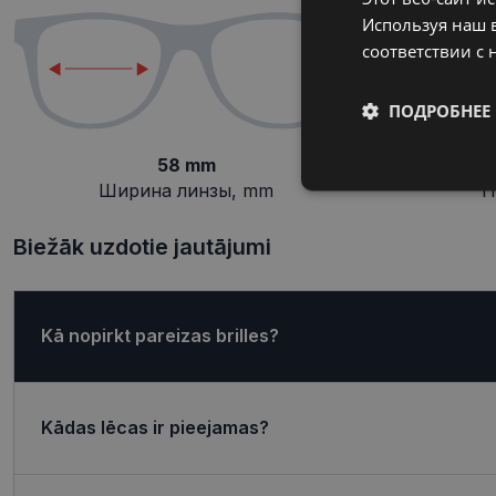
Используя наш в
соответствии с 
ПОДРОБНЕЕ
58 mm
Обязательные
Ширина линзы, mm
П
Biežāk uzdotie jautājumi
Kā nopirkt pareizas brilles?
Обязател
Обязательные файлы
учетной записью. В
Kādas lēcas ir pieejamas?
Название
shipping_country