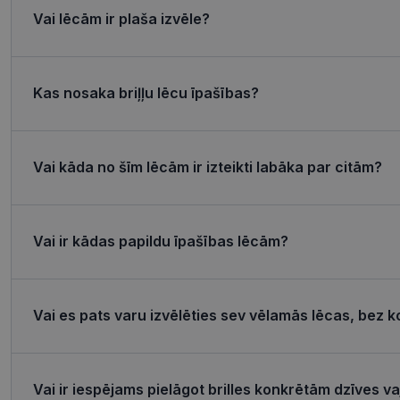
_tt_enable_cookie
Vai lēcām ir plaša izvēle?
csrftoken
Kas nosaka briļļu lēcu īpašības?
CookieScriptConse
Vai kāda no šīm lēcām ir izteikti labāka par citām?
Название
Пров
Название
Название
ttcsid_CQJIS6BC7
Дом
Vai ir kādas papildu īpašības lēcām?
ttcsid
__kla_id
SM
.c.cla
MUID
_clck
Micro
Corp
Vai es pats varu izvēlēties sev vēlamās lēcas, bez k
.clari
_ga_4GQS506X8M
MUID
Micro
Corp
_ga
.bing
Vai ir iespējams pielāgot brilles konkrētām dzīves 