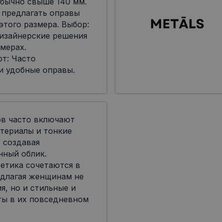
бычно свыше 140 мм.
 предлагать оправы
я этого размера. Выбор:
дизайнерские решения
мерах.
т: Часто
и удобные оправы.
ов часто включают
териалы и тонкие
 создавая
нный облик.
етика сочетаются в
едлагая женщинам не
я, но и стильные и
ты в их повседневном