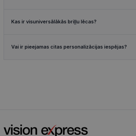
MR
Micro
Corp
.c.bi
Kas ir visuniversālākās briļļu lēcas?
MR
Micro
Corp
_clsk
.c.cla
test_cookie
Goog
Vai ir pieejamas citas personalizācijas iespējas?
.doub
_ttp
_fbp
Meta
Inc.
.visi
_ttp
SRM_B
Micro
Corp
.c.bi
ANONCHK
Micro
Corp
.c.cla
IDE
Goog
.doub
_gcl_au
Goog