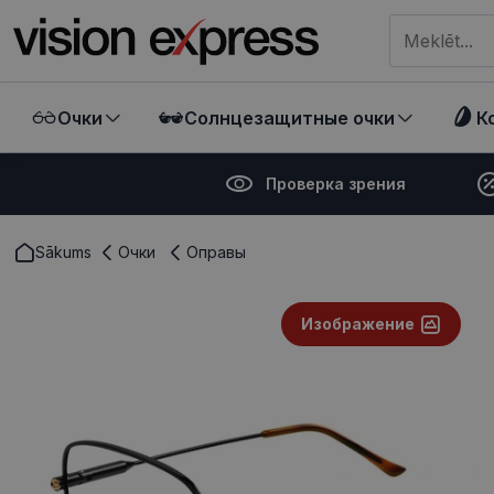
Meklēt visā ve
Очки
Солнцезащитные очки
К
Проверка зрения
Sākums
Очки
Оправы
Изображение