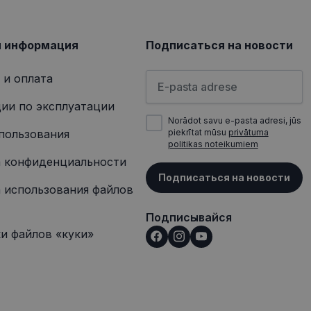
 о любой рекламе,
сещением
я информация
Подписаться на новости
Пожалуйста, введите свой а
 и оплата
ии по эксплуатации
Norādot savu e-pasta adresi, jūs
пользования
piekrītat mūsu
privātuma
politikas noteikumiem
 конфиденциальности
Подписаться на новости
 использования файлов
Подписывайся
и файлов «куки»