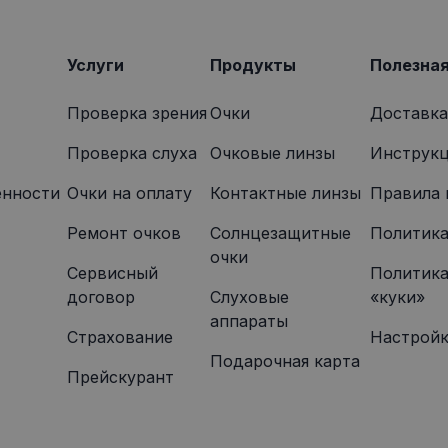
4 недели
том, как конечный пользователь использует веб-сайт, и
onexpress.lv
которую конечный пользователь мог видеть перед по
указанного веб-сайта.
Услуги
Продукты
Полезна
Проверка зрения
Очки
Доставка
Проверка слуха
Очковые линзы
Инструкц
енности
Oчки на оплату
Контактные линзы
Правила 
Ремонт очков
Солнцезащитные
Политика
очки
Сервисный
Политика
договор
Слуховые
«куки»
аппараты
Страхование
Настройк
Подарочная карта
Прейскурант