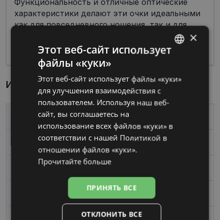
Функциональность и отличные оптические
характеристики делают эти очки идеальными
как для повседневного ношения, так и для
×
специальных событий, предлагая
современность и комфорт.
Этот веб-сайт использует
файлы «куки»
LATVIAN
Этот веб-сайт использует файлы «куки»
RUSSIAN
Информация о продукте
для улучшения взаимодействия с
пользователем. Используя наш веб-
сайт, вы соглашаетесь на
Бренд
LACOSTE
использование всех файлов «куки» в
соответствии с нашей Политикой в ​​
Размер
53-18
отношении файлов «куки».
Прочитайте больше
Размер
Средний
ПРИНЯТЬ ВСЕ
Цвет
black
ОТКЛОНИТЬ ВСЕ
Материал
Металл