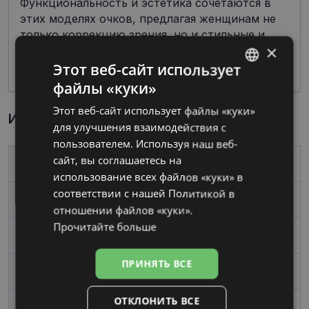
Функциональность и эстетика сочетаются в
этих моделях очков, предлагая женщинам не
только коррекцию зрения, но и стильные и
×
привлекательные акценты в их повседневном
облике.
Этот веб-сайт использует
файлы «куки»
LATVIAN
Этот веб-сайт использует файлы «куки»
RUSSIAN
Информация о продукте
для улучшения взаимодействия с
пользователем. Используя наш веб-
сайт, вы соглашаетесь на
Бренд
LACOSTE
использование всех файлов «куки» в
соответствии с нашей Политикой в ​​
Размер
53-18
отношении файлов «куки».
Прочитайте больше
Размер
Средний
ПРИНЯТЬ ВСЕ
Цвет
matt blue
ОТКЛОНИТЬ ВСЕ
Материал
Металл