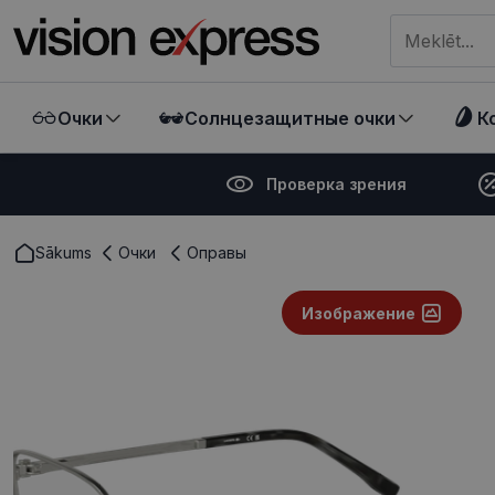
Meklēt visā ve
Очки
Солнцезащитные очки
К
Проверка зрения
Sākums
Очки
Оправы
Изображение