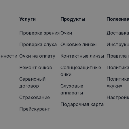
4 недели
том, как конечный пользователь использует веб-сайт, и
onexpress.lv
которую конечный пользователь мог видеть перед по
указанного веб-сайта.
Услуги
Продукты
Полезна
Проверка зрения
Очки
Доставка
Проверка слуха
Очковые линзы
Инструкц
енности
Oчки на оплату
Контактные линзы
Правила 
Ремонт очков
Солнцезащитные
Политика
очки
Сервисный
Политика
договор
Слуховые
«куки»
аппараты
Страхование
Настройк
Подарочная карта
Прейскурант