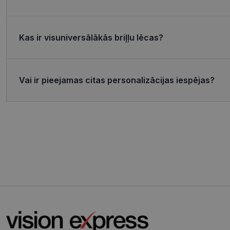
MR
Micro
Corp
.c.bi
Kas ir visuniversālākās briļļu lēcas?
MR
Micro
Corp
_clsk
.c.cla
test_cookie
Goog
Vai ir pieejamas citas personalizācijas iespējas?
.doub
_ttp
_fbp
Meta
Inc.
.visi
_ttp
SRM_B
Micro
Corp
.c.bi
ANONCHK
Micro
Corp
.c.cla
IDE
Goog
.doub
_gcl_au
Goog