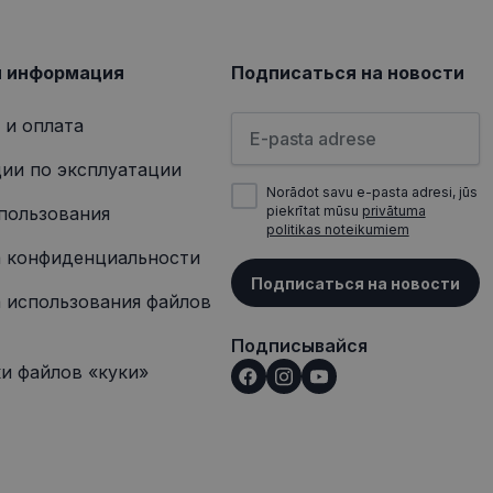
 о любой рекламе,
сещением
я информация
Подписаться на новости
Пожалуйста, введите свой а
 и оплата
ии по эксплуатации
Norādot savu e-pasta adresi, jūs
пользования
piekrītat mūsu
privātuma
politikas noteikumiem
 конфиденциальности
Подписаться на новости
 использования файлов
Подписывайся
и файлов «куки»