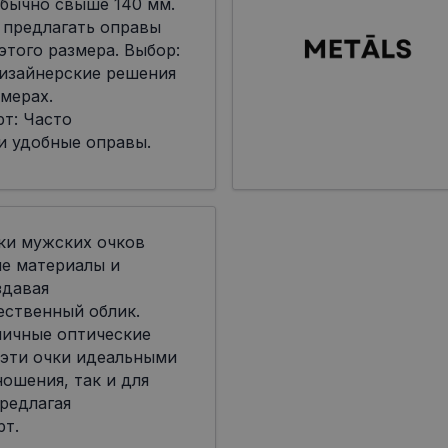
бычно свыше 140 мм.
 предлагать оправы
я этого размера. Выбор:
дизайнерские решения
мерах.
т: Часто
и удобные оправы.
ки мужских очков
ые материалы и
здавая
ественный облик.
личные оптические
 эти очки идеальными
ошения, так и для
редлагая
рт.