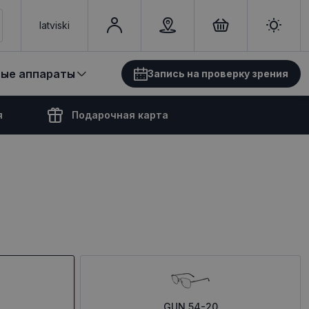
latviski
вые аппараты
Запись на проверку зрения
я
Подарочная карта
GUN 54-20