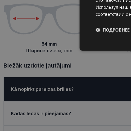
Используя наш в
соответствии с 
ПОДРОБНЕЕ
54 mm
Обязательные
Ширина линзы, mm
П
Biežāk uzdotie jautājumi
Обязател
Kā nopirkt pareizas brilles?
Обязательные файлы
учетной записью. В
Kādas lēcas ir pieejamas?
Название
shipping_country