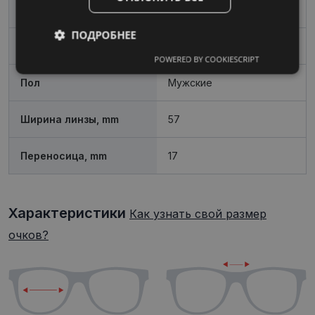
Материал
Металл
ПОДРОБНЕЕ
Форма
Квадрат
POWERED BY COOKIESCRIPT
Обязательные
Аналитические
Пол
Мужские
Целевые
Функциональные
Ширина линзы, mm
57
Переносица, mm
17
Неклассифицированные
Характеристики
Как узнать свой размер
очков?
Обязательные
Аналитические
Целевые
Функциональные
Неклассифицированные