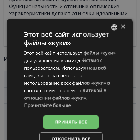
Функциональность и отличные оптические
характеристики делают эти очки идеальными
как для повседневного ношения, так и для
×
специальных событий, предлагая
Этот веб-сайт использует
современность и комфорт.
файлы «куки»
LATVIAN
Этот веб-сайт использует файлы «куки»
RUSSIAN
Информация о продукте
для улучшения взаимодействия с
пользователем. Используя наш веб-
сайт, вы соглашаетесь на
Бренд
POLICE
использование всех файлов «куки» в
соответствии с нашей Политикой в ​​
Размер
57-17
отношении файлов «куки».
Прочитайте больше
Размер
Boльшой
ПРИНЯТЬ ВСЕ
Цвет
matt black
ОТКЛОНИТЬ ВСЕ