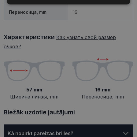
Обязательные
Аналитические
Переносица, mm
16
Целевые
Функциональные
Характеристики
Как узнать свой размер
очков?
Неклассифицированные
57 mm
16 mm
Обязательные
Аналитические
Ширина линзы, mm
Переносица, mm
Целевые
Функциональные
Неклассифицированные
Biežāk uzdotie jautājumi
Обязательные файлы «куки» позволяют
выполнять основные функции веб-сайта, такие
как вход в систему и управление учетной
Kā nopirkt pareizas brilles?
записью. Веб-сайт не может использоваться