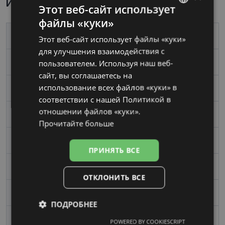
Информация о продукте
Этот веб-сайт использует
файлы «куки»
LATVIAN
Бренд
PRADA
Этот веб-сайт использует файлы «куки»
RUSSIAN
для улучшения взаимодействия с
пользователем. Используя наш веб-
Размер
57-16
сайт, вы соглашаетесь на
использование всех файлов «куки» в
Размер
Boльшой
соответствии с нашей Политикой в ​​
отношении файлов «куки».
Цвет
brown
Прочитайте больше
Материал
Пластик
ПРИНЯТЬ ВСЕ
Форма
Квадрат
ОТКЛОНИТЬ ВСЕ
Пол
Мужские
ПОДРОБНЕЕ
Ширина линзы, mm
57
POWERED BY COOKIESCRIPT