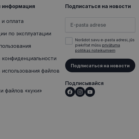
я информация
Подписаться на новости
Пожалуйста, введите свой а
 и оплата
ии по эксплуатации
Norādot savu e-pasta adresi, jūs
пользования
piekrītat mūsu
privātuma
politikas noteikumiem
 конфиденциальности
Подписаться на новости
 использования файлов
Подписывайся
и файлов «куки»