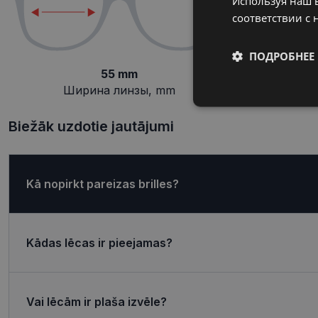
Используя наш в
соответствии с 
ПОДРОБНЕЕ
55 mm
Ширина линзы, mm
П
Обязательные
Biežāk uzdotie jautājumi
Kā nopirkt pareizas brilles?
Обязател
Обязательные файлы
учетной записью. В
Kādas lēcas ir pieejamas?
Название
shipping_country
Vai lēcām ir plaša izvēle?
_tt_enable_cookie