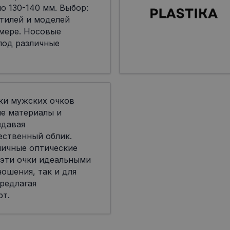
о 130-140 мм. Выбор:
тилей и моделей
мере. Носовые
под различные
ки мужских очков
ые материалы и
здавая
ественный облик.
личные оптические
 эти очки идеальными
ошения, так и для
редлагая
рт.