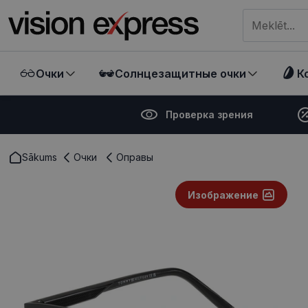
Meklēt visā ve
Очки
Солнцезащитные очки
К
Проверка зрения
Sākums
Очки
Оправы
Изображение