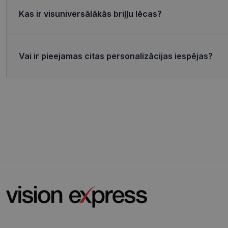
MR
Micro
Corp
Kas ir visuniversālākās briļļu lēcas?
.c.bi
MR
Micro
Corp
_clsk
.c.cla
Vai ir pieejamas citas personalizācijas iespējas?
test_cookie
Goog
.doub
_ttp
_fbp
Meta
Inc.
.visi
_ttp
SRM_B
Micro
Corp
.c.bi
ANONCHK
Micro
Corp
.c.cla
IDE
Goog
.doub
_gcl_au
Goog
.visi