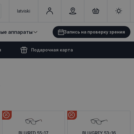
latviski
вые аппараты
Запись на проверку зрения
я
Подарочная карта
R
BLU/RED 55-17
BLU/GREY 53-16