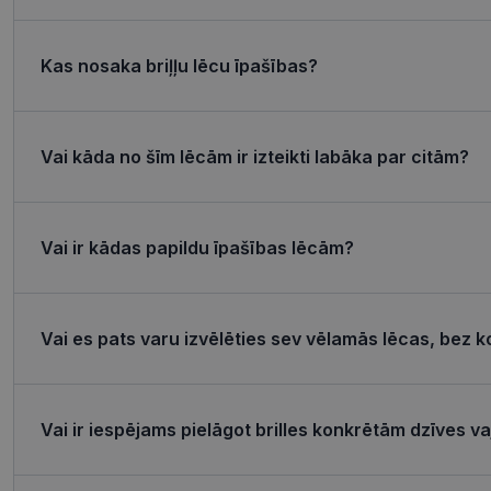
csrftoken
Kas nosaka briļļu lēcu īpašības?
CookieScriptConse
Vai kāda no šīm lēcām ir izteikti labāka par citām?
Название
Пров
Vai ir kādas papildu īpašības lēcām?
Название
Название
ttcsid_CQJIS6BC7
Дом
ttcsid
__kla_id
SM
.c.cla
Vai es pats varu izvēlēties sev vēlamās lēcas, bez k
MUID
_clck
Micro
Corp
.clari
_ga_4GQS506X8M
MUID
Micro
Vai ir iespējams pielāgot brilles konkrētām dzīves 
Corp
_ga
.bing