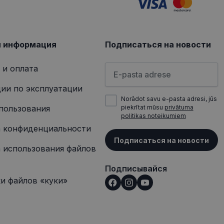
ит информацию о
 о любой рекламе,
сещением
я информация
Подписаться на новости
Пожалуйста, введите свой а
 и оплата
ии по эксплуатации
Norādot savu e-pasta adresi, jūs
пользования
piekrītat mūsu
privātuma
politikas noteikumiem
 конфиденциальности
Подписаться на новости
 использования файлов
Подписывайся
и файлов «куки»