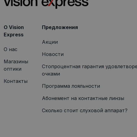
_gcl_au
Goog
.visi
O Vision
Предложения
Express
Акции
О нас
Новости
Магазины
Стопроцентная гарантия удовлетвор
оптики
очками
Контакты
Программа лояльности
Абонемент на контактные линзы
Сколько стоит слуховой аппарат?