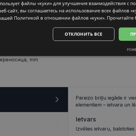
спользует файлы «куки» для улучшения взаимодействия с п
еб-сайт, вы соглашаетесь на использование всех файлов «к
нашей Политикой в ​​отношении файлов «куки».
Прочитайте
ОТКЛОНИТЬ ВСЕ
ПР
POWE
19 mm
Аналитические
Целевые
Функциональные
Неклас
ереносица, mm
ьные
Аналитические
Целевые
Функциональные
Неклассифиц
Pareizo briļļu iegāde ir v
elementiem – ietvara un lē
 «куки» позволяют выполнять основные функции веб-сайта, такие как вход в сис
еб-сайт не может использоваться должным образом без обязательных файлов «кук
Ietvars
Провайдер /
Срок
Описание
Домен
действия
Izvēlies ietvaru, balstoties
visionexpress.lv
1 год