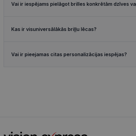
Vai ir iespējams pielāgot brilles konkrētām dzīves 
MR
Micro
Corp
.c.bi
Kas ir visuniversālākās briļļu lēcas?
MR
Micro
Corp
_clsk
.c.cla
test_cookie
Goog
.doub
Vai ir pieejamas citas personalizācijas iespējas?
_ttp
_fbp
Meta
Inc.
.visi
_ttp
SRM_B
Micro
Corp
.c.bi
ANONCHK
Micro
Corp
.c.cla
IDE
Goog
.doub