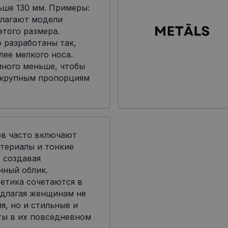
ьше 130 мм. Примеры:
лагают модели
я этого размера.
 разработаны так,
лее мелкого носа.
много меньше, чтобы
 крупным пропорциям
ов часто включают
териалы и тонкие
 создавая
нный облик.
етика сочетаются в
едлагая женщинам не
я, но и стильные и
ты в их повседневном