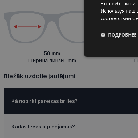
Этот веб-сайт и
Используя наш в
соответствии с 
ПОДРОБНЕЕ
50 mm
Обязательные
Ширина линзы, mm
П
Biežāk uzdotie jautājumi
Обязател
Kā nopirkt pareizas brilles?
Обязательные файлы
учетной записью. В
Название
Kādas lēcas ir pieejamas?
shipping_country