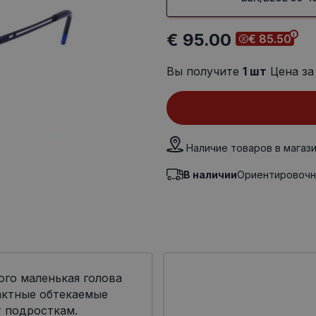
€ 95.00
€ 85.50
Вы получите
1
шт
Цена за
Наличие товаров в магаз
В наличии
Ориентировочн
ого маленькая голова
актные обтекаемые
 подросткам.