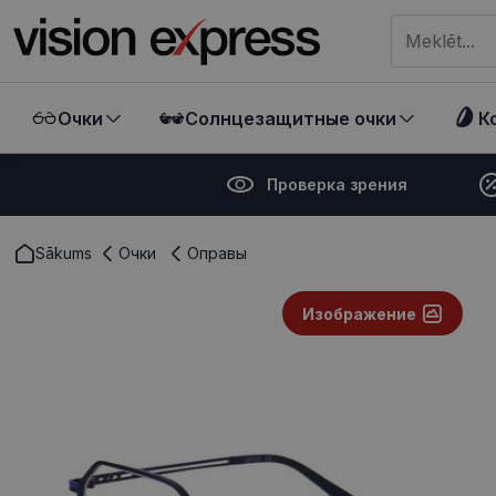
Meklēt visā ve
Очки
Солнцезащитные очки
К
Проверка зрения
Sākums
Очки
Оправы
Изображение