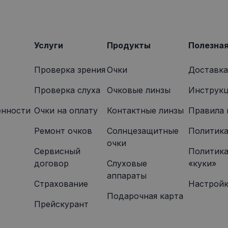
2 месяца
Этот файл cookie устанавливается Doubleclick и содерж
le LLC
4 недели
том, как конечный пользователь использует веб-сайт, и
onexpress.lv
которую конечный пользователь мог видеть перед по
указанного веб-сайта.
Услуги
Продукты
Полезна
Проверка зрения
Очки
Доставка
Проверка слуха
Очковые линзы
Инструкц
енности
Oчки на оплату
Контактные линзы
Правила 
Ремонт очков
Солнцезащитные
Политика
очки
Сервисный
Политика
договор
Слуховые
«куки»
аппараты
Страхование
Настройк
Подарочная карта
Прейскурант