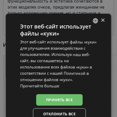
Функциональность и эстетика сочетаются в
этих моделях очков, предлагая женщинам не
только коррекцию зрения, но и стильные и
×
привлекательные акценты в их повседневном
облике.
Этот веб-сайт использует
файлы «куки»
LATVIAN
Этот веб-сайт использует файлы «куки»
RUSSIAN
Информация о продукте
для улучшения взаимодействия с
пользователем. Используя наш веб-
сайт, вы соглашаетесь на
Бренд
VERTICE
использование всех файлов «куки» в
соответствии с нашей Политикой в ​​
Размер
54-17
отношении файлов «куки».
Прочитайте больше
Размер
Средний
ПРИНЯТЬ ВСЕ
Цвет
matt black
ОТКЛОНИТЬ ВСЕ
Материал
Металл