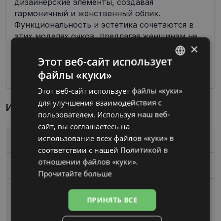
дизайнерские элементы, создавая
гармоничный и женственный облик.
Функциональность и эстетика сочетаются в
этих моделях очков, предлагая женщинам не
×
только коррекцию зрения, но и стильные и
привлекательные акценты в их повседневном
Этот веб-сайт использует
облике.
файлы «куки»
LATVIAN
Этот веб-сайт использует файлы «куки»
RUSSIAN
для улучшения взаимодействия с
Информация о продукте
пользователем. Используя наш веб-
сайт, вы соглашаетесь на
использование всех файлов «куки» в
Бренд
YOUR LINE
соответствии с нашей Политикой в ​​
отношении файлов «куки».
Размер
52-17
Прочитайте больше
Размер
Mаленький
ПРИНЯТЬ ВСЕ
Цвет
brown