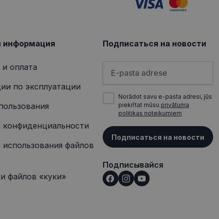
ит информацию о
 о любой рекламе,
сещением
я информация
Подписаться на новости
Пожалуйста, введите свой а
 и оплата
ии по эксплуатации
Norādot savu e-pasta adresi, jūs
пользования
piekrītat mūsu
privātuma
politikas noteikumiem
 конфиденциальности
Подписаться на новости
 использования файлов
Подписывайся
и файлов «куки»