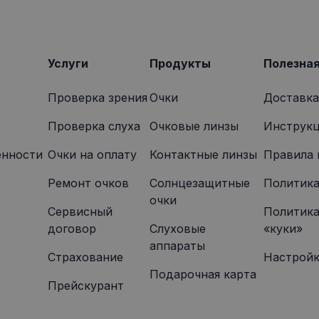
2 месяца
Этот файл cookie устанавливается Doubleclick и содерж
le LLC
4 недели
том, как конечный пользователь использует веб-сайт, и
onexpress.lv
которую конечный пользователь мог видеть перед по
указанного веб-сайта.
Услуги
Продукты
Полезна
Проверка зрения
Очки
Доставка
Проверка слуха
Очковые линзы
Инструкц
енности
Oчки на оплату
Контактные линзы
Правила 
Ремонт очков
Солнцезащитные
Политика
очки
Сервисный
Политика
договор
Слуховые
«куки»
аппараты
Страхование
Настройк
Подарочная карта
Прейскурант