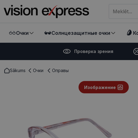
Meklēt visā ve
Очки
Солнцезащитные очки
К
Проверка зрения
Sākums
Очки
Оправы
Изображение