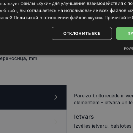
спользует файлы «куки» для улучшения взаимодействия с п
еб-сайт, вы соглашаетесь на использование всех файлов «к
нашей Политикой в ​​отношении файлов «куки».
Прочитайте
ОТКЛОНИТЬ ВСЕ
ПР
POWE
15 mm
Аналитические
Целевые
Функциональные
Неклас
ереносица, mm
ьные
Аналитические
Целевые
Функциональные
Неклассифиц
Pareizo briļļu iegāde ir v
elementiem – ietvara un lē
 «куки» позволяют выполнять основные функции веб-сайта, такие как вход в сис
еб-сайт не может использоваться должным образом без обязательных файлов «кук
Ietvars
Провайдер /
Срок
Описание
Домен
действия
Izvēlies ietvaru, balstoties
visionexpress.lv
1 год