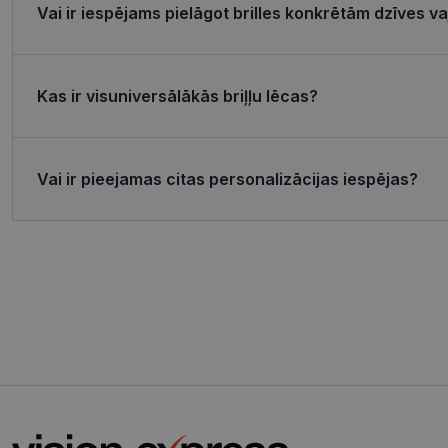
Vai ir iespējams pielāgot brilles konkrētām dzīves 
MR
Micro
Corp
.c.bi
Kas ir visuniversālākās briļļu lēcas?
MR
Micro
Corp
_clsk
.c.cla
test_cookie
Goog
.doub
Vai ir pieejamas citas personalizācijas iespējas?
_ttp
_fbp
Meta
Inc.
.visi
_ttp
SRM_B
Micro
Corp
.c.bi
ANONCHK
Micro
Corp
.c.cla
IDE
Goog
.doub