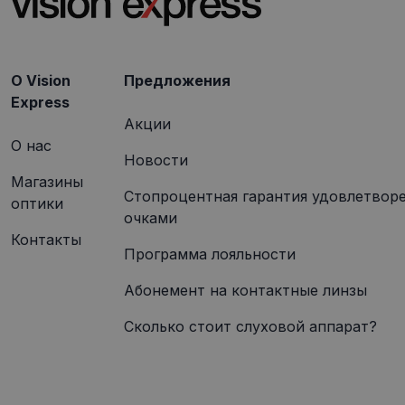
_gcl_au
Goog
.visi
O Vision
Предложения
Express
Акции
О нас
Новости
Магазины
Стопроцентная гарантия удовлетвор
оптики
очками
Контакты
Программа лояльности
Абонемент на контактные линзы
Сколько стоит слуховой аппарат?