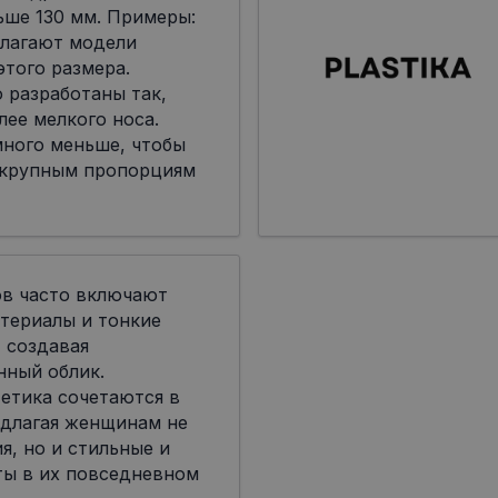
ьше 130 мм. Примеры:
лагают модели
я этого размера.
 разработаны так,
лее мелкого носа.
много меньше, чтобы
 крупным пропорциям
ов часто включают
териалы и тонкие
 создавая
нный облик.
етика сочетаются в
едлагая женщинам не
я, но и стильные и
ты в их повседневном