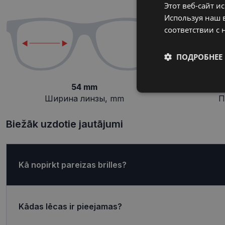
Этот веб-сайт и
Используя наш в
соответствии с 
ПОДРОБНЕЕ
54 mm
Обязательные
Ширина линзы, mm
П
Biežāk uzdotie jautājumi
Обязател
Kā nopirkt pareizas brilles?
Обязательные файлы
учетной записью. В
Название
Kādas lēcas ir pieejamas?
shipping_country