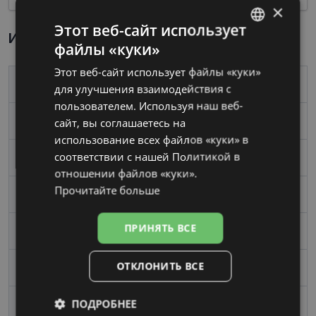
×
Этот веб-сайт использует
Информация о продукте
файлы «куки»
LATVIAN
Этот веб-сайт использует файлы «куки»
RUSSIAN
Бренд
YOUR LINE
для улучшения взаимодействия с
пользователем. Используя наш веб-
сайт, вы соглашаетесь на
Размер
53-17
использование всех файлов «куки» в
соответствии с нашей Политикой в ​​
Размер
Средний
отношении файлов «куки».
Прочитайте больше
Цвет
green
ПРИНЯТЬ ВСЕ
Материал
Пластик
ОТКЛОНИТЬ ВСЕ
Форма
Квадрат
ПОДРОБНЕЕ
Пол
Женские