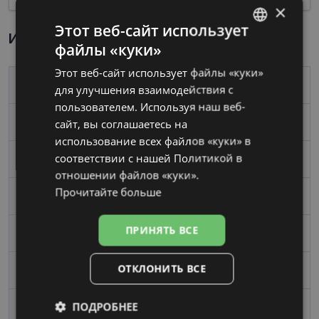
×
Этот веб-сайт использует
Информация о продукте
файлы «куки»
LATVIAN
Этот веб-сайт использует файлы «куки»
RUSSIAN
Бренд
YOUR LINE
для улучшения взаимодействия с
пользователем. Используя наш веб-
сайт, вы соглашаетесь на
Размер
53-17
использование всех файлов «куки» в
соответствии с нашей Политикой в ​​
Размер
Средний
отношении файлов «куки».
Прочитайте больше
Цвет
cr/lil/yel
ПРИНЯТЬ ВСЕ
Материал
Пластик
ОТКЛОНИТЬ ВСЕ
Форма
Квадрат
ПОДРОБНЕЕ
Пол
Женские