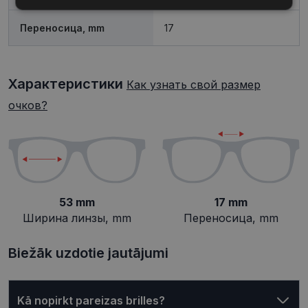
Обязательные
Аналитические
Переносица, mm
17
Целевые
Функциональные
Характеристики
Как узнать свой размер
очков?
Неклассифицированные
53 mm
17 mm
Обязательные
Аналитические
Ширина линзы, mm
Переносица, mm
Целевые
Функциональные
Неклассифицированные
Biežāk uzdotie jautājumi
Обязательные файлы «куки» позволяют
выполнять основные функции веб-сайта, такие
как вход в систему и управление учетной
Kā nopirkt pareizas brilles?
записью. Веб-сайт не может использоваться