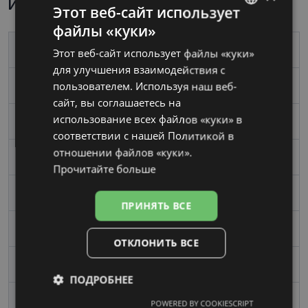
Информация о продукте
Этот веб-сайт использует
файлы «куки»
LATVIAN
Бренд
YOUR LINE
Этот веб-сайт использует файлы «куки»
RUSSIAN
для улучшения взаимодействия с
пользователем. Используя наш веб-
Размер
53-17
сайт, вы соглашаетесь на
использование всех файлов «куки» в
Размер
Средний
соответствии с нашей Политикой в ​​
отношении файлов «куки».
Цвет
red
Прочитайте больше
Материал
Пластик
ПРИНЯТЬ ВСЕ
Форма
Угловой
ОТКЛОНИТЬ ВСЕ
Пол
Женские
ПОДРОБНЕЕ
Ширина линзы, mm
53
POWERED BY COOKIESCRIPT