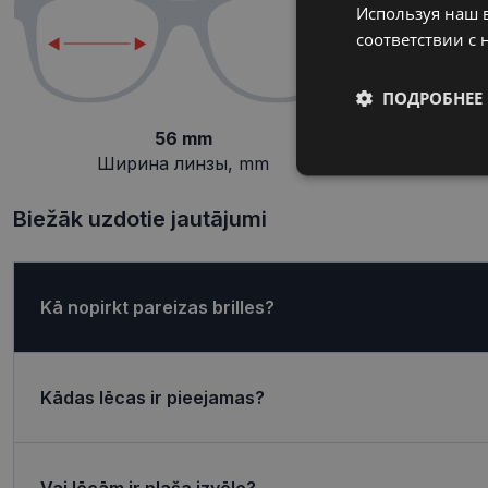
Используя наш в
соответствии с 
ПОДРОБНЕЕ
56 mm
Ширина линзы, mm
П
Обязательные
Biežāk uzdotie jautājumi
Kā nopirkt pareizas brilles?
Обязател
Обязательные файлы
учетной записью. В
Kādas lēcas ir pieejamas?
Название
shipping_country
Vai lēcām ir plaša izvēle?
_tt_enable_cookie