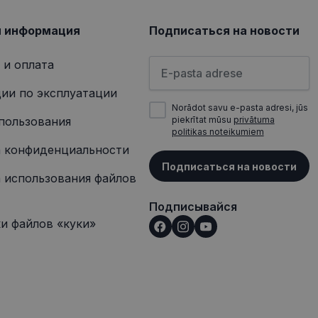
сещением
я информация
Подписаться на новости
Пожалуйста, введите свой а
 и оплата
ии по эксплуатации
Norādot savu e-pasta adresi, jūs
пользования
piekrītat mūsu
privātuma
politikas noteikumiem
 конфиденциальности
Подписаться на новости
 использования файлов
Подписывайся
и файлов «куки»