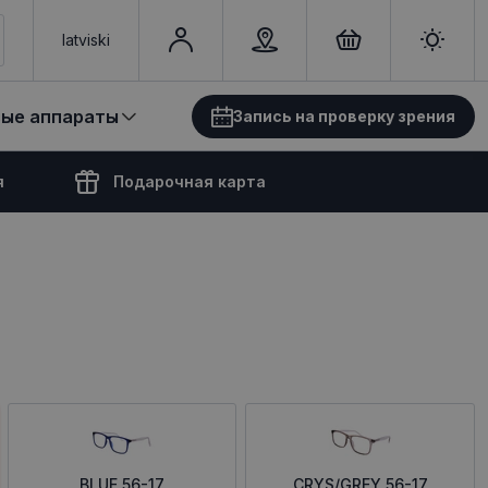
latviski
вые аппараты
Запись на проверку зрения
я
Подарочная карта
BLUE 56-17
CRYS/GREY 56-17