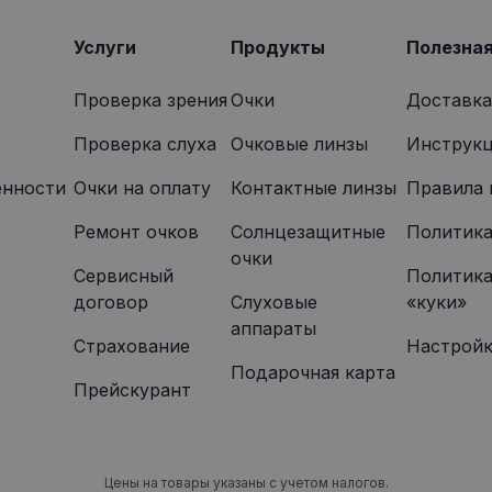
которую конечный пользователь мог видеть перед по
указанного веб-сайта.
Услуги
Продукты
Полезна
Проверка зрения
Очки
Доставка
Проверка слуха
Очковые линзы
Инструкц
енности
Oчки на оплату
Контактные линзы
Правила 
Ремонт очков
Солнцезащитные
Политика
очки
Сервисный
Политика
договор
Слуховые
«куки»
аппараты
Страхование
Настройк
Подарочная карта
Прейскурант
Цены на товары указаны с учетом налогов.