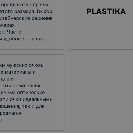
 предлагать оправы
я этого размера. Выбор:
дизайнерские решения
мерах.
т: Часто
и удобные оправы.
ки мужских очков
ые материалы и
здавая
ественный облик.
личные оптические
 эти очки идеальными
ошения, так и для
редлагая
рт.