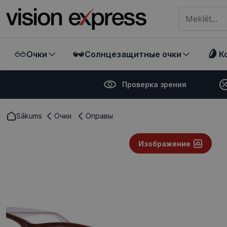
Meklēt visā ve
Очки
Солнцезащитные очки
К
Проверка зрения
Sākums
Очки
Оправы
Изображение