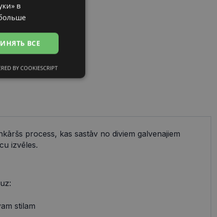
уки» в
RUSSIAN
 больше
ИНЯТЬ ВСЕ
RED BY COOKIESCRIPT
сифицированные
ienkāršs process, kas sastāv no diviem galvenajiem
ированные
cu izvēles.
тему и управление
и».
 uz:
avam stilam
references attiecībā