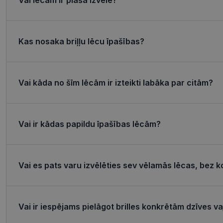
csrftoken
Kas nosaka briļļu lēcu īpašības?
CookieScriptConse
Vai kāda no šīm lēcām ir izteikti labāka par citām?
Название
Пров
Название
Название
ttcsid_CQJIS6BC7
Vai ir kādas papildu īpašības lēcām?
Дом
ttcsid
__kla_id
SM
.c.cla
MUID
_clck
Micro
Vai es pats varu izvēlēties sev vēlamās lēcas, bez k
Corp
.clari
_ga_4GQS506X8M
MUID
Micro
Corp
Vai ir iespējams pielāgot brilles konkrētām dzīves 
_ga
.bing