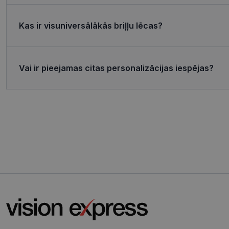
MR
Micro
Corp
.c.bi
Kas ir visuniversālākās briļļu lēcas?
MR
Micro
Corp
_clsk
.c.cla
Vai ir pieejamas citas personalizācijas iespējas?
test_cookie
Goog
.doub
_ttp
_fbp
Meta
Inc.
.visi
_ttp
SRM_B
Micro
Corp
.c.bi
ANONCHK
Micro
Corp
.c.cla
IDE
Goog
.doub
_gcl_au
Goog
.visi