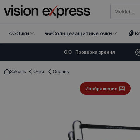
Meklēt visā ve
Очки
Солнцезащитные очки
К
Проверка зрения
Sākums
Очки
Оправы
Изображение