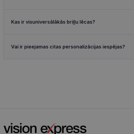
MR
Micro
Corp
.c.bi
Kas ir visuniversālākās briļļu lēcas?
MR
Micro
Corp
_clsk
.c.cla
test_cookie
Goog
Vai ir pieejamas citas personalizācijas iespējas?
.doub
_ttp
_fbp
Meta
Inc.
.visi
_ttp
SRM_B
Micro
Corp
.c.bi
ANONCHK
Micro
Corp
.c.cla
IDE
Goog
.doub
_gcl_au
Goog