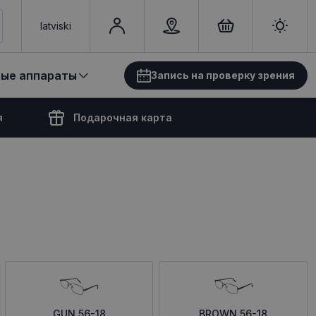
latviski
вые аппараты
Запись на проверку зрения
я
Подарочная карта
GUN 56-18
BROWN 56-18