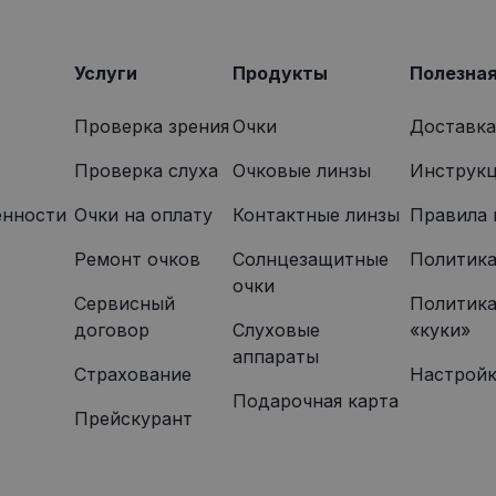
4 недели
том, как конечный пользователь использует веб-сайт, и
onexpress.lv
которую конечный пользователь мог видеть перед по
указанного веб-сайта.
Услуги
Продукты
Полезна
Проверка зрения
Очки
Доставка
Проверка слуха
Очковые линзы
Инструкц
енности
Oчки на оплату
Контактные линзы
Правила 
Ремонт очков
Солнцезащитные
Политика
очки
Сервисный
Политика
договор
Слуховые
«куки»
аппараты
Страхование
Настройк
Подарочная карта
Прейскурант