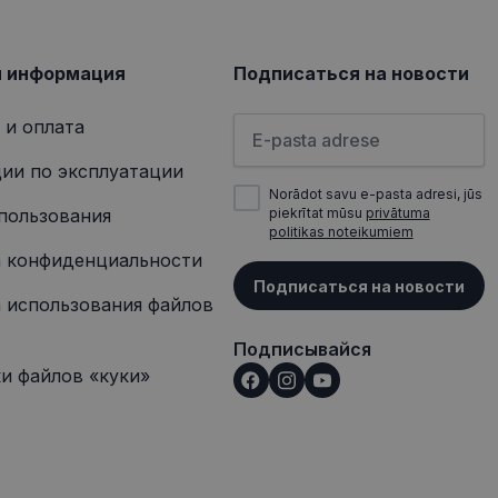
 о любой рекламе,
сещением
я информация
Подписаться на новости
Пожалуйста, введите свой а
 и оплата
ии по эксплуатации
Norādot savu e-pasta adresi, jūs
пользования
piekrītat mūsu
privātuma
politikas noteikumiem
 конфиденциальности
Подписаться на новости
 использования файлов
Подписывайся
и файлов «куки»