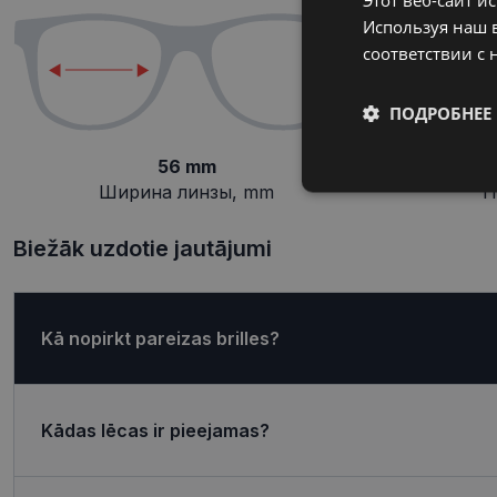
Используя наш в
соответствии с 
ПОДРОБНЕЕ
56 mm
Обязательные
Ширина линзы, mm
П
Biežāk uzdotie jautājumi
Обязател
Kā nopirkt pareizas brilles?
Обязательные файлы
учетной записью. В
Kādas lēcas ir pieejamas?
Название
shipping_country