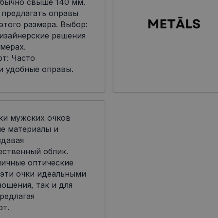
бычно свыше 140 мм.
 предлагать оправы
я этого размера. Выбор:
дизайнерские решения
мерах.
т: Часто
и удобные оправы.
ки мужских очков
ые материалы и
здавая
ественный облик.
личные оптические
 эти очки идеальными
ошения, так и для
редлагая
рт.