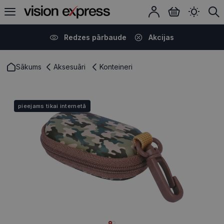
Redzes pārbaude
Akcijas
Sākums
Aksesuāri
Konteineri
pieejams tikai internetā