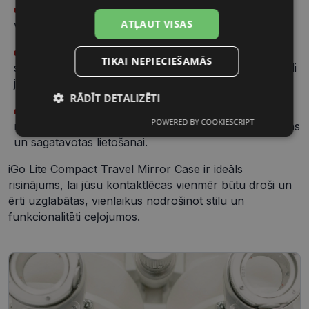
Ērta piekļuve:
Ar izvelkamu cilpu, kas nodrošina
ATĻAUT VISAS
vieglu piekļuvi un ērti nēsāšanai.
Praktisks papildinājums:
Iekļauts iebūvēts
TIKAI NEPIECIEŠAMĀS
spogulis, kas ļauj pārbaudīt lēcas un veikt tās apstrādi
jebkurā laikā.
RĀDĪT DETALIZĒTI
Higiēniskā uzglabāšana:
Komplektā ietilpst arī
POWERED BY COOKIESCRIPT
mērcēšanas konteiners, kas palīdz saglabāt lēcas tīras
Nepieciešamās
Statistikas
sīkdatnes
sīkdatnes
un sagatavotas lietošanai.
iGo Lite Compact Travel Mirror Case ir ideāls
risinājums, lai jūsu kontaktlēcas vienmēr būtu droši un
Mārketinga
Funkcionālās
ērti uzglabātas, vienlaikus nodrošinot stilu un
sīkdatnes
sīkdatnes
funkcionalitāti ceļojumos.
Neklasificētās