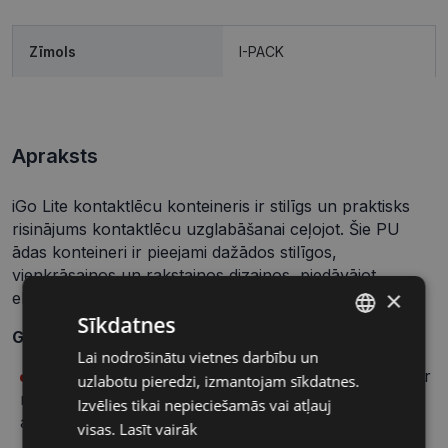
Zīmols
I-PACK
Apraksts
iGo Lite kontaktlēcu konteineris ir stilīgs un praktisks
risinājums kontaktlēcu uzglabāšanai ceļojot. Šie PU
ādas konteineri ir pieejami dažādos stilīgos,
vienkrāsainos un rakstainos dizainos, piedāvājot
×
eleganci un funkcionalitāti.
Sīkdatnes
Galvenās īpašības:
Lai nodrošinātu vietnes darbību un
LATVIAN
Stilīgs dizains:
Pieejams gan vienkrāsainās, gan ar
uzlabotu pieredzi, izmantojam sīkdatnes.
RUSSIAN
rakstiem dekorētās versijās, kas papildinās Jūsu
Izvēlies tikai nepieciešamās vai atļauj
aksesuāru kolekciju.
visas.
Lasīt vairāk