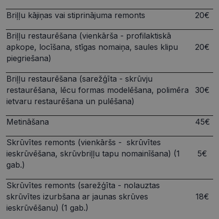
_tt_enable_cookie
.visionexpress.lv
2 mēneši
Šis sīkfails 
4 nedēļas
izmantots, 
Briļļu kājiņas vai stiprinājuma remonts
20€
atcerētos
lietotāja
preference
Briļļu restaurēšana (vienkārša - profilaktiskā
attiecībā u
Google
sīkdatņu
apkope, locīšana, stīgas nomaiņa, saules klipu
20€
izmantoša
Privacy Policy
piegriešana)
tīmekļa vie
csrftoken
visionexpress.lv
11 mēneši
Šis sīkfails i
Briļļu restaurēšana (sarežģīta - skrūvju
4 nedēļas
saistīts ar
Django tīm
restaurēšana, lēcu formas modelēšana, polimēra
30€
izstrādes
platformu
ietvaru restaurēšana un pulēšana)
Python. Tas
paredzēts, l
palīdzētu
Metināšana
45€
aizsargāt vi
pret noteik
veida
Skrūvītes remonts (vienkāršs - skrūvītes
programma
ieskrūvēšana, skrūvbriļļu tapu nomainīšana) (1
5€
uzbrukum
tīmekļa
gab.)
veidlapām.
CookieScriptConsent
11 mēneši
Šo sīkfailu
CookieScript
Skrūvītes remonts (sarežģīta - nolauztas
3 nedēļas
izmanto Co
visionexpress.lv
skrūvītes izurbšana ar jaunas skrūves
18€
Script.com
serviss, lai
ieskrūvēšanu) (1 gab.)
atcerētos
apmeklētāj