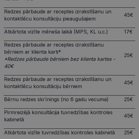
Redzes pārbaude ar receptes izrakstīšanu un
45€
kontaktlēcu konsultāciju pieaugušajiem
Atkārtota vizīte mēneša laikā (MPS, KL u.c.)
17€
Redzes pārbaude ar receptes izrakstīšanu
bērniem ar klienta karti*
25€
*Redzes pārbaude bērniem bez klienta kartes -
40€
Redzes pārbaude ar receptes izrakstīšanu un
45€
kontaktlēcu konsultāciju bērniem
Bērnu redzes skrīnings (no 6 gadu vecuma)
25€
Pirmreizējā konsultācija tuvredzības kontroles
45€
kabinetā
Atkārtota vizīte tuvredzības kontroles kabinetā
25€