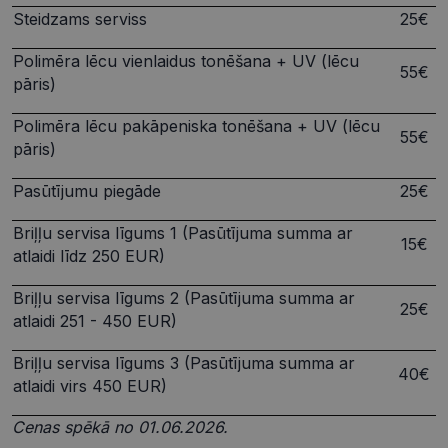
sīkfailu
Steidzams serviss
25€
piekrišanas
preferences
ir nepiecie
Polimēra lēcu vienlaidus tonēšana + UV (lēcu
lai Cookie-
55€
Script.com
pāris)
sīkfailu
reklāmkaro
darbotos
Polimēra lēcu pakāpeniska tonēšana + UV (lēcu
pareizi.
55€
pāris)
Pasūtījumu piegāde
25€
Briļļu servisa līgums 1 (Pasūtījuma summa ar
15€
Nodrošinātājs /
Derīguma
Nosaukums
atlaidi līdz 250 EUR)
Joma
termiņš
ttcsid_CQJIS6BC77U08RGLT1MG
.visionexpress.lv
2 mēneši
Briļļu servisa līgums 2 (Pasūtījuma summa ar
4 nedēļas
25€
atlaidi 251 - 450 EUR)
ttcsid
.visionexpress.lv
2 mēneši
4 nedēļas
Briļļu servisa līgums 3 (Pasūtījuma summa ar
Nodrošinātājs /
Derīguma
40€
Nosaukums
Apraksts
atlaidi virs 450 EUR)
Joma
termiņš
SM
.c.clarity.ms
Sesija
Šis ir Microsoft
Cenas spēkā no 01.06.2026.
MSN pirmās
puses sīkfails,