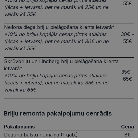
*10% no briļļu kopējās cenas pirms atlaides
55€
(lēcas + ietvars), bet ne mazāk kā 25€ un ne
vairāk kā 55€
Nepieciešamās sīkdatnes
Statistikas sīkdatnes
Neilona diega briļļu pielāgošana klienta ietvarā*
*10% no briļļu kopējās cenas pirms atlaides
30€ -
Mārketinga sīkdatnes
Funkcionālās sīkdatnes
(lēcas + ietvars), bet ne mazāk kā 30€ un ne
55€
Neklasificētās
vairāk kā 55€
Šīs sīkdatnes nepieciešamas, lai Jūs varētu apmeklēt
un pārlūkot tīmekļa vietnes saturu un izmantot tās
Skrūvbriļļu un Lindberg briļļu pielāgošana klienta
piedāvātās iespējas. Šīs sīkdatnes identificē Jūsu
ietvarā*
iekārtu, bet neizpauž Jūsu identitāti, kā arī tās nevāc
35€ -
un neapkopo informāciju. Bez šīm sīkdatnēm
*10% no briļļu kopējās cenas pirms atlaides
65€
tīmekļa vietne nevarēs pilnvērtīgi darboties,
(lēcas + ietvars), bet ne mazāk kā 35€ un ne
piemēram, sniegt nepieciešamo informāciju vai
nodrošināt pieprasītos pakalpojumus. Šīs sīkdatnes
vairāk kā 65€
tiek glabātas Jūsu iekārtā līdz brīdim, kad sīkdatne
izpildījusi savu funkciju, bet ne ilgāk kā divus gadus.
Šīs noteikti nepieciešamās sīkdatnes izvietojas
automātiski.
Briļļu remonta pakalpojumu cenrādis
Nodrošinātājs /
Derīguma
Nosaukums
Apraksts
Joma
termiņš
Pakalpojums
Cena
shipping_country
visionexpress.lv
1 gads
Deguna balstu nomaiņa (1 gab.)
8€