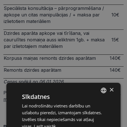
Speciālista konsultācija – pārprogrammēšana /
apkope un citas manipulācijas / + maksa par
10€
izlietotiem materiāliem
Dzirdes aparāta apkope vai tīrīšana, vai
caurulītes nomaiņa auss ieliktnim 1gb. + maksa
15€
par izlietotajiem materiāliem
Korpusa maiņas remonts dzirdes aparātam
140€
Remonts dzirdes aparātam
140€
Cenas spēkā no 06.01.2026.
×
Par dzirdes aparātu izmaksām varat uzzināt rakstā
Cik
Sīkdatnes
maksā dzirdes aparāts?
Lai nodrošinātu vietnes darbību un
LATVIAN
uzlabotu pieredzi, izmantojam sīkdatnes.
RUSSIAN
Izvēlies tikai nepieciešamās vai atļauj
visas.
Lasīt vairāk