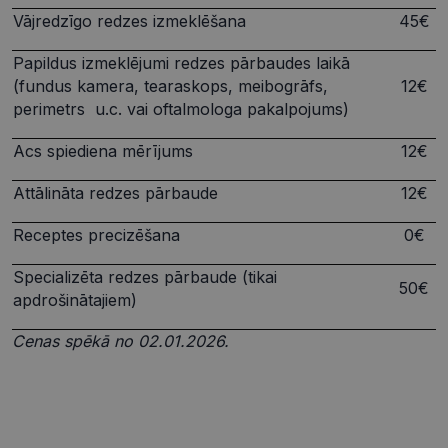
Vājredzīgo redzes izmeklēšana
45€
Papildus izmeklējumi redzes pārbaudes laikā
(fundus kamera, tearaskops, meibogrāfs,
12€
perimetrs u.c. vai oftalmologa pakalpojums)
Acs spiediena mērījums
12€
Attālināta redzes pārbaude
12€
Receptes precizēšana
0€
Specializēta redzes pārbaude (tikai
50€
apdrošinātajiem)
Cenas spēkā no 02.01.2026.