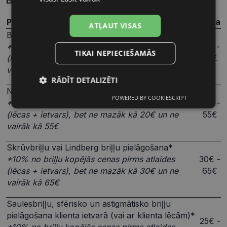
Briļļu pielāgošanas pakalpojumu cenrādis
Pakalpojums
Cena
ATĻAUT VISAS
Briļļu pielāgošana*
*10% no briļļu kopējās cenas pirms atlaides
15€ -
TIKAI NEPIECIEŠAMĀS
(lēcas + ietvars), bet ne mazāk kā 15€ un ne
55€
vairāk kā 55€
RĀDĪT DETALIZĒTI
Neilona diega briļļu pielāgošana*
POWERED BY COOKIESCRIPT
Nepieciešamās
Statistikas
*10% no briļļu kopējās cenas pirms atlaides
20€ -
sīkdatnes
sīkdatnes
(lēcas + ietvars), bet ne mazāk kā 20€ un ne
55€
vairāk kā 55€
Skrūvbriļļu vai Lindberg briļļu pielāgošana*
Mārketinga
Funkcionālās
sīkdatnes
sīkdatnes
*10% no briļļu kopējās cenas pirms atlaides
30€ -
(lēcas + ietvars), bet ne mazāk kā 30€ un ne
65€
vairāk kā 65€
Neklasificētās
Saulesbriļļu, sfērisko un astigmātisko briļļu
pielāgošana klienta ietvarā (vai ar klienta lēcām)*
25€ -