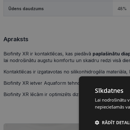
Ūdens daudzums
48%
Apraksts
Biofinity XR ir kontaktlēcas, kas piedāvā
paplašinātu dia
lai nodrošinātu augstu komfortu un skaidru redzi visā di
Kontaktlēcas ir izgatavotas no silikonhidrogēla materiāla,
Biofinity XR ietver Aquaform tehnoloģiju, kas
nodrošina 
Sīkdatnes
Biofinity XR lēcām ir optimizēts dizains, kas n
odrošina ska
Lai nodrošinātu v
nepieciešamās vai
RĀDĪT DETAL