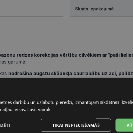
Skaits iepakojumā
pazonu redzes korekcijas vērtību cilvēkiem ar īpaši liel
enas garumā.
 kas
nodrošina augstu skābekļa caurlaidību uz aci, palīdz
mitrumu un mīkstumu kontaktlēcas virsmā,
tādējādi nodr
idru redzi un labu redzes korekciju pat īpaši lielos red
ietnes darbību un uzlabotu pieredzi, izmantojam sīkdatnes. Izvēlie
 atļauj visas.
Lasīt vairāk
IZĒTI
TIKAI NEPIECIEŠAMĀS
AT