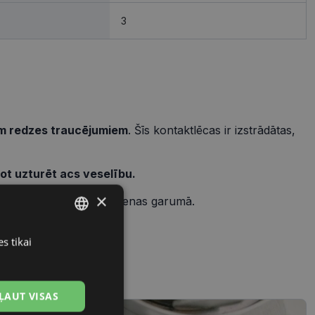
3
iem redzes traucējumiem
. Šīs kontaktlēcas ir izstrādātas,
ot uzturēt acs veselību.
×
ošinot komfortu visas dienas garumā.
zes traucējumos
.
s tikai
LATVIAN
RUSSIAN
ĻAUT VISAS