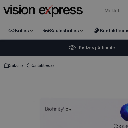
Meklēt visā ve
Brilles
Saulesbrilles
Kontaktlēca
Redzes pārbaude
Sākums
Kontaktlēcas