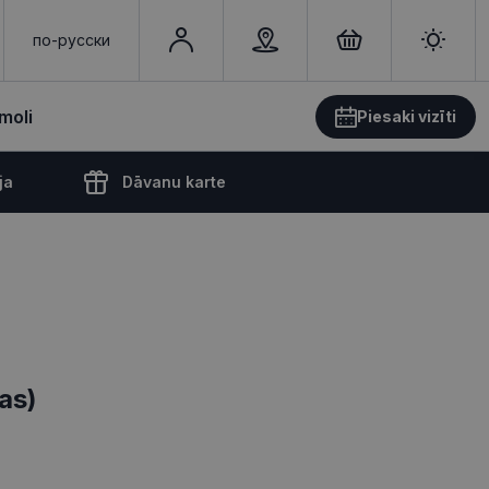
по-русски
moli
Piesaki vizīti
ja
Dāvanu karte
cas)