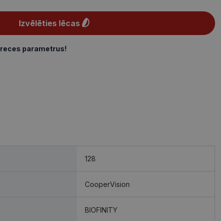
Izvēlēties lēcas
preces parametrus!
128
CooperVision
BIOFINITY