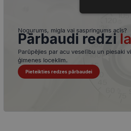
Nepieciešamā
sīkdatnes
Nogurums, migla vai saspringums acīs?
Pārbaudi redzi
l
Parūpējies par acu veselību un piesaki viz
Nepieciešamās sīk
ģimenes loceklim.
Šīs sīkdatnes nepieci
sīkdatnes identificē 
Pieteikties redzes pārbaudei
tīmekļa vietne nevarē
pakalpojumus. Šīs sīkd
gadus. Šīs noteikti n
Nosaukums
shipping_country
_tt_enable_cookie
csrftoken