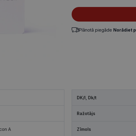
Plānotā piegāde
Norādiet 
DK/l, Dk/t
Ražotājs
lcon A
Zīmols