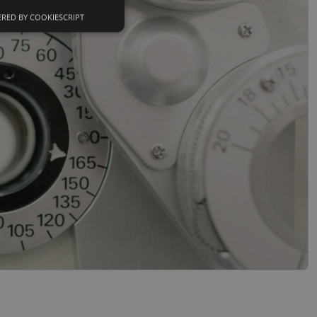
RED BY COOKIESCRIPT
Neklasificētās
s
Neklasificētās
vātās iespējas. Šīs
z šīm sīkdatnēm
rasītos
ne ilgāk kā divus
references attiecībā
 platformu Python.