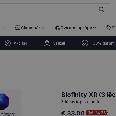
ikalā
s
Aksesuāri
Dzirdes aprūpe
Zī
Akcijas
Veikali
100% garanti
Biofinity XR (3 lē
3 lēcas iepakojumā
€ 33.00
€ 24.75