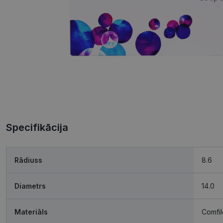
Specifikācija
Rādiuss
8.6
Diametrs
14.0
Materiāls
Comfi