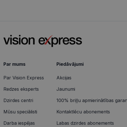
CookieScriptConse
Nosaukums
ttcsid_CQJIS6BC7
Nodr
Nosaukums
ttcsid
Jom
Par mums
Piedāvājumi
Nosaukums
SM
.c.cl
Par Vision Express
Akcijas
__kla_id
MUID
Micr
Cor
Redzes eksperts
Jaunumi
.clar
_clck
Dzirdes centri
100% briļļu apmierinātības garant
MUID
Micr
Cor
_ga_4GQS506X8M
.bin
Mūsu speciālisti
Kontaktlēcu abonements
_ga
MR
Micr
Darba iespējas
Labas dzirdes abonements
Cor