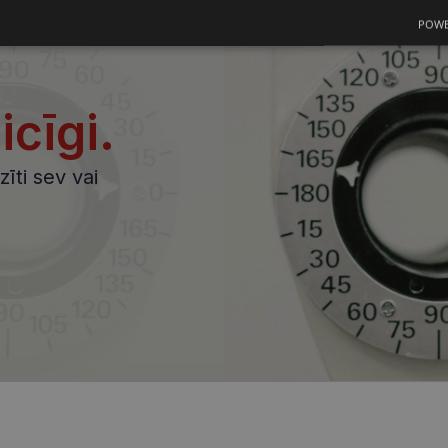
POWE
s
Statistikas
Mārketinga
Funkcionālās
sīkdatnes
sīkdatnes
sīkdatnes
aicīgi.
īti sev vai
datnes
Statistikas sīkdatnes
Mārketinga sīkdatnes
Funkcionālās sīkdatne
ešamas, lai Jūs varētu apmeklēt un pārlūkot tīmekļa vietnes saturu un izmantot tās piedā
Jūsu iekārtu, bet neizpauž Jūsu identitāti, kā arī tās nevāc un neapkopo informāciju. Be
s pilnvērtīgi darboties, piemēram, sniegt nepieciešamo informāciju vai nodrošināt piep
atnes tiek glabātas Jūsu iekārtā līdz brīdim, kad sīkdatne izpildījusi savu funkciju, bet 
epieciešamās sīkdatnes izvietojas automātiski.
Nodrošinātājs /
Derīguma
Apraksts
Joma
termiņš
visionexpress.lv
1 gads
.visionexpress.lv
2 mēneši
Šis sīkfails tiek izmantots, lai atcerētos lietotāja p
4 nedēļas
uz sīkdatņu izmantošanu tīmekļa vietnē.
visionexpress.lv
11 mēneši
Šis sīkfails ir saistīts ar Django tīmekļa izstrādes