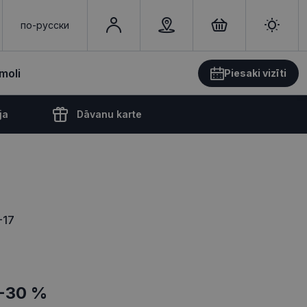
по-русски
moli
Piesaki vizīti
ja
Dāvanu karte
-17
-30 %