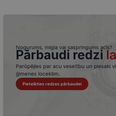
Nepieciešamās sīk
Šīs sīkdatnes nepieci
sīkdatnes identificē 
tīmekļa vietne nevarē
pakalpojumus. Šīs sīkd
gadus. Šīs noteikti n
Nosaukums
Nogurums, migla vai saspringums acīs?
shipping_country
Pārbaudi redzi
l
_tt_enable_cookie
Parūpējies par acu veselību un piesaki viz
csrftoken
ģimenes loceklim.
CookieScriptConse
Pieteikties redzes pārbaudei
Nosaukums
ttcsid_CQJIS6BC7