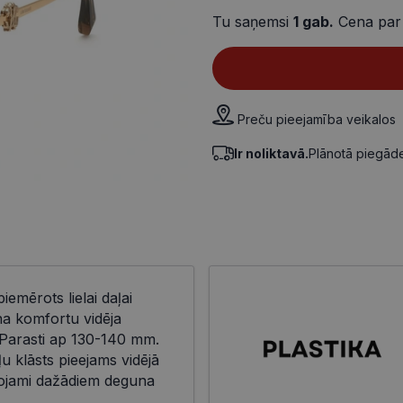
Tu saņemsi
1
gab.
Cena par
Preču pieejamība veikalos
Ir noliktavā.
Plānotā piegā
piemērots lielai daļai
na komfortu vidēja
Parasti ap 130-140 mm.
ļu klāsts pieejams vidējā
āgojami dažādiem deguna