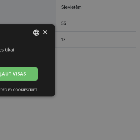
Sievietēm
55
×
17
s tikai
LATVIAN
RUSSIAN
ĻAUT VISAS
RED BY COOKIESCRIPT
Neklasificētās