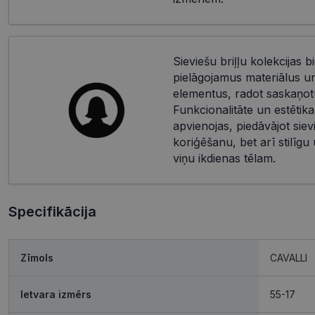
Sieviešu briļļu kolekcijas bi
pielāgojamus materiālus u
elementus, radot saskaņotu
Funkcionalitāte un estētika
apvienojas, piedāvājot siev
koriģēšanu, bet arī stilīgu
viņu ikdienas tēlam.
Specifikācija
Zīmols
CAVALLI
Ietvara izmērs
55-17