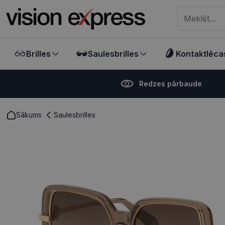
Meklēt visā ve
Brilles
Saulesbrilles
Kontaktlēca
Redzes pārbaude
Sākums
Saulesbrilles