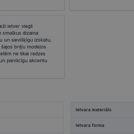
eži ietver viegli
n smalkus dizaina
 un sievišķīgu izskatu.
 šajos briļļu modeļos
ietēm ne tikai redzes
 un pievilcīgu akcentu
Ietvara materiāls
Ietvara forma