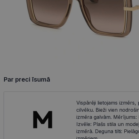
Par preci īsumā
Vispārēji lietojams izmērs, 
cilvēku. Bieži vien nodroši
izmēra galvām. Mērījums: 
Izvēle: Plašs stila un mode
izmērā. Deguna tilti: Piel
izmēriem.