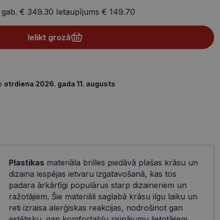
 gab.
€ 349.30
Ietaupījums
€ 149.70
Ielikt grozā
de
otrdiena 2026. gada 11. augusts
Plastikas
materiāla brilles piedāvā plašas krāsu un
dizaina iespējas ietvaru izgatavošanā, kas tos
padara ārkārtīgi populārus starp dizaineriem un
ražotājiem. Šie materiāli saglabā krāsu ilgu laiku un
reti izraisa alerģiskas reakcijas, nodrošinot gan
estētisku, gan komfortablu risinājumu lietotājiem.