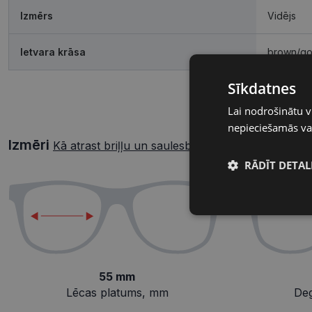
Izmērs
Vidējs
Ietvara krāsa
brown/go
Sīkdatnes
Lai nodrošinātu v
nepieciešamās vai
Izmēri
Kā atrast briļļu un saulesbriļļu izmēru?
RĀDĪT DETAL
Nepieciešamā
sīkdatnes
55 mm
Lēcas platums, mm
De