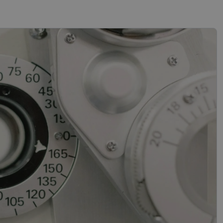
s
Neklasificētās
vātās iespējas. Šīs
z šīm sīkdatnēm
rasītos
ne ilgāk kā divus
references attiecībā
 platformu Python.
t noteikta veida
.
atcerētos
r nepieciešams, lai
pareizi.
Apraksts