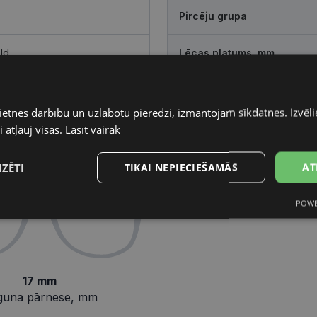
Pircēju grupa
ld
Lēcas platums, mm
Deguna pārnese, mm
ietnes darbību un uzlabotu pieredzi, izmantojam sīkdatnes. Izvēlie
 atļauj visas.
Lasīt vairāk
IZĒTI
TIKAI NEPIECIEŠAMĀS
AT
POWE
s
Statistikas
Mārketinga
Funkcionālās
sīkdatnes
sīkdatnes
sīkdatnes
17 mm
guna pārnese, mm