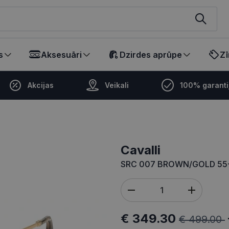
ikalā
s
Aksesuāri
Dzirdes aprūpe
Zī
Akcijas
Veikali
100% garanti
cavalli
SRC 007 BROWN/GOLD 55
€ 349.30
€ 499.00