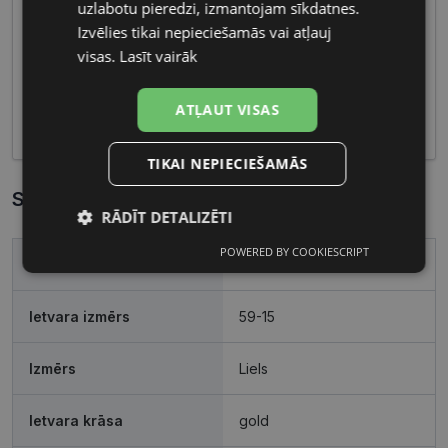
uzlabotu pieredzi, izmantojam sīkdatnes.
pielāgojamus materiālus un smalkus dizaina
RUSSIAN
elementus, radot saskaņotu un sievišķīgu izskatu.
Izvēlies tikai nepieciešamās vai atļauj
Funkcionalitāte un estētika šajos briļļu modeļos
visas.
Lasīt vairāk
apvienojas, piedāvājot sievietēm ne tikai redzes
koriģēšanu, bet arī stilīgu un pievilcīgu akcentu
ATĻAUT VISAS
viņu ikdienas tēlam.
TIKAI NEPIECIEŠAMĀS
Specifikācija
RĀDĪT DETALIZĒTI
POWERED BY COOKIESCRIPT
Nepieciešamās
Statistikas
Zīmols
CAVALLI
sīkdatnes
sīkdatnes
Ietvara izmērs
59-15
Mārketinga
Funkcionālās
Izmērs
Liels
sīkdatnes
sīkdatnes
Ietvara krāsa
gold