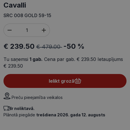
cavalli
SRC 008 GOLD 59-15
€ 239.50
-50 %
€ 479.00
Tu saņemsi
1
gab.
Cena par gab.
€ 239.50
Ietaupījums
€ 239.50
Ielikt grozā
Preču pieejamība veikalos
Ir noliktavā.
Plānotā piegāde
trešdiena 2026. gada 12. augusts