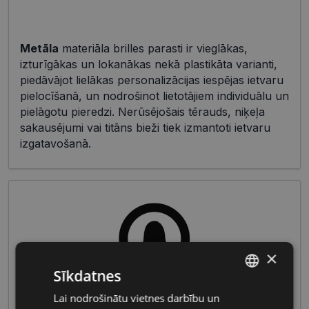
Metāla
materiāla brilles parasti ir vieglākas,
izturīgākas un lokanākas nekā plastikāta varianti,
piedāvājot lielākas personalizācijas iespējas ietvaru
pielocīšanā, un nodrošinot lietotājiem individuālu un
pielāgotu pieredzi. Nerūsējošais tērauds, niķeļa
sakausējumi vai titāns bieži tiek izmantoti ietvaru
izgatavošanā.
×
Sīkdatnes
Lai nodrošinātu vietnes darbību un
LATVIAN
Sieviešu briļļu kolekcijas bieži ietver viegli