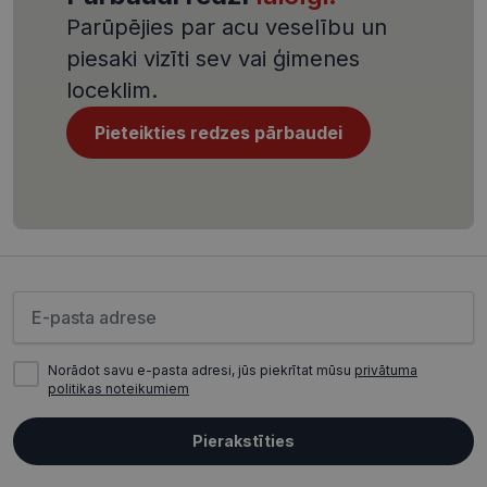
Script.com
Parūpējies par acu veselību un
serviss, lai
atcerētos
piesaki vizīti sev vai ģimenes
apmeklētāj
sīkfailu
loceklim.
piekrišanas
preferences
ir nepiecie
Pieteikties redzes pārbaudei
lai Cookie-
Script.com
sīkfailu
reklāmkaro
darbotos
pareizi.
Lūdzu ievadiet e-pasta adresi
Nodrošinātājs /
Derīguma
Nosaukums
Joma
termiņš
Norādot savu e-pasta adresi, jūs piekrītat mūsu
privātuma
ttcsid_CQJIS6BC77U08RGLT1MG
.visionexpress.lv
2 mēneši
politikas noteikumiem
4 nedēļas
ttcsid
.visionexpress.lv
2 mēneši
4 nedēļas
Pierakstīties
Nodrošinātājs /
Derīguma
Nosaukums
Apraksts
Joma
termiņš