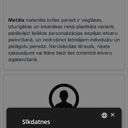
Metāla
materiāla brilles parasti ir vieglākas,
izturīgākas un lokanākas nekā plastikāta varianti,
piedāvājot lielākas personalizācijas iespējas ietvaru
pielocīšanā, un nodrošinot lietotājiem individuālu un
pielāgotu pieredzi. Nerūsējošais tērauds, niķeļa
sakausējumi vai titāns bieži tiek izmantoti ietvaru
izgatavošanā.
×
Sīkdatnes
Vīriešu briļļu galvenās iezīmes ietver izturīgus