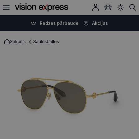
Redzes pārbaude
Akcijas
Sākums
Saulesbrilles