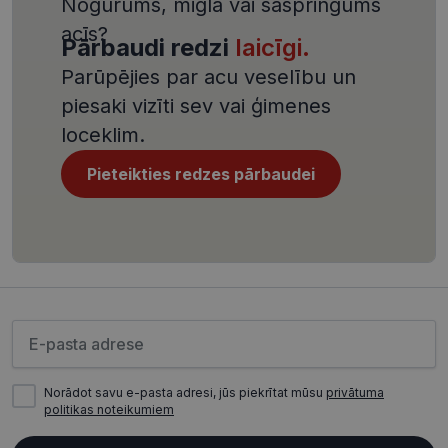
Nogurums, migla vai saspringums
CookieScriptConsent
11 mēneši
Šo sīkfailu
CookieScript
3 nedēļas
izmanto Co
visionexpress.lv
acīs?
Script.com
Pārbaudi redzi
laicīgi.
serviss, lai
atcerētos
Parūpējies par acu veselību un
apmeklētāj
sīkfailu
piesaki vizīti sev vai ģimenes
piekrišanas
preferences
loceklim.
ir nepiecie
lai Cookie-
Script.com
Pieteikties redzes pārbaudei
sīkfailu
reklāmkaro
darbotos
pareizi.
Nodrošinātājs /
Derīguma
Lūdzu ievadiet e-pasta adresi
Nosaukums
Joma
termiņš
ttcsid_CQJIS6BC77U08RGLT1MG
.visionexpress.lv
2 mēneši
4 nedēļas
Norādot savu e-pasta adresi, jūs piekrītat mūsu
privātuma
politikas noteikumiem
ttcsid
.visionexpress.lv
2 mēneši
4 nedēļas