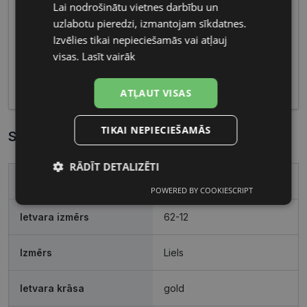
materiālus un maskulīnas formas, radot pievilcīgu
Lai nodrošinātu vietnes darbību un
LATVIAN
un vīrišķīgu izskatu. Funkcionalitāte un izcilas
uzlabotu pieredzi, izmantojam sīkdatnes.
RUSSIAN
optikas īpašības padara šīs briļļu kolekcijas ideālas
Izvēlies tikai nepieciešamās vai atļauj
gan ikdienas lietošanai, gan specifiskiem
visas.
Lasīt vairāk
pasākumiem, piedāvājot gan modernitāti, gan
komfortu.
ATĻAUT VISAS
TIKAI NEPIECIEŠAMĀS
Specifikācija
RĀDĪT DETALIZĒTI
Zīmols
CAVALLI
POWERED BY COOKIESCRIPT
Nepieciešamās
Statistikas
sīkdatnes
sīkdatnes
Ietvara izmērs
62-12
Izmērs
Liels
Mārketinga
Funkcionālās
sīkdatnes
sīkdatnes
Ietvara krāsa
gold