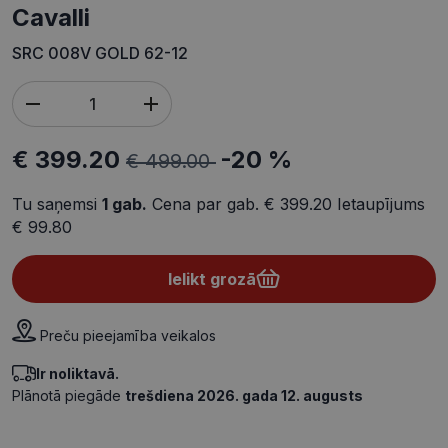
cavalli
SRC 008V GOLD 62-12
€ 399.20
-20 %
€ 499.00
Tu saņemsi
1
gab.
Cena par gab.
€ 399.20
Ietaupījums
€ 99.80
Ielikt grozā
Preču pieejamība veikalos
Ir noliktavā.
Plānotā piegāde
trešdiena 2026. gada 12. augusts