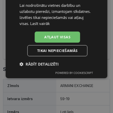
Lai nodrošinātu vietnes darbību un
LATVIAN
uzlabotu pieredzi, izmantojam sīkdatnes.
RUSSIAN
Vīriešu briļļu galvenās iezīmes ietver izturīgus
Izvēlies tikai nepieciešamās vai atļauj
materiālus un maskulīnas formas, radot pievilcīgu
visas.
Lasīt vairāk
un vīrišķīgu izskatu. Funkcionalitāte un izcilas
optikas īpašības padara šīs briļļu kolekcijas ideālas
ATĻAUT VISAS
gan ikdienas lietošanai, gan specifiskiem
pasākumiem, piedāvājot gan modernitāti, gan
komfortu.
TIKAI NEPIECIEŠAMĀS
RĀDĪT DETALIZĒTI
Specifikācija
POWERED BY COOKIESCRIPT
Nepieciešamās
Statistikas
sīkdatnes
sīkdatnes
Zīmols
ARMANI EXCHANGE
Mārketinga
Funkcionālās
Ietvara izmērs
59-19
sīkdatnes
sīkdatnes
Izmērs
Ļoti liels