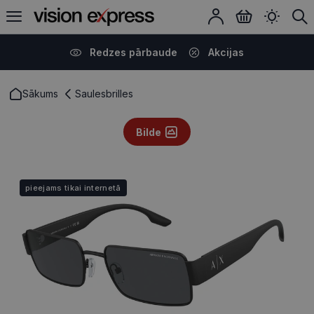
Redzes pārbaude
Akcijas
Sākums
Saulesbrilles
Bilde
pieejams tikai internetā