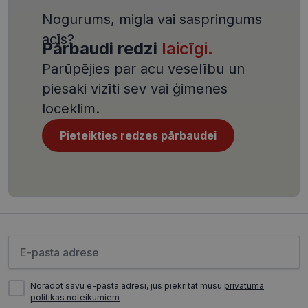
CookieScriptConsent
11 mēneši
Šo sīkfailu
CookieScript
Nogurums, migla vai saspringums
3 nedēļas
izmanto Co
visionexpress.lv
Script.com
acīs?
serviss, lai
Pārbaudi redzi
laicīgi.
atcerētos
apmeklētāj
Parūpējies par acu veselību un
sīkfailu
piekrišanas
piesaki vizīti sev vai ģimenes
preferences
ir nepiecie
loceklim.
lai Cookie-
Script.com
sīkfailu
Pieteikties redzes pārbaudei
reklāmkaro
darbotos
pareizi.
Nodrošinātājs /
Derīguma
Nosaukums
Lūdzu ievadiet e-pasta adresi
Joma
termiņš
ttcsid_CQJIS6BC77U08RGLT1MG
.visionexpress.lv
2 mēneši
4 nedēļas
Norādot savu e-pasta adresi, jūs piekrītat mūsu
privātuma
ttcsid
.visionexpress.lv
2 mēneši
politikas noteikumiem
4 nedēļas