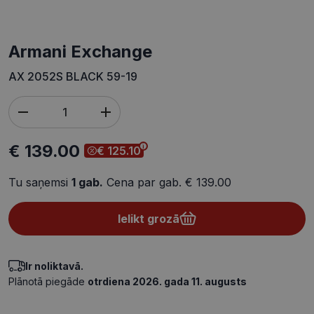
Armani Exchange
AX 2052S BLACK 59-19
€ 139.00
€ 125.10
Tu saņemsi
1
gab.
Cena par gab.
€ 139.00
Ielikt grozā
Ir noliktavā.
Plānotā piegāde
otrdiena 2026. gada 11. augusts