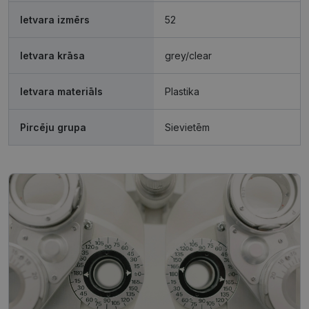
sīkdatnes
sīkdatnes
Ietvara izmērs
52
Ietvara krāsa
grey/clear
Neklasificētās
Ietvara materiāls
Plastika
Pircēju grupa
Sievietēm
Nepieciešamās sīkdatnes
Statistikas sīkdatnes
Mārketinga sīkdatnes
Funkcionālās sīkdatnes
Neklasificētās
Šīs sīkdatnes nepieciešamas, lai Jūs varētu apmeklēt
un pārlūkot tīmekļa vietnes saturu un izmantot tās
piedāvātās iespējas. Šīs sīkdatnes identificē Jūsu
iekārtu, bet neizpauž Jūsu identitāti, kā arī tās nevāc
un neapkopo informāciju. Bez šīm sīkdatnēm
tīmekļa vietne nevarēs pilnvērtīgi darboties,
piemēram, sniegt nepieciešamo informāciju vai
nodrošināt pieprasītos pakalpojumus. Šīs sīkdatnes