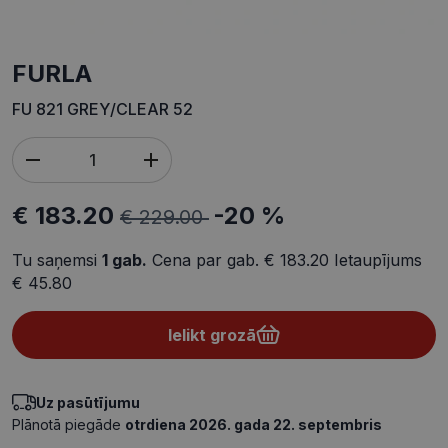
FURLA
FU 821 GREY/CLEAR 52
€ 183.20
-20 %
€ 229.00
Tu saņemsi
1
gab.
Cena par gab.
€ 183.20
Ietaupījums
€ 45.80
Ielikt grozā
Uz pasūtījumu
Plānotā piegāde
otrdiena 2026. gada 22. septembris