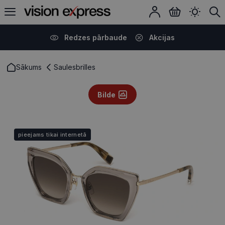
Redzes pārbaude
Akcijas
Sākums
Saulesbrilles
Bilde
pieejams tikai internetā