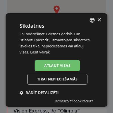
×
Sīkdatnes
Lai nodrošinātu vietnes darbību un
LATVIAN
uzlabotu pieredzi, izmantojam sīkdatnes.
RUSSIAN
Izvēlies tikai nepieciešamās vai atļauj
visas.
Lasīt vairāk
ATĻAUT VISAS
TIKAI NEPIECIEŠAMĀS
RĀDĪT DETALIZĒTI
POWERED BY COOKIESCRIPT
Nepieciešamās
Statistikas
sīkdatnes
sīkdatnes
Vision Express, i/c "Olimpia"