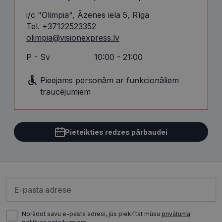
i/c "Olimpia", Āzenes iela 5, Rīga
Tel.
+37122523352
Mārketinga
Funkcionālās
sīkdatnes
sīkdatnes
olimpia@visionexpress.lv
P - Sv
10:00 - 21:00
Neklasificētās
Pieejams personām ar funkcionāliem
traucējumiem
Pieteikties redzes pārbaudei
Nepieciešamās sīkdatnes
Statistikas sīkdatnes
Mārketinga sīkdatnes
Funkcionālās sīkdatnes
Neklasificētās
Lūdzu ievadiet e-pasta adresi
Šīs sīkdatnes nepieciešamas, lai Jūs varētu apmeklēt
un pārlūkot tīmekļa vietnes saturu un izmantot tās
piedāvātās iespējas. Šīs sīkdatnes identificē Jūsu
Norādot savu e-pasta adresi, jūs piekrītat mūsu
iekārtu, bet neizpauž Jūsu identitāti, kā arī tās nevāc
privātuma
un neapkopo informāciju. Bez šīm sīkdatnēm