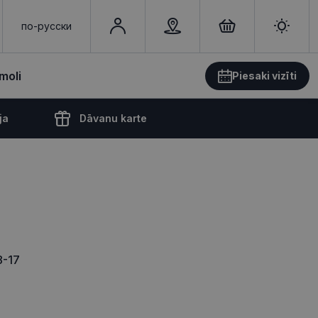
по-русски
moli
Piesaki vizīti
ja
Dāvanu karte
8-17