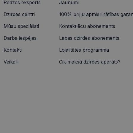
Inc.
Redzes eksperts
Jaunumi
.vis
_ttp
Dzirdes centri
100% briļļu apmierinātības garant
SRM_B
Micr
Cor
.c.b
Mūsu speciālisti
Kontaktlēcu abonements
ANONCHK
Micr
Cor
Darba iespējas
Labas dzirdes abonements
.c.cl
Kontakti
Lojalitātes programma
IDE
Goog
.dou
Veikali
Cik maksā dzirdes aparāts?
_gcl_au
Goog
.vis