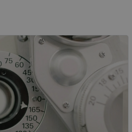
s
Neklasificētās
vātās iespējas. Šīs
z šīm sīkdatnēm
rasītos
ne ilgāk kā divus
references attiecībā
 platformu Python.
t noteikta veida
.
atcerētos
r nepieciešams, lai
pareizi.
Apraksts