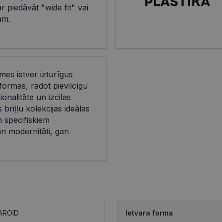
 piedāvāt "wide fit" vai
am.
īmes ietver izturīgus
ormas, radot pievilcīgu
onalitāte un izcilas
briļļu kolekcijas ideālas
n specifiskiem
n modernitāti, gan
AROID
Ietvara forma