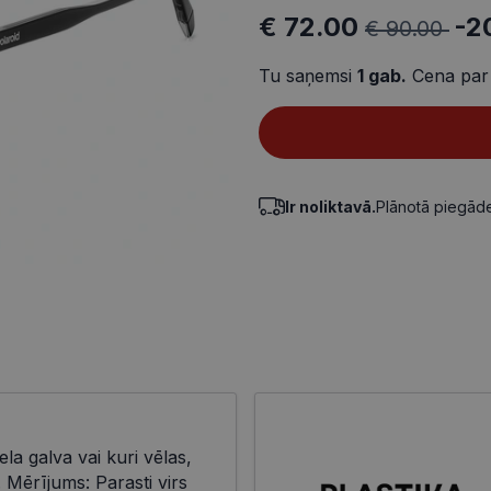
€ 72.00
-2
€ 90.00
Tu saņemsi
1
gab.
Cena par
Ir noliktavā.
Plānotā piegā
ela galva vai kuri vēlas,
i. Mērījums: Parasti virs