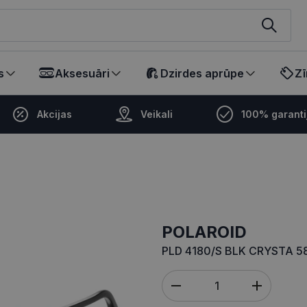
ikalā
s
Aksesuāri
Dzirdes aprūpe
Zī
Akcijas
Veikali
100% garanti
POLAROID
PLD 4180/S BLK CRYSTA 5