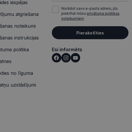
redzi un optimizētu
ādes iespējas
Norādot savu e-pasta adresi, jūs
iedarbību un uzvedību
tījumu atgriešana
piekrītat mūsu
privātuma politikas
s vietnes pareizu
tošanas analīzi. Šī
noteikumiem
redzi un optimizētu
ošanas noteikumi
izmanto vietni, un
Pierakstīties
s pirms minētās
ošanas instrukcijas
ātuma politika
Esi informēts
u par to, kā
lietotājs varētu būt
atnes
u par to, kā
lietotājs varētu būt
ikties no līguma
atņu uzstādījumi