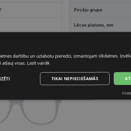
7
Pircēju grupa
Lēcas platums, mm
crysta
Deguna pārnese, mm
ietnes darbību un uzlabotu pieredzi, izmantojam sīkdatnes. Izvēlie
tika
Lēcas pārklājums
 atļauj visas.
Lasīt vairāk
IZĒTI
TIKAI NEPIECIEŠAMĀS
AT
POWE
s
Statistikas
Mārketinga
Funkcionālās
sīkdatnes
sīkdatnes
sīkdatnes