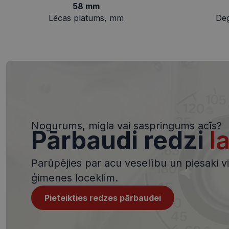
58 mm
Lēcas platums, mm
De
Nepieciešamās sīk
Šīs sīkdatnes nepieci
sīkdatnes identificē 
tīmekļa vietne nevarē
pakalpojumus. Šīs sīkd
gadus. Šīs noteikti n
Nosaukums
shipping_country
_tt_enable_cookie
Nogurums, migla vai saspringums acīs?
Pārbaudi redzi
l
csrftoken
Parūpējies par acu veselību un piesaki viz
CookieScriptConse
ģimenes loceklim.
Pieteikties redzes pārbaudei
Nosaukums