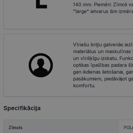
140 mm. Piemēri: Zīmoli var
"large" ietvarus šim izmēr
Vīriešu briļļu galvenās iez
materiālus un maskulīnas f
un vīrišķīgu izskatu. Funkci
optikas īpašības padara šīs 
gan ikdienas lietošanai, ga
pasākumiem, piedāvājot ga
komfortu.
Specifikācija
Zīmols
POL