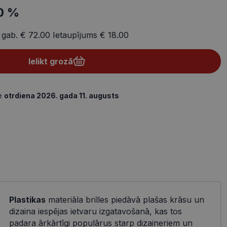
0 %
 gab.
€ 72.00
Ietaupījums
€ 18.00
Ielikt grozā
de
otrdiena 2026. gada 11. augusts
Plastikas
materiāla brilles piedāvā plašas krāsu un
dizaina iespējas ietvaru izgatavošanā, kas tos
padara ārkārtīgi populārus starp dizaineriem un