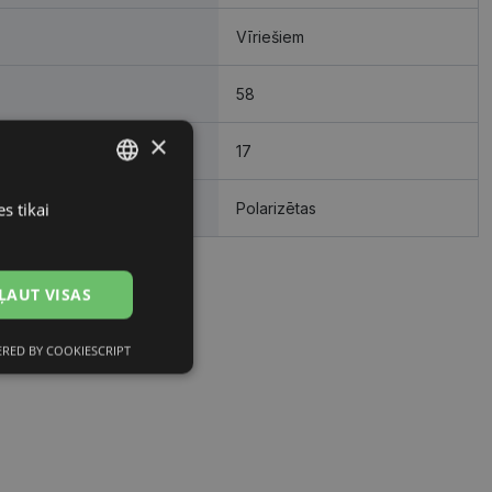
Vīriešiem
58
×
17
s tikai
LATVIAN
Polarizētas
RUSSIAN
ĻAUT VISAS
RED BY COOKIESCRIPT
Neklasificētās