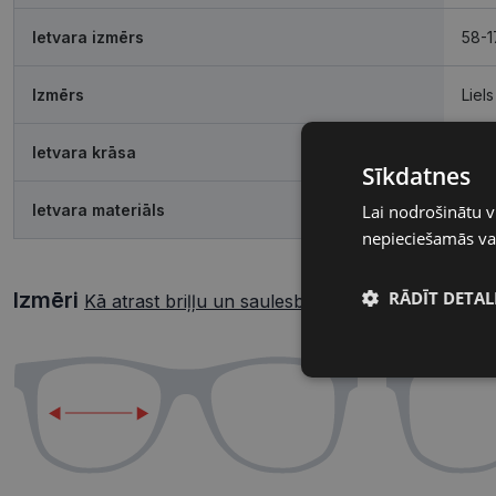
Ietvara izmērs
58-1
Izmērs
Liels
Ietvara krāsa
blk 
Sīkdatnes
Lai nodrošinātu v
Ietvara materiāls
Plas
nepieciešamās vai
RĀDĪT DETAL
Izmēri
Kā atrast briļļu un saulesbriļļu izmēru?
Nepieciešamā
sīkdatnes