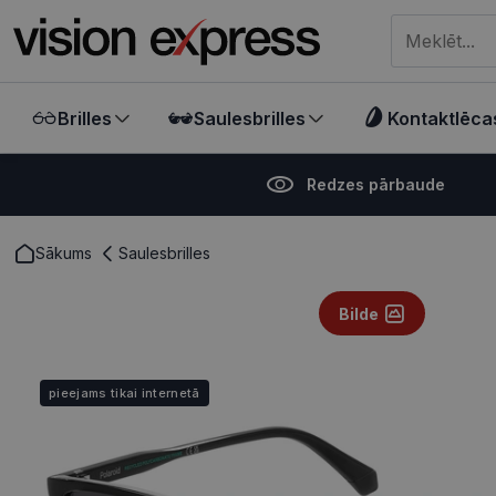
Meklēt visā ve
Brilles
Saulesbrilles
Kontaktlēca
Redzes pārbaude
Sākums
Saulesbrilles
Bilde
pieejams tikai internetā