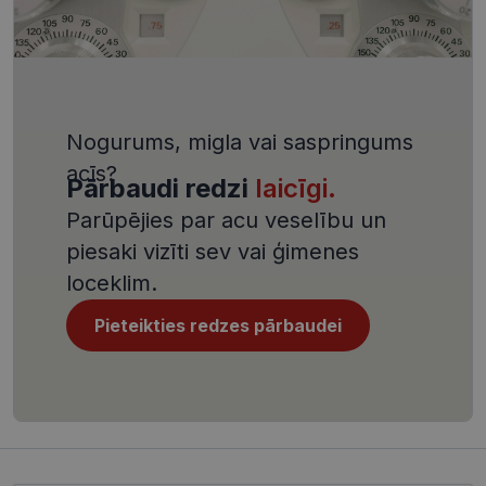
programma
uzbrukum
tīmekļa
veidlapām.
CookieScriptConsent
11 mēneši
Šo sīkfailu
CookieScript
3 nedēļas
izmanto Co
visionexpress.lv
Script.com
serviss, lai
Nogurums, migla vai saspringums
atcerētos
apmeklētāj
acīs?
sīkfailu
Pārbaudi redzi
laicīgi.
piekrišanas
preferences
ir nepiecie
Parūpējies par acu veselību un
lai Cookie-
Script.com
piesaki vizīti sev vai ģimenes
sīkfailu
reklāmkaro
loceklim.
darbotos
pareizi.
Pieteikties redzes pārbaudei
Nodrošinātājs /
Derīguma
Nosaukums
Joma
termiņš
ttcsid_CQJIS6BC77U08RGLT1MG
.visionexpress.lv
2 mēneši