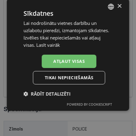
×
Sīkdatnes
Lai nodrošinātu vietnes darbību un
LATVIAN
uzlabotu pieredzi, izmantojam sīkdatnes.
RUSSIAN
Izvēlies tikai nepieciešamās vai atļauj
Vīriešu briļļu galvenās iezīmes ietver izturīgus
visas.
Lasīt vairāk
materiālus un maskulīnas formas, radot pievilcīgu
un vīrišķīgu izskatu. Funkcionalitāte un izcilas
ATĻAUT VISAS
optikas īpašības padara šīs briļļu kolekcijas ideālas
gan ikdienas lietošanai, gan specifiskiem
TIKAI NEPIECIEŠAMĀS
pasākumiem, piedāvājot gan modernitāti, gan
komfortu.
RĀDĪT DETALIZĒTI
POWERED BY COOKIESCRIPT
Nepieciešamās
Statistikas
Specifikācija
sīkdatnes
sīkdatnes
Zīmols
POLICE
Mārketinga
Funkcionālās