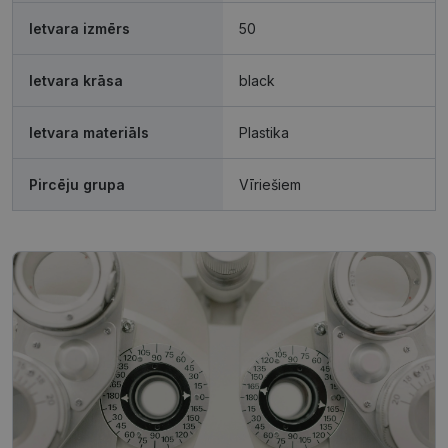
sīkdatnes
sīkdatnes
Ietvara izmērs
50
Ietvara krāsa
black
Neklasificētās
Ietvara materiāls
Plastika
Pircēju grupa
Vīriešiem
Nepieciešamās sīkdatnes
Statistikas sīkdatnes
Mārketinga sīkdatnes
Funkcionālās sīkdatnes
Neklasificētās
Šīs sīkdatnes nepieciešamas, lai Jūs varētu apmeklēt
un pārlūkot tīmekļa vietnes saturu un izmantot tās
piedāvātās iespējas. Šīs sīkdatnes identificē Jūsu
iekārtu, bet neizpauž Jūsu identitāti, kā arī tās nevāc
un neapkopo informāciju. Bez šīm sīkdatnēm
tīmekļa vietne nevarēs pilnvērtīgi darboties,
piemēram, sniegt nepieciešamo informāciju vai
nodrošināt pieprasītos pakalpojumus. Šīs sīkdatnes