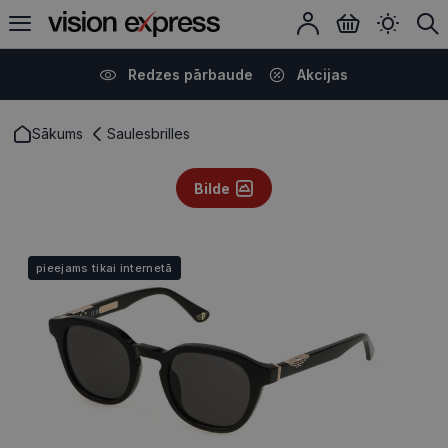
Redzes pārbaude
Akcijas
Sākums
Saulesbrilles
Bilde
pieejams tikai internetā