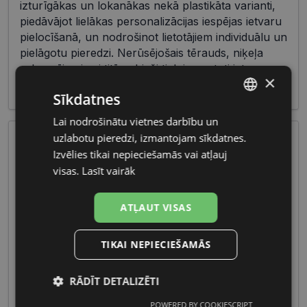
izturīgākas un lokanākas nekā plastikāta varianti,
piedāvājot lielākas personalizācijas iespējas ietvaru
pielocīšanā, un nodrošinot lietotājiem individuālu un
pielāgotu pieredzi. Nerūsējošais tērauds, niķeļa
sakausējumi vai titāns bieži tiek izmantoti ietvaru
×
izgatavošanā.
Sīkdatnes
Lai nodrošinātu vietnes darbību un
LATVIAN
uzlabotu pieredzi, izmantojam sīkdatnes.
RUSSIAN
Izvēlies tikai nepieciešamās vai atļauj
visas.
Lasīt vairāk
ATĻAUT VISAS
Vīriešu briļļu galvenās iezīmes ietver izturīgus
TIKAI NEPIECIEŠAMĀS
materiālus un maskulīnas formas, radot pievilcīgu
un vīrišķīgu izskatu. Funkcionalitāte un izcilas
RĀDĪT DETALIZĒTI
optikas īpašības padara šīs briļļu kolekcijas ideālas
gan ikdienas lietošanai, gan specifiskiem
POWERED BY COOKIESCRIPT