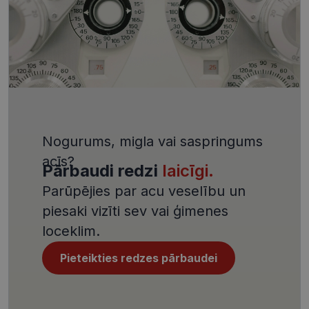
pret noteik
veida
programma
uzbrukum
tīmekļa
veidlapām.
CookieScriptConsent
11 mēneši
Šo sīkfailu
CookieScript
3 nedēļas
izmanto Co
visionexpress.lv
Script.com
serviss, lai
atcerētos
apmeklētāj
sīkfailu
Nogurums, migla vai saspringums
piekrišanas
preferences
acīs?
ir nepiecie
Pārbaudi redzi
laicīgi.
lai Cookie-
Script.com
Parūpējies par acu veselību un
sīkfailu
reklāmkaro
piesaki vizīti sev vai ģimenes
darbotos
pareizi.
loceklim.
Pieteikties redzes pārbaudei
Nodrošinātājs /
Derīguma
Nosaukums
Joma
termiņš