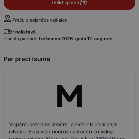
Ielikt grozā
Preču pieejamība veikalos
Ir noliktavā.
Plānotā piegāde
trešdiena 2026. gada 12. augusts
Par preci īsumā
Vispārēji lietojams izmērs, piemērots lielai daļai
cilvēku. Bieži vien nodrošina komfortu vidēja
izmēra galvām. Mērījums: Parasti ap 130-140 mm.