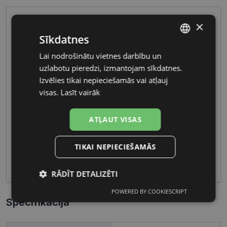
×
Sīkdatnes
Lai nodrošinātu vietnes darbību un
LATVIAN
uzlabotu pieredzi, izmantojam sīkdatnes.
RUSSIAN
Izvēlies tikai nepieciešamās vai atļauj
visas.
Lasīt vairāk
Sieviešu briļļu kolekcijas bieži ietver viegli
pielāgojamus materiālus un smalkus dizaina
elementus, radot saskaņotu un sievišķīgu izskatu.
ATĻAUT VISAS
Funkcionalitāte un estētika šajos briļļu modeļos
apvienojas, piedāvājot sievietēm ne tikai redzes
TIKAI NEPIECIEŠAMĀS
koriģēšanu, bet arī stilīgu un pievilcīgu akcentu
viņu ikdienas tēlam.
RĀDĪT DETALIZĒTI
POWERED BY COOKIESCRIPT
Nepieciešamās
Statistikas
Specifikācija
sīkdatnes
sīkdatnes