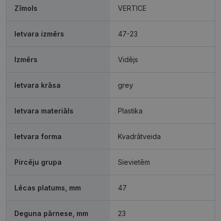
Zīmols
VERTICE
Mārketinga
Funkcionālās
sīkdatnes
sīkdatnes
Ietvara izmērs
47-23
Izmērs
Vidējs
Neklasificētās
Ietvara krāsa
grey
Ietvara materiāls
Plastika
Nepieciešamās sīkdatnes
Statistikas sīkdatnes
Ietvara forma
Kvadrātveida
Mārketinga sīkdatnes
Funkcionālās sīkdatnes
Neklasificētās
Pircēju grupa
Sievietēm
Šīs sīkdatnes nepieciešamas, lai Jūs varētu apmeklēt
un pārlūkot tīmekļa vietnes saturu un izmantot tās
Lēcas platums, mm
47
piedāvātās iespējas. Šīs sīkdatnes identificē Jūsu
iekārtu, bet neizpauž Jūsu identitāti, kā arī tās nevāc
un neapkopo informāciju. Bez šīm sīkdatnēm
Deguna pārnese, mm
23
tīmekļa vietne nevarēs pilnvērtīgi darboties,