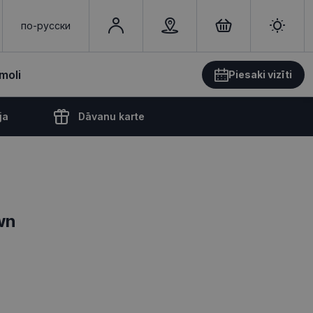
по-русски
moli
Piesaki vizīti
ja
Dāvanu karte
wn