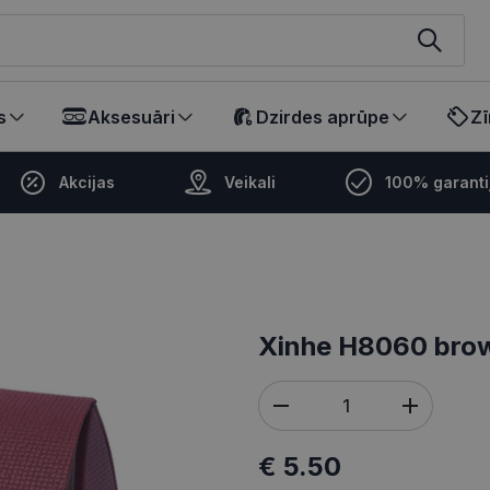
ikalā
s
Aksesuāri
Dzirdes aprūpe
Zī
Akcijas
Veikali
100% garanti
Xinhe H8060 bro
€ 5.50