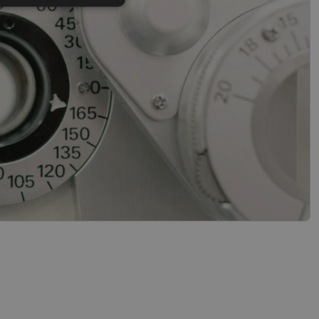
s
Neklasificētās
vātās iespējas. Šīs
z šīm sīkdatnēm
rasītos
ne ilgāk kā divus
references attiecībā
 platformu Python.
t noteikta veida
.