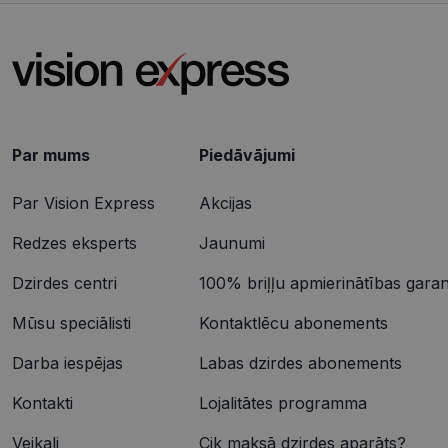
CookieScriptConse
Nosaukums
ttcsid_CQJIS6BC7
Par mums
Piedāvājumi
Nodr
Nosaukums
ttcsid
Jom
Par Vision Express
Akcijas
Nosaukums
SM
.c.cl
__kla_id
Redzes eksperts
Jaunumi
MUID
Micr
Cor
Dzirdes centri
100% briļļu apmierinātības garant
.clar
_clck
Mūsu speciālisti
Kontaktlēcu abonements
MUID
Micr
Cor
_ga_4GQS506X8M
.bin
Darba iespējas
Labas dzirdes abonements
_ga
MR
Micr
Kontakti
Lojalitātes programma
Cor
.c.b
Veikali
Cik maksā dzirdes aparāts?