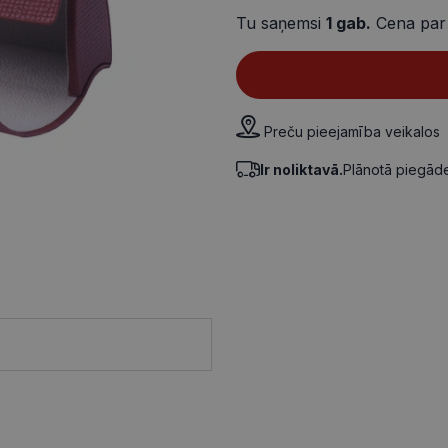
Tu saņemsi
1
gab.
Cena par
Preču pieejamība veikalos
Ir noliktavā.
Plānotā piegā