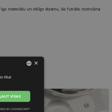
īgo materiālu un stilīgo dizainu, šis futrālis nodrošina
×
s tikai
LATVIAN
RUSSIAN
ĻAUT VISAS
RED BY COOKIESCRIPT
Neklasificētās