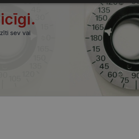
sīkdatnes
sīkdatnes
sīkdatnes
aicīgi.
īti sev vai
datnes
Statistikas sīkdatnes
Mārketinga sīkdatnes
Funkcionālās sīkdatne
ešamas, lai Jūs varētu apmeklēt un pārlūkot tīmekļa vietnes saturu un izmantot tās piedā
Jūsu iekārtu, bet neizpauž Jūsu identitāti, kā arī tās nevāc un neapkopo informāciju. Be
s pilnvērtīgi darboties, piemēram, sniegt nepieciešamo informāciju vai nodrošināt piep
atnes tiek glabātas Jūsu iekārtā līdz brīdim, kad sīkdatne izpildījusi savu funkciju, bet 
epieciešamās sīkdatnes izvietojas automātiski.
Nodrošinātājs /
Derīguma
Apraksts
Joma
termiņš
visionexpress.lv
1 gads
.visionexpress.lv
2 mēneši
Šis sīkfails tiek izmantots, lai atcerētos lietotāja p
4 nedēļas
uz sīkdatņu izmantošanu tīmekļa vietnē.
visionexpress.lv
11 mēneši
Šis sīkfails ir saistīts ar Django tīmekļa izstrādes
4 nedēļas
Tas ir paredzēts, lai palīdzētu aizsargāt vietni pre
Google Privacy Policy
programmatūras uzbrukumiem tīmekļa veidlapām