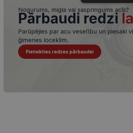
sīkdatnes
Nogurums, migla vai saspringums acīs?
Pārbaudi redzi
l
Parūpējies par acu veselību un piesaki viz
ģimenes loceklim.
Nepieciešamās sīk
Pieteikties redzes pārbaudei
Šīs sīkdatnes nepieci
sīkdatnes identificē 
tīmekļa vietne nevarē
pakalpojumus. Šīs sīkd
gadus. Šīs noteikti n
Nosaukums
shipping_country
_tt_enable_cookie
csrftoken