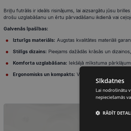
Briļļu futrālis ir ideāls risinājums, lai aizsargātu jūsu br
drošu uzglabāšanu un ērtu pārvadāšanu ikdienā vai ceļoj
Galvenās īpašības:
Izturīgs materiāls:
Augstas kvalitātes materiāli garan
Stilīgs dizains:
Pieejams dažādās krāsās un dizainos, 
Komforta uzglabāšana:
Iekšējā mīkstuma pārklājums
Ergonomisks un kompakts:
Viegls un kompakts dizain
Sīkdatnes
Lai nodrošinātu v
nepieciešamās vai
RĀDĪT DETAL
Nepieciešamā