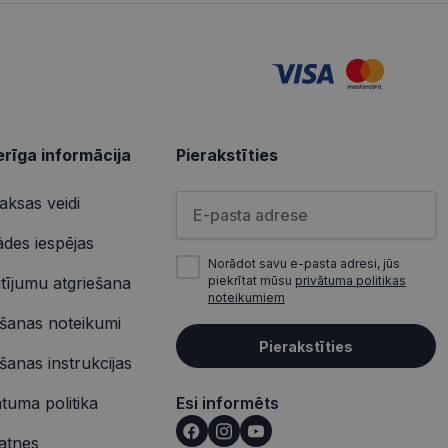
atcerētos
r nepieciešams, lai
pareizi.
Apraksts
rīga informācija
Pierakstīties
Lūdzu ievadiet e-pasta adresi
ksas veidi
tojam, lai novērtētu
jot Klaviyo e-pastu
ādes iespējas
ietotāja
Norādot savu e-pasta adresi, jūs
em. Tiek uzskatīts, ka
ļaujot lietotājiem
tījumu atgriešana
piekrītat mūsu
privātuma politikas
edarbību un
noteikumiem
eredzi un tīmekļa
ošanas noteikumi
ietotāja
em. Tiek uzskatīts, ka
ijas stāvokli.
Pierakstīties
ļaujot lietotājiem
ošanas instrukcijas
nalytics - tas ir
tojam, lai novērtētu
uma atjauninājums.
ātuma politika
Esi informēts
jus, kā klienta
 iekļauts katrā
tu apmeklētāju,
atnes