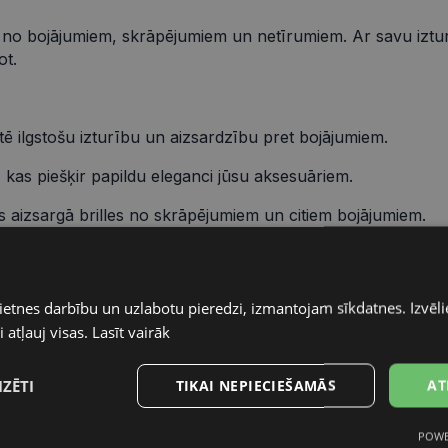
illes no bojājumiem, skrāpējumiem un netīrumiem. Ar savu iztur
ot.
tē ilgstošu izturību un aizsardzību pret bojājumiem.
kas piešķir papildu eleganci jūsu aksesuāriem.
 aizsargā brilles no skrāpējumiem un citiem bojājumiem.
s ļauj ērti nēsāt futrāli somā vai kabatā.
ietnes darbību un uzlabotu pieredzi, izmantojam sīkdatnes. Izvēlie
 atļauj visas.
Lasīt vairāk
IZĒTI
TIKAI NEPIECIEŠAMĀS
AT
POWE
s
Statistikas
Mārketinga
Funkcionālās