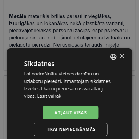
Metāla
materiāla brilles parasti ir vieglākas,
izturīgākas un lokanākas nekā plastikāta varianti,
piedāvājot lielākas personalizācijas iespējas ietvaru
pielocīšanā, un nodrošinot lietotājiem individuālu un
pielāgotu pieredzi. Nerūsējošais tērauds, niķeļa
sakausējumi vai titāns bieži tiek izmantoti ietvaru
×
izgatavošanā.
Sīkdatnes
Lai nodrošinātu vietnes darbību un
LATVIAN
uzlabotu pieredzi, izmantojam sīkdatnes.
RUSSIAN
Izvēlies tikai nepieciešamās vai atļauj
visas.
Lasīt vairāk
ATĻAUT VISAS
Vīriešu briļļu galvenās iezīmes ietver izturīgus
TIKAI NEPIECIEŠAMĀS
materiālus un maskulīnas formas, radot pievilcīgu