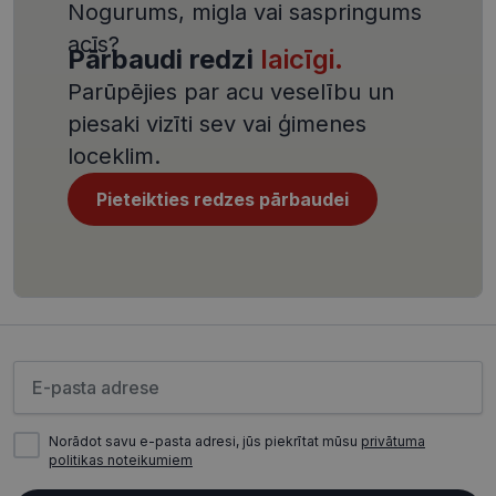
Nogurums, migla vai saspringums
csrftoken
visionexpress.lv
11 mēneši
Šis sīkfails i
4 nedēļas
saistīts ar
acīs?
Django tīm
Pārbaudi redzi
laicīgi.
izstrādes
platformu
Parūpējies par acu veselību un
Python. Tas
paredzēts, l
piesaki vizīti sev vai ģimenes
palīdzētu
aizsargāt vi
loceklim.
pret noteik
veida
programma
Pieteikties redzes pārbaudei
uzbrukum
tīmekļa
veidlapām.
CookieScriptConsent
11 mēneši
Šo sīkfailu
CookieScript
3 nedēļas
izmanto Co
visionexpress.lv
Script.com
serviss, lai
atcerētos
apmeklētāj
sīkfailu
Lūdzu ievadiet e-pasta adresi
piekrišanas
preferences
ir nepiecie
lai Cookie-
Script.com
Norādot savu e-pasta adresi, jūs piekrītat mūsu
privātuma
sīkfailu
politikas noteikumiem
reklāmkaro
darbotos
pareizi.