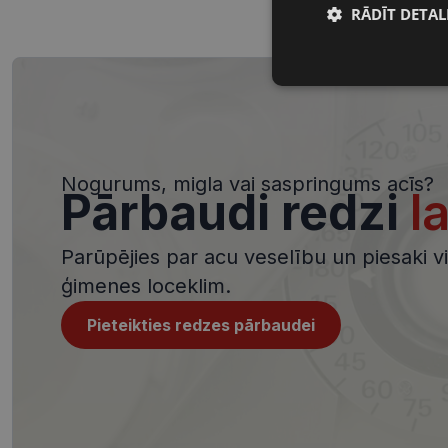
RĀDĪT DETAL
Nepieciešamā
sīkdatnes
Nogurums, migla vai saspringums acīs?
Pārbaudi redzi
l
Nepieciešamās sīk
Parūpējies par acu veselību un piesaki viz
Šīs sīkdatnes nepieci
ģimenes loceklim.
sīkdatnes identificē 
tīmekļa vietne nevarē
pakalpojumus. Šīs sīkd
Pieteikties redzes pārbaudei
gadus. Šīs noteikti n
Nosaukums
shipping_country
_tt_enable_cookie