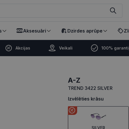
ikalā
s
Aksesuāri
Dzirdes aprūpe
Zī
Akcijas
Veikali
100% garanti
A-Z
TREND 3422 SILVER
Izvēlēties krāsu
SILVER