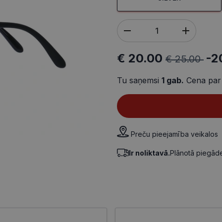
€ 20.00
-2
€ 25.00
Tu saņemsi
1
gab.
Cena par
Preču pieejamība veikalos
Ir noliktavā.
Plānotā piegā