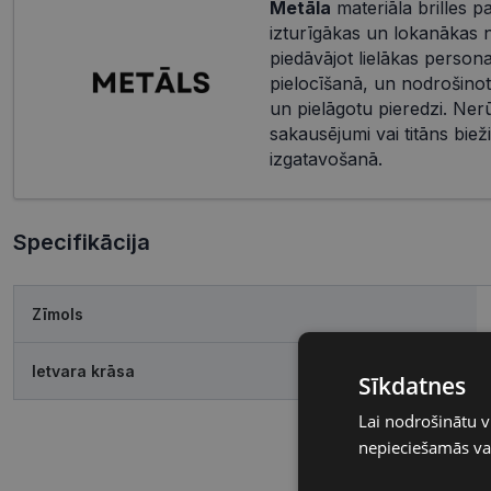
Metāla
materiāla brilles pa
izturīgākas un lokanākas ne
piedāvājot lielākas personal
pielocīšanā, un nodrošinot 
un pielāgotu pieredzi. Nerū
sakausējumi vai titāns bieži
izgatavošanā.
Specifikācija
Zīmols
Ietvara krāsa
Sīkdatnes
Lai nodrošinātu v
nepieciešamās vai