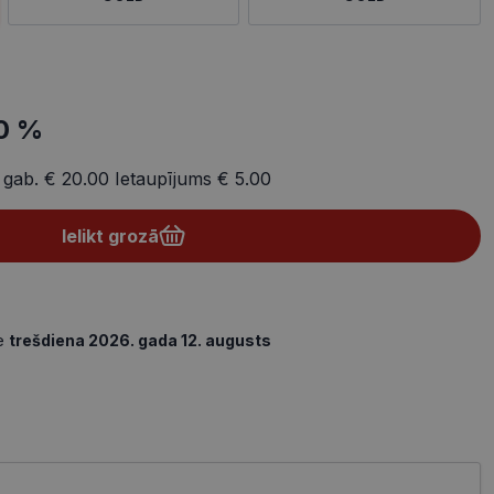
0 %
 gab.
€ 20.00
Ietaupījums
€ 5.00
Ielikt grozā
de
trešdiena 2026. gada 12. augusts