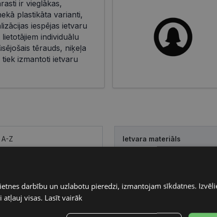
rasti ir vieglākas,
kā plastikāta varianti,
izācijas iespējas ietvaru
lietotājiem individuālu
sējošais tērauds, niķeļa
 tiek izmantoti ietvaru
A-Z
Ietvara materiāls
silver
Ietvara forma
ietnes darbību un uzlabotu pieredzi, izmantojam sīkdatnes. Izvēlie
Pircēju grupa
 atļauj visas.
Lasīt vairāk