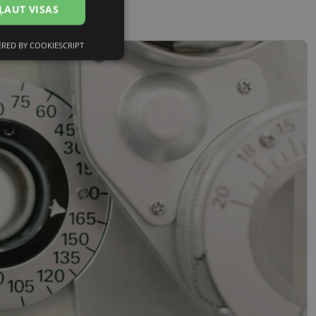
ĻAUT VISAS
RED BY COOKIESCRIPT
Neklasificētās
s
Neklasificētās
vātās iespējas. Šīs
z šīm sīkdatnēm
rasītos
ne ilgāk kā divus
references attiecībā