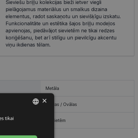
Sieviešu briļļu kolekcijas bieži ietver viegli
pielāgojamus materiālus un smalkus dizaina
elementus, radot saskaņotu un sievišķīgu izskatu.
Funkcionalitāte un estētika šajos briļļu modeļos
apvienojas, piedāvājot sievietēm ne tikai redzes
koriģēšanu, bet arī stilīgu un pievilcīgu akcentu
viņu ikdienas tēlam.
Metāla
×
Apaļas / Ovālas
s tikai
LATVIAN
Sievietēm
RUSSIAN