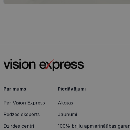
csrftoken
CookieScriptConse
Nosaukums
ttcsid_CQJIS6BC7
Nodr
Nosaukums
ttcsid
Jom
Nosaukums
SM
.c.cl
Par mums
Piedāvājumi
__kla_id
MUID
Micr
Cor
Par Vision Express
Akcijas
.clar
_clck
Redzes eksperts
Jaunumi
MUID
Micr
Cor
_ga_4GQS506X8M
.bin
Dzirdes centri
100% briļļu apmierinātības garant