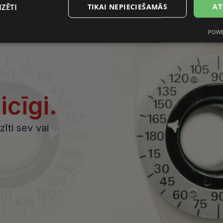
IZĒTI
TIKAI NEPIECIEŠAMĀS
AT
POWE
s
Statistikas
Mārketinga
Funkcionālās
sīkdatnes
sīkdatnes
sīkdatnes
aicīgi.
datnes
Statistikas sīkdatnes
Mārketinga sīkdatnes
Funkcionālās sīkdatne
īti sev vai
ešamas, lai Jūs varētu apmeklēt un pārlūkot tīmekļa vietnes saturu un izmantot tās piedā
Jūsu iekārtu, bet neizpauž Jūsu identitāti, kā arī tās nevāc un neapkopo informāciju. Be
s pilnvērtīgi darboties, piemēram, sniegt nepieciešamo informāciju vai nodrošināt piep
atnes tiek glabātas Jūsu iekārtā līdz brīdim, kad sīkdatne izpildījusi savu funkciju, bet 
epieciešamās sīkdatnes izvietojas automātiski.
Nodrošinātājs /
Derīguma
Apraksts
Joma
termiņš
visionexpress.lv
1 gads
.visionexpress.lv
2 mēneši
Šis sīkfails tiek izmantots, lai atcerētos lietotāja p