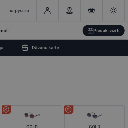
по-русски
moli
Piesaki vizīti
ja
Dāvanu karte
GOLD
GOLD