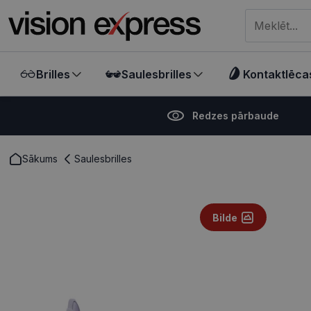
Meklēt visā ve
Brilles
Saulesbrilles
Kontaktlēca
Redzes pārbaude
Sākums
Saulesbrilles
Bilde