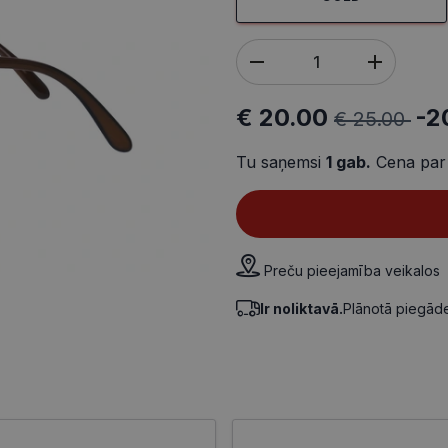
€ 20.00
-2
€ 25.00
Tu saņemsi
1
gab.
Cena par
Preču pieejamība veikalos
Ir noliktavā.
Plānotā piegā