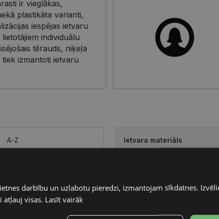
rasti ir vieglākas,
kā plastikāta varianti,
izācijas iespējas ietvaru
lietotājiem individuālu
sējošais tērauds, niķeļa
 tiek izmantoti ietvaru
A-Z
Ietvara materiāls
gold
Ietvara forma
ietnes darbību un uzlabotu pieredzi, izmantojam sīkdatnes. Izvēlie
Pircēju grupa
 atļauj visas.
Lasīt vairāk