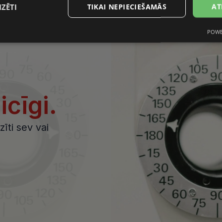
IZĒTI
TIKAI NEPIECIEŠAMĀS
AT
POWE
s
Statistikas
Mārketinga
Funkcionālās
sīkdatnes
sīkdatnes
sīkdatnes
aicīgi.
datnes
Statistikas sīkdatnes
Mārketinga sīkdatnes
Funkcionālās sīkdatne
īti sev vai
ešamas, lai Jūs varētu apmeklēt un pārlūkot tīmekļa vietnes saturu un izmantot tās piedā
Jūsu iekārtu, bet neizpauž Jūsu identitāti, kā arī tās nevāc un neapkopo informāciju. Be
s pilnvērtīgi darboties, piemēram, sniegt nepieciešamo informāciju vai nodrošināt piep
atnes tiek glabātas Jūsu iekārtā līdz brīdim, kad sīkdatne izpildījusi savu funkciju, bet 
epieciešamās sīkdatnes izvietojas automātiski.
Nodrošinātājs /
Derīguma
Apraksts
Joma
termiņš
visionexpress.lv
1 gads
.visionexpress.lv
2 mēneši
Šis sīkfails tiek izmantots, lai atcerētos lietotāja p