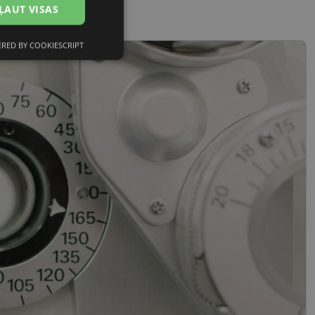
ĻAUT VISAS
RED BY COOKIESCRIPT
Neklasificētās
s
Neklasificētās
vātās iespējas. Šīs
z šīm sīkdatnēm
rasītos
ne ilgāk kā divus
references attiecībā