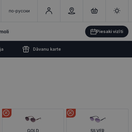
по-русски
moli
Piesaki vizīti
ja
Dāvanu karte
GOLD
SILVER