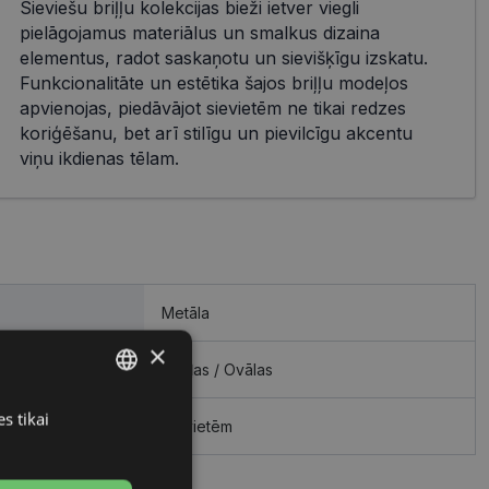
Sieviešu briļļu kolekcijas bieži ietver viegli
pielāgojamus materiālus un smalkus dizaina
elementus, radot saskaņotu un sievišķīgu izskatu.
Funkcionalitāte un estētika šajos briļļu modeļos
apvienojas, piedāvājot sievietēm ne tikai redzes
koriģēšanu, bet arī stilīgu un pievilcīgu akcentu
viņu ikdienas tēlam.
Metāla
×
Apaļas / Ovālas
s tikai
LATVIAN
Sievietēm
RUSSIAN