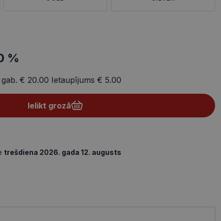
0 %
 gab.
€ 20.00
Ietaupījums
€ 5.00
Ielikt grozā
de
trešdiena 2026. gada 12. augusts