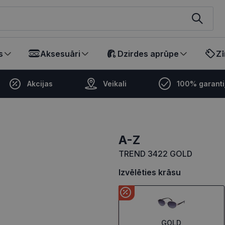
ikalā
s
Aksesuāri
Dzirdes aprūpe
Zī
Akcijas
Veikali
100% garanti
A-Z
TREND 3422 GOLD
Izvēlēties krāsu
GOLD