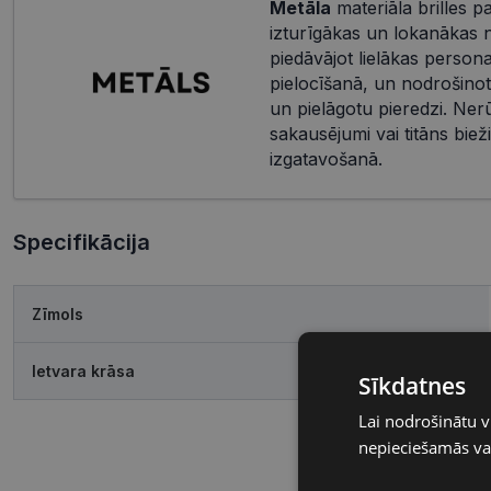
Metāla
materiāla brilles pa
izturīgākas un lokanākas ne
piedāvājot lielākas personal
pielocīšanā, un nodrošinot 
un pielāgotu pieredzi. Nerū
sakausējumi vai titāns bieži
izgatavošanā.
Specifikācija
Zīmols
Ietvara krāsa
Sīkdatnes
Lai nodrošinātu v
nepieciešamās vai