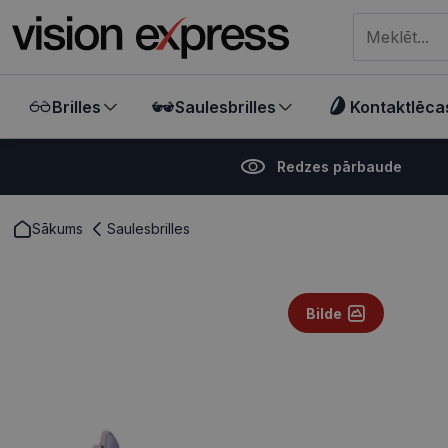
Meklēt visā ve
Brilles
Saulesbrilles
Kontaktlēca
Redzes pārbaude
Sākums
Saulesbrilles
Bilde