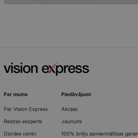
csrftoken
CookieScriptConse
Nosaukums
ttcsid_CQJIS6BC7
Nodr
Nosaukums
ttcsid
Jom
Nosaukums
SM
.c.cl
Par mums
Piedāvājumi
__kla_id
MUID
Micr
Cor
Par Vision Express
Akcijas
.clar
_clck
Redzes eksperts
Jaunumi
MUID
Micr
Cor
_ga_4GQS506X8M
.bin
Dzirdes centri
100% briļļu apmierinātības garant