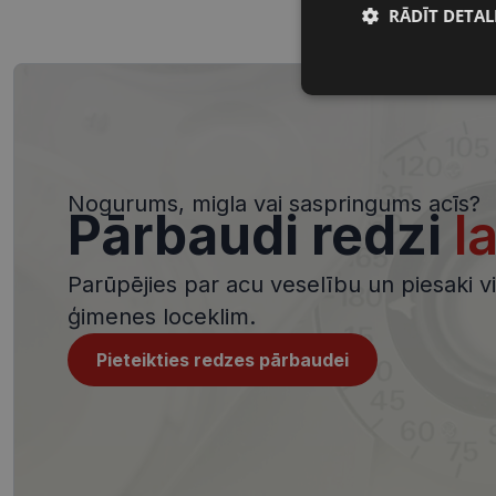
RĀDĪT DETAL
Nepieciešamā
sīkdatnes
Nogurums, migla vai saspringums acīs?
Pārbaudi redzi
l
Nepieciešamās sīk
Parūpējies par acu veselību un piesaki viz
Šīs sīkdatnes nepieci
ģimenes loceklim.
sīkdatnes identificē 
tīmekļa vietne nevarē
pakalpojumus. Šīs sīkd
Pieteikties redzes pārbaudei
gadus. Šīs noteikti n
Nosaukums
shipping_country
_tt_enable_cookie