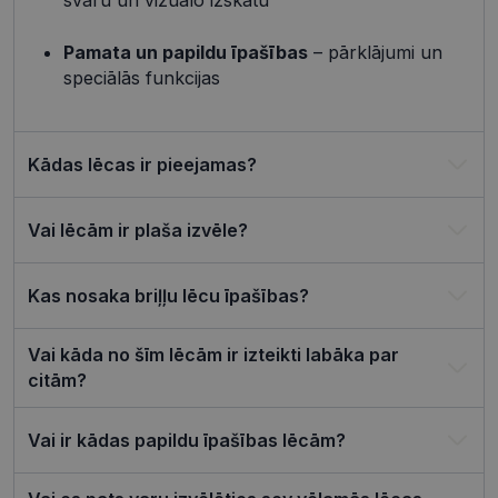
svaru un vizuālo izskatu
preference
attiecībā u
Google
sīkdatņu
izmantoša
Pamata un papildu īpašības
– pārklājumi un
Privacy Policy
tīmekļa vie
speciālās funkcijas
csrftoken
visionexpress.lv
11 mēneši
Šis sīkfails i
4 nedēļas
saistīts ar
Django tīm
izstrādes
platformu
Kādas lēcas ir pieejamas?
Python. Tas
paredzēts, l
palīdzētu
aizsargāt vi
Vai lēcām ir plaša izvēle?
pret noteik
veida
programma
uzbrukum
Kas nosaka briļļu lēcu īpašības?
tīmekļa
veidlapām.
CookieScriptConsent
11 mēneši
Šo sīkfailu
CookieScript
Vai kāda no šīm lēcām ir izteikti labāka par
3 nedēļas
izmanto Co
visionexpress.lv
Script.com
citām?
serviss, lai
atcerētos
apmeklētāj
Vai ir kādas papildu īpašības lēcām?
sīkfailu
piekrišanas
preferences
ir nepiecie