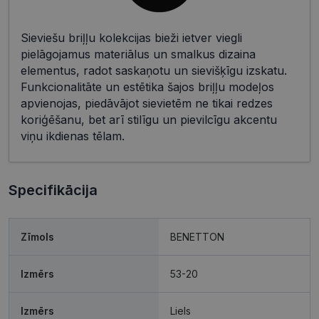
Sieviešu briļļu kolekcijas bieži ietver viegli
pielāgojamus materiālus un smalkus dizaina
elementus, radot saskaņotu un sievišķīgu izskatu.
Funkcionalitāte un estētika šajos briļļu modeļos
apvienojas, piedāvājot sievietēm ne tikai redzes
koriģēšanu, bet arī stilīgu un pievilcīgu akcentu
viņu ikdienas tēlam.
Specifikācija
Zīmols
BENETTON
Izmērs
53-20
Izmērs
Liels