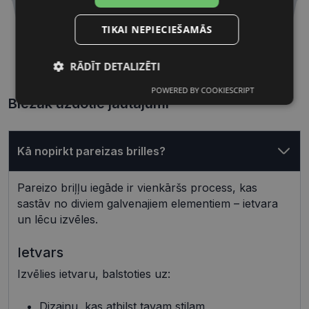
TIKAI NEPIECIEŠAMĀS
53 mm
20 mm
RĀDĪT DETALIZĒTI
Lēcas platums, mm
Deguna pārnese, mm
POWERED BY COOKIESCRIPT
Nepieciešamās
Statistikas
Biežāk uzdotie jautājumi
sīkdatnes
sīkdatnes
Kā nopirkt pareizas brilles?
Mārketinga
Funkcionālās
sīkdatnes
sīkdatnes
Pareizo briļļu iegāde ir vienkāršs process, kas
sastāv no diviem galvenajiem elementiem – ietvara
un lēcu izvēles.
Neklasificētās
Ietvars
Izvēlies ietvaru, balstoties uz:
Dizainu, kas atbilst tavam stilam