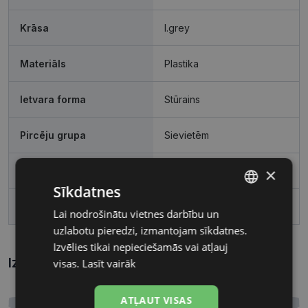
Krāsa
l.grey
Materiāls
Plastika
Ietvara forma
Stūrains
Pircēju grupa
Sievietēm
×
Lēcas platums, mm
53
Sīkdatnes
Deguna pārnese, mm
20
Lai nodrošinātu vietnes darbību un
LATVIAN
uzlabotu pieredzi, izmantojam sīkdatnes.
RUSSIAN
Izvēlies tikai nepieciešamās vai atļauj
Izmēri
visas.
Lasīt vairāk
Kā atrast briļļu un saulesbriļļu izmēru?
ATĻAUT VISAS