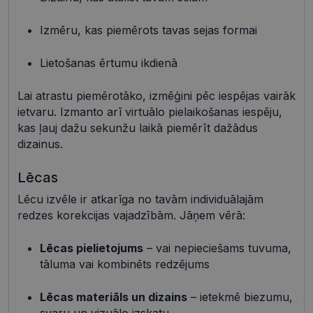
Nepieciešamās sīkdatnes
Statistikas sīkdatnes
Izmēru, kas piemērots tavas sejas formai
Mārketinga sīkdatnes
Funkcionālās sīkdatnes
Neklasificētās
Lietošanas ērtumu ikdienā
Šīs sīkdatnes nepieciešamas, lai Jūs varētu apmeklēt
un pārlūkot tīmekļa vietnes saturu un izmantot tās
Lai atrastu piemērotāko, izmēģini pēc iespējas vairāk
piedāvātās iespējas. Šīs sīkdatnes identificē Jūsu
ietvaru. Izmanto arī virtuālo pielaikošanas iespēju,
iekārtu, bet neizpauž Jūsu identitāti, kā arī tās nevāc
un neapkopo informāciju. Bez šīm sīkdatnēm
kas ļauj dažu sekunžu laikā piemērīt dažādus
tīmekļa vietne nevarēs pilnvērtīgi darboties,
dizainus.
piemēram, sniegt nepieciešamo informāciju vai
nodrošināt pieprasītos pakalpojumus. Šīs sīkdatnes
tiek glabātas Jūsu iekārtā līdz brīdim, kad sīkdatne
Lēcas
izpildījusi savu funkciju, bet ne ilgāk kā divus gadus.
Šīs noteikti nepieciešamās sīkdatnes izvietojas
Lēcu izvēle ir atkarīga no tavām individuālajām
automātiski.
redzes korekcijas vajadzībām. Jāņem vērā:
Nodrošinātājs /
Derīguma
Nosaukums
Apraksts
Joma
termiņš
Lēcas pielietojums
– vai nepieciešams tuvuma,
shipping_country
visionexpress.lv
1 gads
tāluma vai kombinēts redzējums
_tt_enable_cookie
.visionexpress.lv
2 mēneši
Šis sīkfails 
4 nedēļas
izmantots, 
atcerētos
Lēcas materiāls un dizains
– ietekmē biezumu,
lietotāja