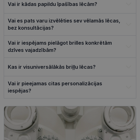
preferences
Vai ir kādas papildu īpašības lēcām?
ir nepiecie
lai Cookie-
Script.com
sīkfailu
Vai es pats varu izvēlēties sev vēlamās lēcas,
reklāmkaro
bez konsultācijas?
darbotos
pareizi.
Vai ir iespējams pielāgot brilles konkrētām
dzīves vajadzībām?
Kas ir visuniversālākās briļļu lēcas?
Nodrošinātājs /
Derīguma
Nosaukums
Joma
termiņš
ttcsid_CQJIS6BC77U08RGLT1MG
.visionexpress.lv
2 mēneši
Vai ir pieejamas citas personalizācijas
4 nedēļas
iespējas?
ttcsid
.visionexpress.lv
2 mēneši
4 nedēļas
Nodrošinātājs /
Derīguma
Nosaukums
Apraksts
Joma
termiņš
SM
.c.clarity.ms
Sesija
Šis ir Microsoft
MSN pirmās
puses sīkfails,
Nodrošinātājs /
Derīguma
kuru mēs
Nosaukums
Apraksts
Joma
termiņš
izmantojam, lai