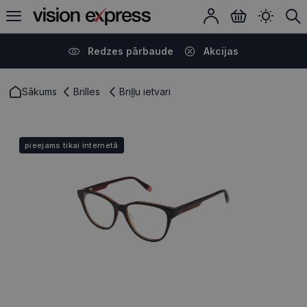
Redzes pārbaude
Akcijas
Sākums
Brilles
Briļļu ietvari
pieejams tikai internetā