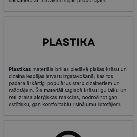
saskanētu ar mazākām sejas proporcijām.
Plastikas
materiāla brilles piedāvā plašas krāsu un
dizaina iespējas ietvaru izgatavošanā, kas tos
padara ārkārtīgi populārus starp dizaineriem un
ražotājiem. Šie materiāli saglabā krāsu ilgu laiku un
reti izraisa alerģiskas reakcijas, nodrošinot gan
estētisku, gan komfortablu risinājumu lietotājiem.