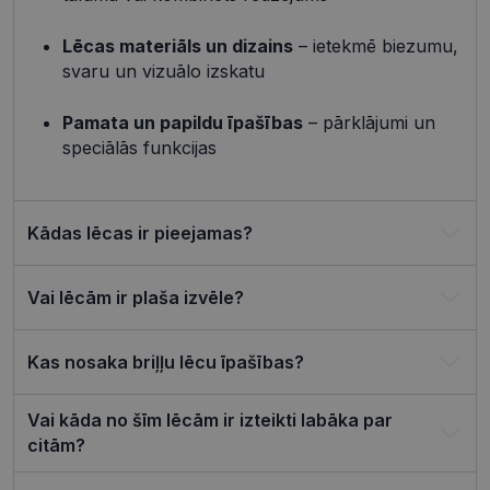
atcerētos
lietotāja
preference
Lēcas materiāls un dizains
– ietekmē biezumu,
attiecībā u
Google
sīkdatņu
svaru un vizuālo izskatu
izmantoša
Privacy Policy
tīmekļa vie
Pamata un papildu īpašības
– pārklājumi un
csrftoken
visionexpress.lv
11 mēneši
Šis sīkfails i
4 nedēļas
saistīts ar
speciālās funkcijas
Django tīm
izstrādes
platformu
Python. Tas
paredzēts, l
Kādas lēcas ir pieejamas?
palīdzētu
aizsargāt vi
pret noteik
veida
Vai lēcām ir plaša izvēle?
programma
uzbrukum
tīmekļa
veidlapām.
Kas nosaka briļļu lēcu īpašības?
CookieScriptConsent
11 mēneši
Šo sīkfailu
CookieScript
3 nedēļas
izmanto Co
visionexpress.lv
Script.com
Vai kāda no šīm lēcām ir izteikti labāka par
serviss, lai
atcerētos
citām?
apmeklētāj
sīkfailu
piekrišanas