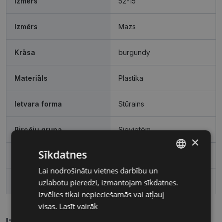
Izmērs
52-15
Izmērs
Mazs
Krāsa
burgundy
Materiāls
Plastika
Ietvara forma
Stūrains
Pircēju grupa
Sievietēm
×
Sīkdatnes
Lēcas platums, mm
52
Lai nodrošinātu vietnes darbību un
LATVIAN
Deguna pārnese, mm
15
uzlabotu pieredzi, izmantojam sīkdatnes.
RUSSIAN
Izvēlies tikai nepieciešamās vai atļauj
visas.
Lasīt vairāk
Izmēri