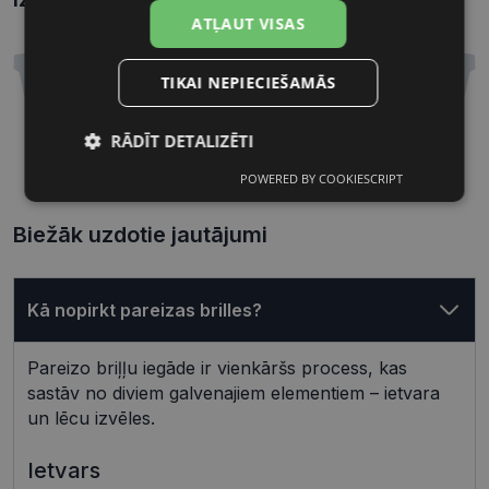
Kā atrast briļļu un saulesbriļļu izmēru?
ATĻAUT VISAS
TIKAI NEPIECIEŠAMĀS
RĀDĪT DETALIZĒTI
52 mm
15 mm
Lēcas platums, mm
Deguna pārnese, mm
POWERED BY COOKIESCRIPT
Nepieciešamās
Statistikas
sīkdatnes
sīkdatnes
Biežāk uzdotie jautājumi
Mārketinga
Funkcionālās
sīkdatnes
sīkdatnes
Kā nopirkt pareizas brilles?
Pareizo briļļu iegāde ir vienkāršs process, kas
sastāv no diviem galvenajiem elementiem – ietvara
Neklasificētās
un lēcu izvēles.
Ietvars