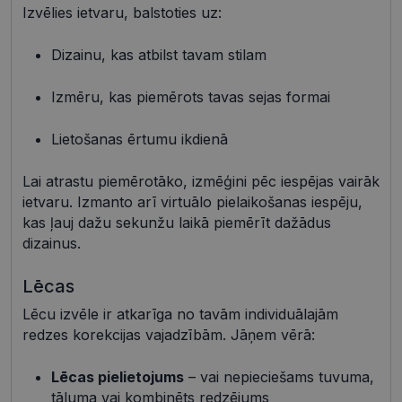
Izvēlies ietvaru, balstoties uz:
Nepieciešamās sīkdatnes
Statistikas sīkdatnes
Dizainu, kas atbilst tavam stilam
Mārketinga sīkdatnes
Funkcionālās sīkdatnes
Izmēru, kas piemērots tavas sejas formai
Neklasificētās
Šīs sīkdatnes nepieciešamas, lai Jūs varētu apmeklēt
Lietošanas ērtumu ikdienā
un pārlūkot tīmekļa vietnes saturu un izmantot tās
piedāvātās iespējas. Šīs sīkdatnes identificē Jūsu
iekārtu, bet neizpauž Jūsu identitāti, kā arī tās nevāc
Lai atrastu piemērotāko, izmēģini pēc iespējas vairāk
un neapkopo informāciju. Bez šīm sīkdatnēm
ietvaru. Izmanto arī virtuālo pielaikošanas iespēju,
tīmekļa vietne nevarēs pilnvērtīgi darboties,
piemēram, sniegt nepieciešamo informāciju vai
kas ļauj dažu sekunžu laikā piemērīt dažādus
nodrošināt pieprasītos pakalpojumus. Šīs sīkdatnes
dizainus.
tiek glabātas Jūsu iekārtā līdz brīdim, kad sīkdatne
izpildījusi savu funkciju, bet ne ilgāk kā divus gadus.
Šīs noteikti nepieciešamās sīkdatnes izvietojas
Lēcas
automātiski.
Lēcu izvēle ir atkarīga no tavām individuālajām
Nodrošinātājs /
Derīguma
Nosaukums
Apraksts
Joma
termiņš
redzes korekcijas vajadzībām. Jāņem vērā:
shipping_country
visionexpress.lv
1 gads
Lēcas pielietojums
– vai nepieciešams tuvuma,
_tt_enable_cookie
.visionexpress.lv
2 mēneši
Šis sīkfails 
4 nedēļas
izmantots, 
tāluma vai kombinēts redzējums