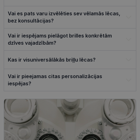
ir nepiecie
lai Cookie-
Script.com
Vai es pats varu izvēlēties sev vēlamās lēcas,
sīkfailu
bez konsultācijas?
reklāmkaro
darbotos
pareizi.
Vai ir iespējams pielāgot brilles konkrētām
dzīves vajadzībām?
Kas ir visuniversālākās briļļu lēcas?
Nodrošinātājs /
Derīguma
Nosaukums
Joma
termiņš
Vai ir pieejamas citas personalizācijas
ttcsid_CQJIS6BC77U08RGLT1MG
.visionexpress.lv
2 mēneši
4 nedēļas
iespējas?
ttcsid
.visionexpress.lv
2 mēneši
4 nedēļas
Nodrošinātājs /
Derīguma
Nosaukums
Apraksts
Joma
termiņš
SM
.c.clarity.ms
Sesija
Šis ir Microsoft
MSN pirmās
puses sīkfails,
Nodrošinātājs /
Derīguma
kuru mēs
Nosaukums
Apraksts
Joma
termiņš
izmantojam, lai
novērtētu vietnes