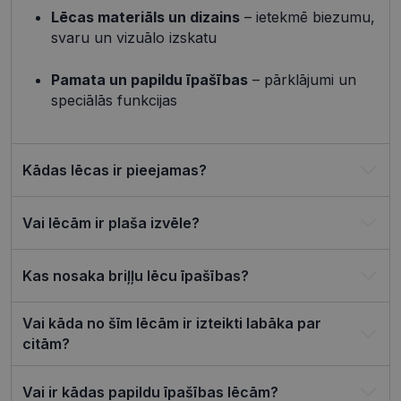
lietotāja
Lēcas materiāls un dizains
– ietekmē biezumu,
preference
attiecībā u
svaru un vizuālo izskatu
Google
sīkdatņu
izmantoša
Privacy Policy
tīmekļa vie
Pamata un papildu īpašības
– pārklājumi un
csrftoken
visionexpress.lv
11 mēneši
Šis sīkfails i
speciālās funkcijas
4 nedēļas
saistīts ar
Django tīm
izstrādes
platformu
Python. Tas
Kādas lēcas ir pieejamas?
paredzēts, l
palīdzētu
aizsargāt vi
pret noteik
Vai lēcām ir plaša izvēle?
veida
programma
uzbrukum
tīmekļa
veidlapām.
Kas nosaka briļļu lēcu īpašības?
CookieScriptConsent
11 mēneši
Šo sīkfailu
CookieScript
3 nedēļas
izmanto Co
visionexpress.lv
Vai kāda no šīm lēcām ir izteikti labāka par
Script.com
serviss, lai
citām?
atcerētos
apmeklētāj
sīkfailu
piekrišanas
Vai ir kādas papildu īpašības lēcām?
preferences