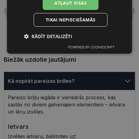
ATĻAUT VISAS
TIKAI NEPIECIEŠAMĀS
RĀDĪT DETALIZĒTI
51 mm
20 mm
Lēcas platums, mm
Deguna pārnese, mm
POWERED BY COOKIESCRIPT
Nepieciešamās
Statistikas
sīkdatnes
sīkdatnes
Biežāk uzdotie jautājumi
Mārketinga
Funkcionālās
Kā nopirkt pareizas brilles?
sīkdatnes
sīkdatnes
Pareizo briļļu iegāde ir vienkāršs process, kas
sastāv no diviem galvenajiem elementiem – ietvara
Neklasificētās
un lēcu izvēles.
Ietvars
Izvēlies ietvaru, balstoties uz: