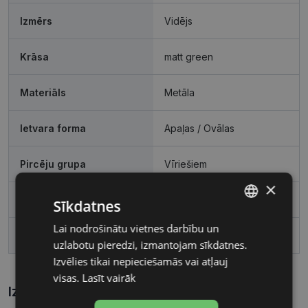
Izmērs
Vidējs
Krāsa
matt green
Materiāls
Metāla
Ietvara forma
Apaļas / Ovālas
Pircēju grupa
Vīriešiem
×
Lēcas platums, mm
51
Sīkdatnes
Lai nodrošinātu vietnes darbību un
LATVIAN
Deguna pārnese, mm
20
uzlabotu pieredzi, izmantojam sīkdatnes.
RUSSIAN
Izvēlies tikai nepieciešamās vai atļauj
visas.
Lasīt vairāk
Izmēri
Kā atrast briļļu un saulesbriļļu izmēru?