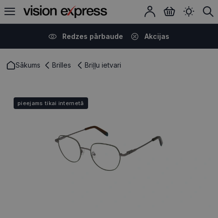
Redzes pārbaude
Akcijas
Sākums
Brilles
Briļļu ietvari
pieejams tikai internetā