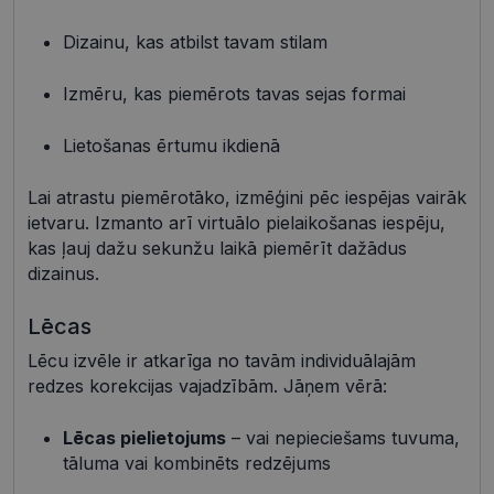
Dizainu, kas atbilst tavam stilam
Nepieciešamās sīkdatnes
Statistikas sīkdatnes
Mārketinga sīkdatnes
Funkcionālās sīkdatnes
Izmēru, kas piemērots tavas sejas formai
Neklasificētās
Lietošanas ērtumu ikdienā
Šīs sīkdatnes nepieciešamas, lai Jūs varētu apmeklēt
un pārlūkot tīmekļa vietnes saturu un izmantot tās
piedāvātās iespējas. Šīs sīkdatnes identificē Jūsu
Lai atrastu piemērotāko, izmēģini pēc iespējas vairāk
iekārtu, bet neizpauž Jūsu identitāti, kā arī tās nevāc
un neapkopo informāciju. Bez šīm sīkdatnēm
ietvaru. Izmanto arī virtuālo pielaikošanas iespēju,
tīmekļa vietne nevarēs pilnvērtīgi darboties,
kas ļauj dažu sekunžu laikā piemērīt dažādus
piemēram, sniegt nepieciešamo informāciju vai
nodrošināt pieprasītos pakalpojumus. Šīs sīkdatnes
dizainus.
tiek glabātas Jūsu iekārtā līdz brīdim, kad sīkdatne
izpildījusi savu funkciju, bet ne ilgāk kā divus gadus.
Lēcas
Šīs noteikti nepieciešamās sīkdatnes izvietojas
automātiski.
Lēcu izvēle ir atkarīga no tavām individuālajām
Nodrošinātājs /
Derīguma
Nosaukums
Apraksts
redzes korekcijas vajadzībām. Jāņem vērā:
Joma
termiņš
shipping_country
visionexpress.lv
1 gads
Lēcas pielietojums
– vai nepieciešams tuvuma,
_tt_enable_cookie
.visionexpress.lv
2 mēneši
Šis sīkfails 
tāluma vai kombinēts redzējums
4 nedēļas
izmantots, 
atcerētos