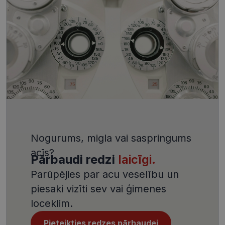
kuru mēs
Nosaukums
Apraksts
Joma
termiņš
izmantojam, lai
novērtētu vietnes
__kla_id
1 gads 1
Izseko, kad kā
Klaviyo Inc.
izmantošanu
mēnesis
noklikšķina uz
visionexpress.lv
iekšējai analīzei.
jūsu vietnes,
izmantojot
MUID
1 gads 3
Šis sīkfails tiek
Microsoft
Klaviyo e-past
nedēļas
plaši izmantots
Corporation
manā Microsoft
.clarity.ms
_clck
.visionexpress.lv
1 gads
Šis sīkfails tiek
kā unikāls
izmantots, lai
lietotāja
izsekotu
identifikators. To
lietotāju
var iestatīt ar
mijiedarbību 
iegultiem
iesaistīšanos
Microsoft
tīmekļa vietnē
skriptiem. Tiek
lai uzlabotu
uzskatīts, ka
lietotāju
sinhronizācija
pieredzi un
notiek daudzos
tīmekļa vietne
Nogurums, migla vai saspringums
dažādos
funkcionalitāti
Microsoft
acīs?
domēnos, ļaujot
Pārbaudi redzi
laicīgi.
_ga_4GQS506X8M
.visionexpress.lv
1 gads 1
Google
lietotājiem
mēnesis
Analytics
izsekot.
izmanto šo
Parūpējies par acu veselību un
sīkfailu, lai
MUID
1 gads
Šis sīkfails tiek
Microsoft
saglabātu
plaši izmantots
piesaki vizīti sev vai ģimenes
Corporation
sesijas stāvokli
manā Microsoft
.bing.com
kā unikāls
loceklim.
_ga
1 gads 1
Šis sīkfailu
Google LLC
lietotāja
mēnesis
nosaukums ir
.visionexpress.lv
identifikators. To
saistīts ar
var iestatīt ar
Pieteikties redzes pārbaudei