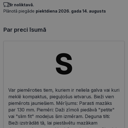
Ir noliktavā.
Plānotā piegāde
piektdiena 2026. gada 14. augusts
Par preci īsumā
Var piemēroties tiem, kuriem ir neliela galva vai kuri
meklē kompaktus, pieguļošus ietvarus. Bieži vien
piemērots jauniešiem. Mērījums: Parasti mazāks
par 130 mm. Piemēri: Daži zīmoli piedāvā "petite"
vai "slim fit" modeļus šim izmēram. Deguna tilti:
Bieži izstrādāti tā, lai piestāvētu mazākam