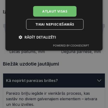
ATĻAUT VISAS
Izmēri
Kā atrast briļļu un saulesbriļļu izmēru?
TIKAI NEPIECIEŠAMĀS
RĀDĪT DETALIZĒTI
POWERED BY COOKIESCRIPT
52 mm
17 mm
Nepieciešamās
Statistikas
sīkdatnes
sīkdatnes
Lēcas platums, mm
Deguna pārnese, mm
Biežāk uzdotie jautājumi
Mārketinga
Funkcionālās
sīkdatnes
sīkdatnes
Kā nopirkt pareizas brilles?
Neklasificētās
Pareizo briļļu iegāde ir vienkāršs process, kas
sastāv no diviem galvenajiem elementiem – ietvara
un lēcu izvēles.