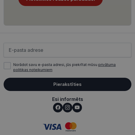
Google
iegultiem
Universal
Microsoft
Analytics - tas 
skriptiem. Tiek
nozīmīgs
uzskatīts, ka
Google biežāk
sinhronizācija
izmantotā
notiek daudzos
analīzes
dažādos
pakalpojuma
Microsoft
atjauninājums
domēnos, ļaujot
Šis sīkfails tiek
lietotājiem
izmantots, lai
izsekot.
Lūdzu ievadiet e-pasta adresi
atšķirtu
unikālos
MR
1 nedēļa
Šis ir Microsoft
Microsoft
lietotājus, kā
MSN pirmās
Corporation
klienta
puses sīkfails,
.c.bing.com
identifikatoru
Norādot savu e-pasta adresi, jūs piekrītat mūsu
privātuma
kuru mēs
piešķirot nejau
politikas noteikumiem
izmantojam, lai
ģenerētu skaitl
novērtētu vietnes
Tas ir iekļauts
izmantošanu
katrā vietnes
iekšējai analīzei.
Pierakstīties
pieprasījumā 
tiek izmantots
MR
1 nedēļa
Šis ir Microsoft
Microsoft
lai aprēķinātu
MSN pirmās
Corporation
apmeklētāju,
Esi informēts
puses sīkfails,
.c.clarity.ms
sesiju un
kuru mēs
kampaņu datu
izmantojam, lai
vietņu analīze
novērtētu vietnes
pārskatos.
izmantošanu
iekšējai analīzei.
_clsk
1 diena
Šis sīkfails ir
Microsoft
saistīts ar
.visionexpress.lv
test_cookie
15
Šo sīkfailu ir
Google LLC
Microsoft Clari
minūtes
iestatījis
.doubleclick.net