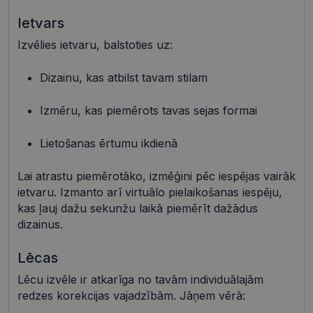
Ietvars
Izvēlies ietvaru, balstoties uz:
Nepieciešamās sīkdatnes
Statistikas sīkdatnes
Mārketinga sīkdatnes
Funkcionālās sīkdatnes
Dizainu, kas atbilst tavam stilam
Neklasificētās
Izmēru, kas piemērots tavas sejas formai
Šīs sīkdatnes nepieciešamas, lai Jūs varētu apmeklēt
un pārlūkot tīmekļa vietnes saturu un izmantot tās
piedāvātās iespējas. Šīs sīkdatnes identificē Jūsu
Lietošanas ērtumu ikdienā
iekārtu, bet neizpauž Jūsu identitāti, kā arī tās nevāc
un neapkopo informāciju. Bez šīm sīkdatnēm
Lai atrastu piemērotāko, izmēģini pēc iespējas vairāk
tīmekļa vietne nevarēs pilnvērtīgi darboties,
piemēram, sniegt nepieciešamo informāciju vai
ietvaru. Izmanto arī virtuālo pielaikošanas iespēju,
nodrošināt pieprasītos pakalpojumus. Šīs sīkdatnes
kas ļauj dažu sekunžu laikā piemērīt dažādus
tiek glabātas Jūsu iekārtā līdz brīdim, kad sīkdatne
izpildījusi savu funkciju, bet ne ilgāk kā divus gadus.
dizainus.
Šīs noteikti nepieciešamās sīkdatnes izvietojas
automātiski.
Lēcas
Nodrošinātājs /
Derīguma
Nosaukums
Apraksts
Joma
termiņš
Lēcu izvēle ir atkarīga no tavām individuālajām
redzes korekcijas vajadzībām. Jāņem vērā:
shipping_country
visionexpress.lv
1 gads