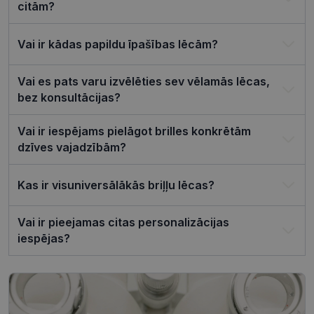
sīkfailu
citām?
piekrišanas
preferences
ir nepiecie
lai Cookie-
Vai ir kādas papildu īpašības lēcām?
Script.com
sīkfailu
reklāmkaro
Vai es pats varu izvēlēties sev vēlamās lēcas,
darbotos
pareizi.
bez konsultācijas?
Vai ir iespējams pielāgot brilles konkrētām
dzīves vajadzībām?
Nodrošinātājs /
Derīguma
Nosaukums
Joma
termiņš
Kas ir visuniversālākās briļļu lēcas?
ttcsid_CQJIS6BC77U08RGLT1MG
.visionexpress.lv
2 mēneši
4 nedēļas
Vai ir pieejamas citas personalizācijas
ttcsid
.visionexpress.lv
2 mēneši
iespējas?
4 nedēļas
Nodrošinātājs /
Derīguma
Nosaukums
Apraksts
Joma
termiņš
SM
.c.clarity.ms
Sesija
Šis ir Microsoft
MSN pirmās
puses sīkfails,
Nodrošinātājs /
Derīguma