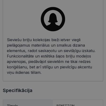
Sieviešu briļļu kolekcijas bieži ietver viegli
pielāgojamus materiālus un smalkus dizaina
elementus, radot saskaņotu un sievišķīgu izskatu.
Funkcionalitāte un estētika šajos briļļu modeļos
apvienojas, piedāvājot sievietēm ne tikai redzes
koriģēšanu, bet arī stilīgu un pievilcīgu akcentu
viņu ikdienas tēlam.
Specifikācija
Zīmols
BENETTON