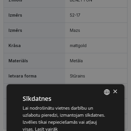
Izmērs
52-17
Izmērs
Mazs
Krāsa
mattgold
Materiāls
Metāla
Ietvara forma
Stūrains
×
Pircēju grupa
Sievietēm
Sīkdatnes
Lēcas platums, mm
52
Lai nodrošinātu vietnes darbību un
LATVIAN
uzlabotu pieredzi, izmantojam sīkdatnes.
RUSSIAN
Izvēlies tikai nepieciešamās vai atļauj
Deguna pārnese, mm
17
visas.
Lasīt vairāk