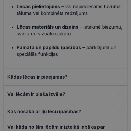
_tt_enable_cookie
.visionexpress.lv
2 mēneši
Šis sīkfails 
4 nedēļas
izmantots, 
Lēcas pielietojums
– vai nepieciešams tuvuma,
atcerētos
tāluma vai kombinēts redzējums
lietotāja
preference
attiecībā u
Google
sīkdatņu
Lēcas materiāls un dizains
– ietekmē biezumu,
izmantoša
Privacy Policy
svaru un vizuālo izskatu
tīmekļa vie
csrftoken
visionexpress.lv
11 mēneši
Šis sīkfails i
4 nedēļas
saistīts ar
Pamata un papildu īpašības
– pārklājumi un
Django tīm
speciālās funkcijas
izstrādes
platformu
Python. Tas
paredzēts, l
palīdzētu
aizsargāt vi
Kādas lēcas ir pieejamas?
pret noteik
veida
programma
uzbrukum
Vai lēcām ir plaša izvēle?
tīmekļa
veidlapām.
CookieScriptConsent
11 mēneši
Šo sīkfailu
CookieScript
Kas nosaka briļļu lēcu īpašības?
3 nedēļas
izmanto Co
visionexpress.lv
Script.com
serviss, lai
atcerētos
Vai kāda no šīm lēcām ir izteikti labāka par
apmeklētāj