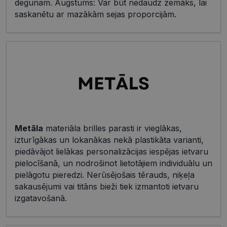
degunam. Augstums: Var būt nedaudz zemāks, lai
saskanētu ar mazākām sejas proporcijām.
Metāla
materiāla brilles parasti ir vieglākas,
izturīgākas un lokanākas nekā plastikāta varianti,
piedāvājot lielākas personalizācijas iespējas ietvaru
pielocīšanā, un nodrošinot lietotājiem individuālu un
pielāgotu pieredzi. Nerūsējošais tērauds, niķeļa
sakausējumi vai titāns bieži tiek izmantoti ietvaru
izgatavošanā.