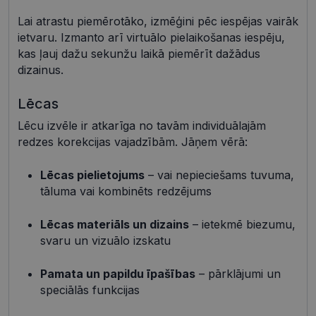
Neklasificētās
Lai atrastu piemērotāko, izmēģini pēc iespējas vairāk
ietvaru. Izmanto arī virtuālo pielaikošanas iespēju,
Šīs sīkdatnes nepieciešamas, lai Jūs varētu apmeklēt
kas ļauj dažu sekunžu laikā piemērīt dažādus
un pārlūkot tīmekļa vietnes saturu un izmantot tās
piedāvātās iespējas. Šīs sīkdatnes identificē Jūsu
dizainus.
iekārtu, bet neizpauž Jūsu identitāti, kā arī tās nevāc
un neapkopo informāciju. Bez šīm sīkdatnēm
tīmekļa vietne nevarēs pilnvērtīgi darboties,
Lēcas
piemēram, sniegt nepieciešamo informāciju vai
nodrošināt pieprasītos pakalpojumus. Šīs sīkdatnes
Lēcu izvēle ir atkarīga no tavām individuālajām
tiek glabātas Jūsu iekārtā līdz brīdim, kad sīkdatne
redzes korekcijas vajadzībām. Jāņem vērā:
izpildījusi savu funkciju, bet ne ilgāk kā divus gadus.
Šīs noteikti nepieciešamās sīkdatnes izvietojas
automātiski.
Lēcas pielietojums
– vai nepieciešams tuvuma,
Nodrošinātājs /
Derīguma
tāluma vai kombinēts redzējums
Nosaukums
Apraksts
Joma
termiņš
shipping_country
visionexpress.lv
1 gads
Lēcas materiāls un dizains
– ietekmē biezumu,
svaru un vizuālo izskatu
_tt_enable_cookie
.visionexpress.lv
2 mēneši
Šis sīkfails 
4 nedēļas
izmantots, 
atcerētos
lietotāja
Pamata un papildu īpašības
– pārklājumi un
preference
speciālās funkcijas
attiecībā u
Google
sīkdatņu
izmantoša
Privacy Policy