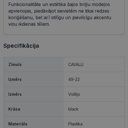
Funkcionalitāte un estētika šajos briļļu modeļos
apvienojas, piedāvājot sievietēm ne tikai redzes
koriģēšanu, bet arī stilīgu un pievilcīgu akcentu
viņu ikdienas tēlam.
Specifikācija
Zīmols
CAVALLI
Izmērs
49-22
Izmērs
Vidējs
Krāsa
black
Materiāls
Plastika