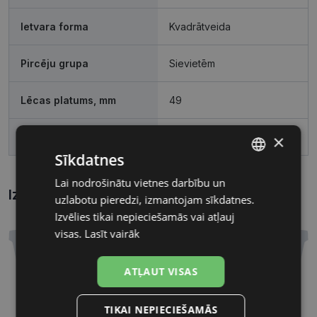
Ietvara forma
Kvadrātveida
Pircēju grupa
Sievietēm
Lēcas platums, mm
49
×
Deguna pārnese, mm
22
Sīkdatnes
Lai nodrošinātu vietnes darbību un
LATVIAN
Izmēri
Kā atrast briļļu un saulesbriļļu izmēru?
uzlabotu pieredzi, izmantojam sīkdatnes.
RUSSIAN
Izvēlies tikai nepieciešamās vai atļauj
visas.
Lasīt vairāk
ATĻAUT VISAS
49 mm
22 mm
TIKAI NEPIECIEŠAMĀS
Lēcas platums, mm
Deguna pārnese, mm