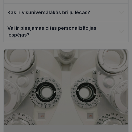
darbotos
pareizi.
Kas ir visuniversālākās briļļu lēcas?
Vai ir pieejamas citas personalizācijas
iespējas?
Nodrošinātājs /
Derīguma
Nosaukums
Joma
termiņš
ttcsid_CQJIS6BC77U08RGLT1MG
.visionexpress.lv
2 mēneši
4 nedēļas
ttcsid
.visionexpress.lv
2 mēneši
4 nedēļas
Nodrošinātājs /
Derīguma
Nosaukums
Apraksts
Joma
termiņš
SM
.c.clarity.ms
Sesija
Šis ir Microsoft
MSN pirmās
puses sīkfails,
Nodrošinātājs /
Derīguma
kuru mēs
Nosaukums
Apraksts
Joma
termiņš
izmantojam, lai
novērtētu vietnes
__kla_id
1 gads 1
Izseko, kad kā
Klaviyo Inc.
izmantošanu
mēnesis
noklikšķina uz
visionexpress.lv
iekšējai analīzei.
jūsu vietnes,
izmantojot
MUID
1 gads 3
Šis sīkfails tiek
Microsoft
Klaviyo e-past
nedēļas
plaši izmantots
Corporation