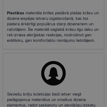
Plastikas
materiāla brilles piedāvā plašas krāsu un
dizaina iespējas ietvaru izgatavošanā, kas tos
padara ārkārtīgi populārus starp dizaineriem un
ražotājiem. Šie materiāli saglabā krāsu ilgu laiku un
reti izraisa alerģiskas reakcijas, nodrošinot gan
estētisku, gan komfortablu risinājumu lietotājiem.
Sieviešu briļļu kolekcijas bieži ietver viegli
pielāgojamus materiālus un smalkus dizaina
elementus, radot saskaņotu un sievišķīgu izskatu.