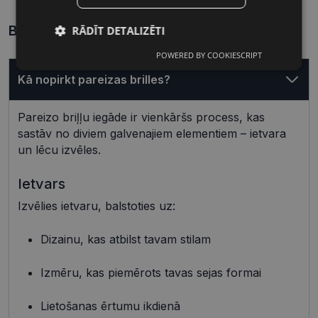
Biežāk uzdotie jautājumi
RĀDĪT DETALIZĒTI
POWERED BY COOKIESCRIPT
Nepieciešamās
Statistikas
sīkdatnes
sīkdatnes
Kā nopirkt pareizas brilles?
Pareizo briļļu iegāde ir vienkāršs process, kas
Mārketinga
Funkcionālās
sastāv no diviem galvenajiem elementiem – ietvara
sīkdatnes
sīkdatnes
un lēcu izvēles.
Ietvars
Neklasificētās
Izvēlies ietvaru, balstoties uz:
Dizainu, kas atbilst tavam stilam
Izmēru, kas piemērots tavas sejas formai
Nepieciešamās sīkdatnes
Statistikas sīkdatnes
Lietošanas ērtumu ikdienā
Mārketinga sīkdatnes
Funkcionālās sīkdatnes