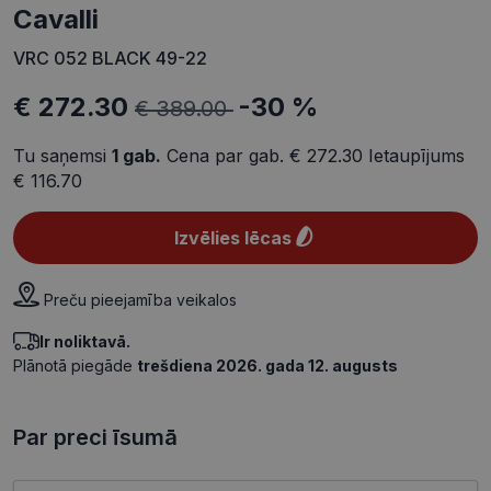
cavalli
VRC 052 BLACK 49-22
€ 272.30
-30 %
€ 389.00
Tu saņemsi
1
gab.
Cena par gab.
€ 272.30
Ietaupījums
€ 116.70
Izvēlies lēcas
Preču pieejamība veikalos
Ir noliktavā.
Plānotā piegāde
trešdiena 2026. gada 12. augusts
Par preci īsumā