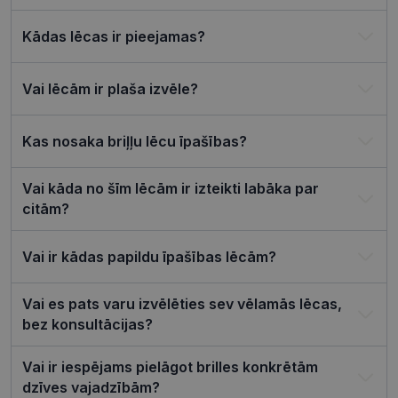
tīmekļa vie
csrftoken
visionexpress.lv
11 mēneši
Šis sīkfails i
Kādas lēcas ir pieejamas?
4 nedēļas
saistīts ar
Django tīm
izstrādes
platformu
Vai lēcām ir plaša izvēle?
Python. Tas
paredzēts, l
palīdzētu
aizsargāt vi
Kas nosaka briļļu lēcu īpašības?
pret noteik
veida
programma
uzbrukum
Vai kāda no šīm lēcām ir izteikti labāka par
tīmekļa
veidlapām.
citām?
CookieScriptConsent
11 mēneši
Šo sīkfailu
CookieScript
3 nedēļas
izmanto Co
visionexpress.lv
Script.com
Vai ir kādas papildu īpašības lēcām?
serviss, lai
atcerētos
apmeklētāj
Vai es pats varu izvēlēties sev vēlamās lēcas,
sīkfailu
piekrišanas
bez konsultācijas?
preferences
ir nepiecie
lai Cookie-
Vai ir iespējams pielāgot brilles konkrētām
Script.com
sīkfailu
dzīves vajadzībām?
reklāmkaro