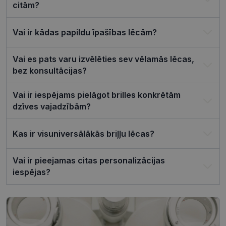
sīkfailu
citām?
piekrišanas
preferences
ir nepiecie
lai Cookie-
Vai ir kādas papildu īpašības lēcām?
Script.com
sīkfailu
reklāmkaro
Vai es pats varu izvēlēties sev vēlamās lēcas,
darbotos
pareizi.
bez konsultācijas?
Vai ir iespējams pielāgot brilles konkrētām
dzīves vajadzībām?
Nodrošinātājs /
Derīguma
Nosaukums
Joma
termiņš
Kas ir visuniversālākās briļļu lēcas?
ttcsid_CQJIS6BC77U08RGLT1MG
.visionexpress.lv
2 mēneši
4 nedēļas
Vai ir pieejamas citas personalizācijas
ttcsid
.visionexpress.lv
2 mēneši
iespējas?
4 nedēļas
Nodrošinātājs /
Derīguma
Nosaukums
Apraksts
Joma
termiņš
SM
.c.clarity.ms
Sesija
Šis ir Microsoft
MSN pirmās
puses sīkfails,
Nodrošinātājs /
Derīguma