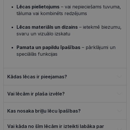
_tt_enable_cookie
.visionexpress.lv
2 mēneši
Šis sīkfails 
4 nedēļas
izmantots, 
Lēcas pielietojums
– vai nepieciešams tuvuma,
atcerētos
tāluma vai kombinēts redzējums
lietotāja
preference
attiecībā u
Google
sīkdatņu
Lēcas materiāls un dizains
– ietekmē biezumu,
izmantoša
Privacy Policy
svaru un vizuālo izskatu
tīmekļa vie
csrftoken
visionexpress.lv
11 mēneši
Šis sīkfails i
4 nedēļas
saistīts ar
Pamata un papildu īpašības
– pārklājumi un
Django tīm
speciālās funkcijas
izstrādes
platformu
Python. Tas
paredzēts, l
palīdzētu
aizsargāt vi
Kādas lēcas ir pieejamas?
pret noteik
veida
programma
uzbrukum
Vai lēcām ir plaša izvēle?
tīmekļa
veidlapām.
CookieScriptConsent
11 mēneši
Šo sīkfailu
CookieScript
Kas nosaka briļļu lēcu īpašības?
3 nedēļas
izmanto Co
visionexpress.lv
Script.com
serviss, lai
atcerētos
Vai kāda no šīm lēcām ir izteikti labāka par
apmeklētāj