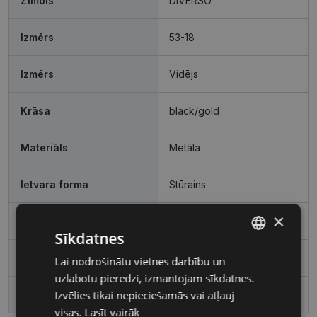
Zīmols
DIVERSO
Izmērs
53-18
Izmērs
Vidējs
Krāsa
black/gold
Materiāls
Metāla
Ietvara forma
Stūrains
×
Pircēju grupa
Sievietēm
Sīkdatnes
Lēcas platums, mm
53
Lai nodrošinātu vietnes darbību un
LATVIAN
uzlabotu pieredzi, izmantojam sīkdatnes.
RUSSIAN
Izvēlies tikai nepieciešamās vai atļauj
Deguna pārnese, mm
18
visas.
Lasīt vairāk