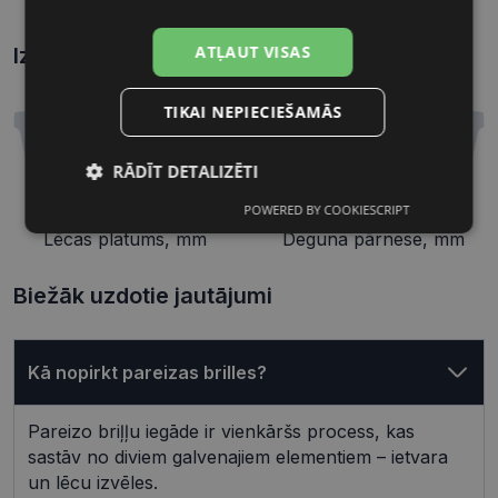
ATĻAUT VISAS
Izmēri
Kā atrast briļļu un saulesbriļļu izmēru?
TIKAI NEPIECIEŠAMĀS
RĀDĪT DETALIZĒTI
POWERED BY COOKIESCRIPT
53 mm
18 mm
Nepieciešamās
Statistikas
sīkdatnes
sīkdatnes
Lēcas platums, mm
Deguna pārnese, mm
Biežāk uzdotie jautājumi
Mārketinga
Funkcionālās
sīkdatnes
sīkdatnes
Kā nopirkt pareizas brilles?
Neklasificētās
Pareizo briļļu iegāde ir vienkāršs process, kas
sastāv no diviem galvenajiem elementiem – ietvara
un lēcu izvēles.