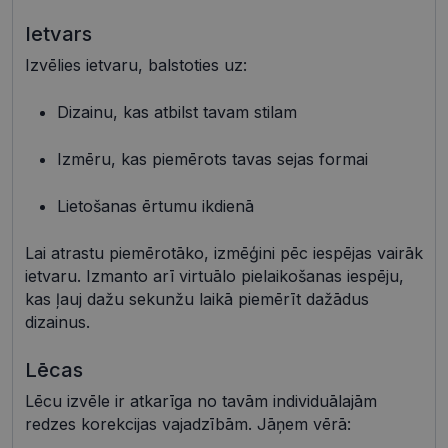
Ietvars
Izvēlies ietvaru, balstoties uz:
Nepieciešamās sīkdatnes
Statistikas sīkdatnes
Mārketinga sīkdatnes
Funkcionālās sīkdatnes
Dizainu, kas atbilst tavam stilam
Neklasificētās
Izmēru, kas piemērots tavas sejas formai
Šīs sīkdatnes nepieciešamas, lai Jūs varētu apmeklēt
un pārlūkot tīmekļa vietnes saturu un izmantot tās
piedāvātās iespējas. Šīs sīkdatnes identificē Jūsu
Lietošanas ērtumu ikdienā
iekārtu, bet neizpauž Jūsu identitāti, kā arī tās nevāc
un neapkopo informāciju. Bez šīm sīkdatnēm
tīmekļa vietne nevarēs pilnvērtīgi darboties,
Lai atrastu piemērotāko, izmēģini pēc iespējas vairāk
piemēram, sniegt nepieciešamo informāciju vai
ietvaru. Izmanto arī virtuālo pielaikošanas iespēju,
nodrošināt pieprasītos pakalpojumus. Šīs sīkdatnes
kas ļauj dažu sekunžu laikā piemērīt dažādus
tiek glabātas Jūsu iekārtā līdz brīdim, kad sīkdatne
izpildījusi savu funkciju, bet ne ilgāk kā divus gadus.
dizainus.
Šīs noteikti nepieciešamās sīkdatnes izvietojas
automātiski.
Lēcas
Nodrošinātājs /
Derīguma
Nosaukums
Apraksts
Joma
termiņš
Lēcu izvēle ir atkarīga no tavām individuālajām
shipping_country
visionexpress.lv
1 gads
redzes korekcijas vajadzībām. Jāņem vērā: