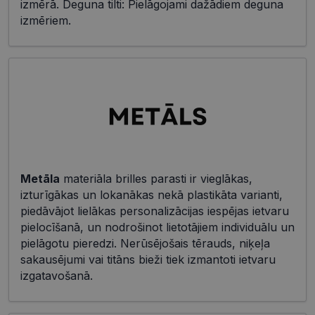
izmērā. Deguna tilti: Pielāgojami dažādiem deguna
izmēriem.
Metāla
materiāla brilles parasti ir vieglākas,
izturīgākas un lokanākas nekā plastikāta varianti,
piedāvājot lielākas personalizācijas iespējas ietvaru
pielocīšanā, un nodrošinot lietotājiem individuālu un
pielāgotu pieredzi. Nerūsējošais tērauds, niķeļa
sakausējumi vai titāns bieži tiek izmantoti ietvaru
izgatavošanā.