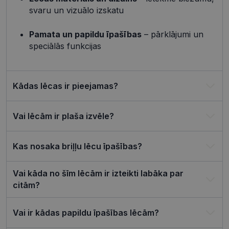
preference
svaru un vizuālo izskatu
attiecībā u
Google
sīkdatņu
izmantoša
Privacy Policy
Pamata un papildu īpašības
– pārklājumi un
tīmekļa vie
speciālās funkcijas
csrftoken
visionexpress.lv
11 mēneši
Šis sīkfails i
4 nedēļas
saistīts ar
Django tīm
izstrādes
platformu
Kādas lēcas ir pieejamas?
Python. Tas
paredzēts, l
palīdzētu
aizsargāt vi
pret noteik
Vai lēcām ir plaša izvēle?
veida
programma
uzbrukum
tīmekļa
Kas nosaka briļļu lēcu īpašības?
veidlapām.
CookieScriptConsent
11 mēneši
Šo sīkfailu
CookieScript
3 nedēļas
izmanto Co
visionexpress.lv
Vai kāda no šīm lēcām ir izteikti labāka par
Script.com
citām?
serviss, lai
atcerētos
apmeklētāj
sīkfailu
Vai ir kādas papildu īpašības lēcām?
piekrišanas
preferences
ir nepiecie