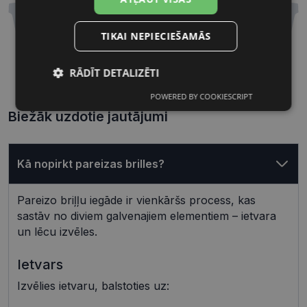
TIKAI NEPIECIEŠAMĀS
57 mm
16 mm
RĀDĪT DETALIZĒTI
Lēcas platums, mm
Deguna pārnese, mm
POWERED BY COOKIESCRIPT
Nepieciešamās
Statistikas
sīkdatnes
sīkdatnes
Biežāk uzdotie jautājumi
Kā nopirkt pareizas brilles?
Mārketinga
Funkcionālās
sīkdatnes
sīkdatnes
Pareizo briļļu iegāde ir vienkāršs process, kas
sastāv no diviem galvenajiem elementiem – ietvara
Neklasificētās
un lēcu izvēles.
Ietvars
Izvēlies ietvaru, balstoties uz: