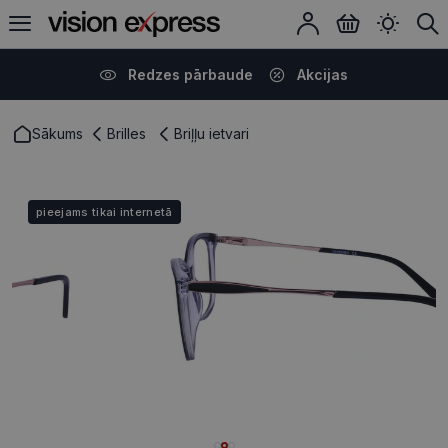
Redzes pārbaude
Akcijas
Sākums
Brilles
Briļļu ietvari
pieejams tikai internetā