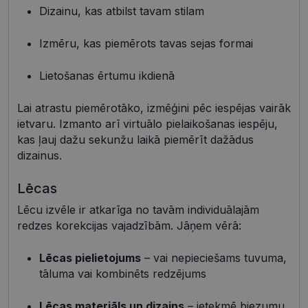
Dizainu, kas atbilst tavam stilam
Nepieciešamās sīkdatnes
Statistikas sīkdatnes
Mārketinga sīkdatnes
Funkcionālās sīkdatnes
Izmēru, kas piemērots tavas sejas formai
Neklasificētās
Lietošanas ērtumu ikdienā
Šīs sīkdatnes nepieciešamas, lai Jūs varētu apmeklēt
un pārlūkot tīmekļa vietnes saturu un izmantot tās
piedāvātās iespējas. Šīs sīkdatnes identificē Jūsu
Lai atrastu piemērotāko, izmēģini pēc iespējas vairāk
iekārtu, bet neizpauž Jūsu identitāti, kā arī tās nevāc
ietvaru. Izmanto arī virtuālo pielaikošanas iespēju,
un neapkopo informāciju. Bez šīm sīkdatnēm
kas ļauj dažu sekunžu laikā piemērīt dažādus
tīmekļa vietne nevarēs pilnvērtīgi darboties,
piemēram, sniegt nepieciešamo informāciju vai
dizainus.
nodrošināt pieprasītos pakalpojumus. Šīs sīkdatnes
tiek glabātas Jūsu iekārtā līdz brīdim, kad sīkdatne
izpildījusi savu funkciju, bet ne ilgāk kā divus gadus.
Lēcas
Šīs noteikti nepieciešamās sīkdatnes izvietojas
automātiski.
Lēcu izvēle ir atkarīga no tavām individuālajām
redzes korekcijas vajadzībām. Jāņem vērā:
Nodrošinātājs /
Derīguma
Nosaukums
Apraksts
Joma
termiņš
Lēcas pielietojums
– vai nepieciešams tuvuma,
shipping_country
visionexpress.lv
1 gads
tāluma vai kombinēts redzējums
_tt_enable_cookie
.visionexpress.lv
2 mēneši
Šis sīkfails 
4 nedēļas
izmantots, 
atcerētos
Lēcas materiāls un dizains
– ietekmē biezumu,
lietotāja