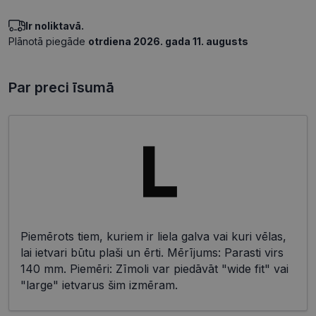
Ir noliktavā.
Plānotā piegāde
otrdiena 2026. gada 11. augusts
Par preci īsumā
Piemērots tiem, kuriem ir liela galva vai kuri vēlas,
lai ietvari būtu plaši un ērti. Mērījums: Parasti virs
140 mm. Piemēri: Zīmoli var piedāvāt "wide fit" vai
"large" ietvarus šim izmēram.