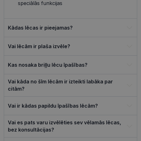
speciālās funkcijas
izmantoša
Privacy Policy
tīmekļa vie
csrftoken
visionexpress.lv
11 mēneši
Šis sīkfails i
4 nedēļas
saistīts ar
Django tīm
Kādas lēcas ir pieejamas?
izstrādes
platformu
Python. Tas
paredzēts, l
Vai lēcām ir plaša izvēle?
palīdzētu
aizsargāt vi
pret noteik
veida
Kas nosaka briļļu lēcu īpašības?
programma
uzbrukum
tīmekļa
veidlapām.
Vai kāda no šīm lēcām ir izteikti labāka par
citām?
CookieScriptConsent
11 mēneši
Šo sīkfailu
CookieScript
3 nedēļas
izmanto Co
visionexpress.lv
Script.com
serviss, lai
Vai ir kādas papildu īpašības lēcām?
atcerētos
apmeklētāj
sīkfailu
piekrišanas
Vai es pats varu izvēlēties sev vēlamās lēcas,
preferences
ir nepiecie
bez konsultācijas?
lai Cookie-
Script.com