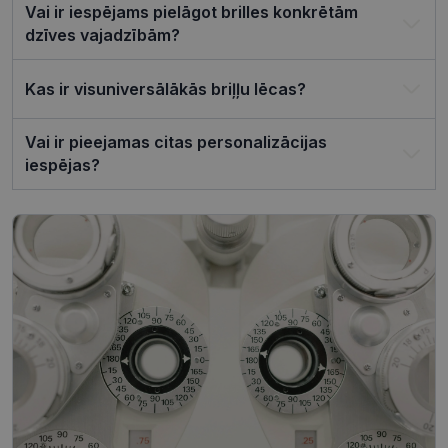
sīkfailu
Vai ir iespējams pielāgot brilles konkrētām
reklāmkaro
darbotos
dzīves vajadzībām?
pareizi.
Kas ir visuniversālākās briļļu lēcas?
Vai ir pieejamas citas personalizācijas
Nodrošinātājs /
Derīguma
Nosaukums
iespējas?
Joma
termiņš
ttcsid_CQJIS6BC77U08RGLT1MG
.visionexpress.lv
2 mēneši
4 nedēļas
ttcsid
.visionexpress.lv
2 mēneši
4 nedēļas
Nodrošinātājs /
Derīguma
Nosaukums
Apraksts
Joma
termiņš
SM
.c.clarity.ms
Sesija
Šis ir Microsoft
MSN pirmās
puses sīkfails,
Nodrošinātājs /
Derīguma
kuru mēs
Nosaukums
Apraksts
Joma
termiņš
izmantojam, lai
novērtētu vietnes
__kla_id
1 gads 1
Izseko, kad kā
Klaviyo Inc.
izmantošanu
mēnesis
noklikšķina uz
visionexpress.lv
iekšējai analīzei.
jūsu vietnes,
izmantojot