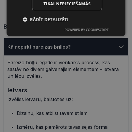
TIKAI NEPIECIEŠAMĀS
54 mm
16 mm
Lēcas platums, mm
Deguna pārnese, mm
RĀDĪT DETALIZĒTI
Biežāk uzdotie jautājumi
POWERED BY COOKIESCRIPT
Nepieciešamās
Statistikas
sīkdatnes
sīkdatnes
Kā nopirkt pareizas brilles?
Mārketinga
Funkcionālās
Pareizo briļļu iegāde ir vienkāršs process, kas
sīkdatnes
sīkdatnes
sastāv no diviem galvenajiem elementiem – ietvara
un lēcu izvēles.
Neklasificētās
Ietvars
Izvēlies ietvaru, balstoties uz:
Dizainu, kas atbilst tavam stilam
Izmēru, kas piemērots tavas sejas formai
Nepieciešamās sīkdatnes
Statistikas sīkdatnes