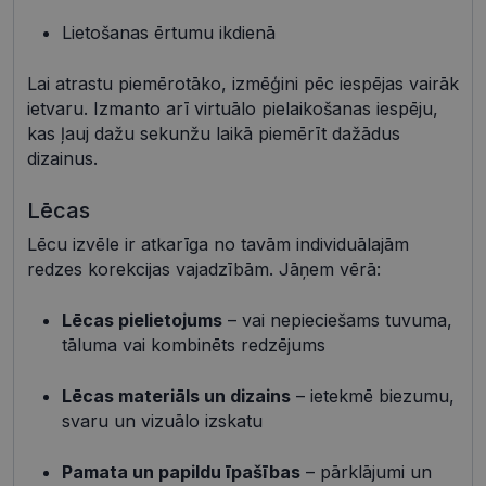
Mārketinga sīkdatnes
Funkcionālās sīkdatnes
Lietošanas ērtumu ikdienā
Neklasificētās
Lai atrastu piemērotāko, izmēģini pēc iespējas vairāk
Šīs sīkdatnes nepieciešamas, lai Jūs varētu apmeklēt
ietvaru. Izmanto arī virtuālo pielaikošanas iespēju,
un pārlūkot tīmekļa vietnes saturu un izmantot tās
piedāvātās iespējas. Šīs sīkdatnes identificē Jūsu
kas ļauj dažu sekunžu laikā piemērīt dažādus
iekārtu, bet neizpauž Jūsu identitāti, kā arī tās nevāc
dizainus.
un neapkopo informāciju. Bez šīm sīkdatnēm
tīmekļa vietne nevarēs pilnvērtīgi darboties,
piemēram, sniegt nepieciešamo informāciju vai
Lēcas
nodrošināt pieprasītos pakalpojumus. Šīs sīkdatnes
tiek glabātas Jūsu iekārtā līdz brīdim, kad sīkdatne
Lēcu izvēle ir atkarīga no tavām individuālajām
izpildījusi savu funkciju, bet ne ilgāk kā divus gadus.
Šīs noteikti nepieciešamās sīkdatnes izvietojas
redzes korekcijas vajadzībām. Jāņem vērā:
automātiski.
Nodrošinātājs /
Derīguma
Lēcas pielietojums
– vai nepieciešams tuvuma,
Nosaukums
Apraksts
Joma
termiņš
tāluma vai kombinēts redzējums
shipping_country
visionexpress.lv
1 gads
_tt_enable_cookie
.visionexpress.lv
2 mēneši
Šis sīkfails 
Lēcas materiāls un dizains
– ietekmē biezumu,
4 nedēļas
izmantots, 
svaru un vizuālo izskatu
atcerētos
lietotāja
preference
attiecībā u
Pamata un papildu īpašības
– pārklājumi un
Google
sīkdatņu