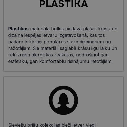
Plastikas
materiāla brilles piedāvā plašas krāsu un
dizaina iespējas ietvaru izgatavošanā, kas tos
padara ārkārtīgi populārus starp dizaineriem un
ražotājiem. Šie materiāli saglabā krāsu ilgu laiku un
reti izraisa alerģiskas reakcijas, nodrošinot gan
estētisku, gan komfortablu risinājumu lietotājiem.
Sieviešu briļļu kolekcijas bieži ietver viegli