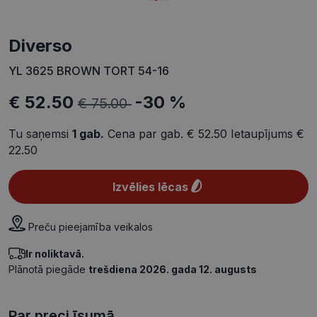
Diverso
YL 3625 BROWN TORT 54-16
€ 52.50
-30 %
€ 75.00
Tu saņemsi
1
gab.
Cena par gab.
€ 52.50
Ietaupījums
€
22.50
Izvēlies lēcas
Preču pieejamība veikalos
Ir noliktavā.
Plānotā piegāde
trešdiena 2026. gada 12. augusts
Par preci īsumā