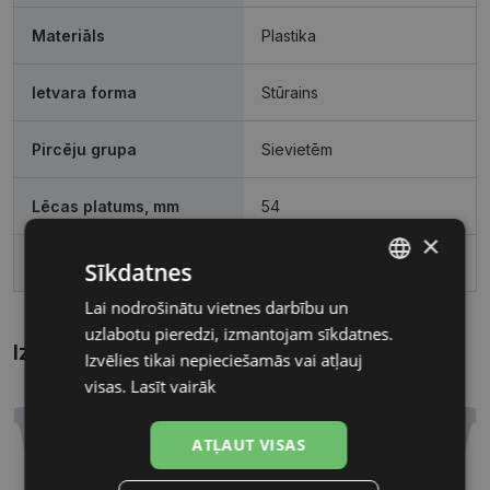
Materiāls
Plastika
Ietvara forma
Stūrains
Pircēju grupa
Sievietēm
Lēcas platums, mm
54
×
Deguna pārnese, mm
16
Sīkdatnes
Lai nodrošinātu vietnes darbību un
LATVIAN
uzlabotu pieredzi, izmantojam sīkdatnes.
RUSSIAN
Izmēri
Kā atrast briļļu un saulesbriļļu izmēru?
Izvēlies tikai nepieciešamās vai atļauj
visas.
Lasīt vairāk
ATĻAUT VISAS