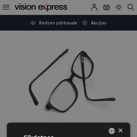
Redzes pārbaude
Akcijas
404
×