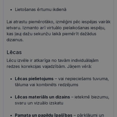
Mārketinga sīkdatnes
Funkcionālās sīkdatnes
Lietošanas ērtumu ikdienā
Neklasificētās
Lai atrastu piemērotāko, izmēģini pēc iespējas vairāk
Šīs sīkdatnes nepieciešamas, lai Jūs varētu apmeklēt
un pārlūkot tīmekļa vietnes saturu un izmantot tās
ietvaru. Izmanto arī virtuālo pielaikošanas iespēju,
piedāvātās iespējas. Šīs sīkdatnes identificē Jūsu
kas ļauj dažu sekunžu laikā piemērīt dažādus
iekārtu, bet neizpauž Jūsu identitāti, kā arī tās nevāc
un neapkopo informāciju. Bez šīm sīkdatnēm
dizainus.
tīmekļa vietne nevarēs pilnvērtīgi darboties,
piemēram, sniegt nepieciešamo informāciju vai
Lēcas
nodrošināt pieprasītos pakalpojumus. Šīs sīkdatnes
tiek glabātas Jūsu iekārtā līdz brīdim, kad sīkdatne
Lēcu izvēle ir atkarīga no tavām individuālajām
izpildījusi savu funkciju, bet ne ilgāk kā divus gadus.
Šīs noteikti nepieciešamās sīkdatnes izvietojas
redzes korekcijas vajadzībām. Jāņem vērā:
automātiski.
Nodrošinātājs /
Derīguma
Lēcas pielietojums
– vai nepieciešams tuvuma,
Nosaukums
Apraksts
Joma
termiņš
tāluma vai kombinēts redzējums
shipping_country
visionexpress.lv
1 gads
_tt_enable_cookie
.visionexpress.lv
2 mēneši
Šis sīkfails 
Lēcas materiāls un dizains
– ietekmē biezumu,
4 nedēļas
izmantots, 
svaru un vizuālo izskatu
atcerētos
lietotāja
preference
attiecībā u
Pamata un papildu īpašības
– pārklājumi un