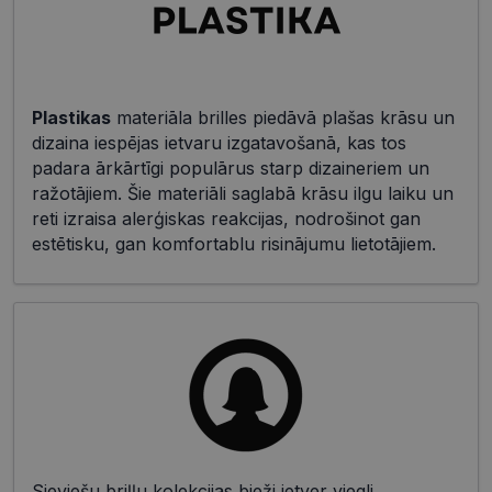
Plastikas
materiāla brilles piedāvā plašas krāsu un
dizaina iespējas ietvaru izgatavošanā, kas tos
padara ārkārtīgi populārus starp dizaineriem un
ražotājiem. Šie materiāli saglabā krāsu ilgu laiku un
reti izraisa alerģiskas reakcijas, nodrošinot gan
estētisku, gan komfortablu risinājumu lietotājiem.
Sieviešu briļļu kolekcijas bieži ietver viegli