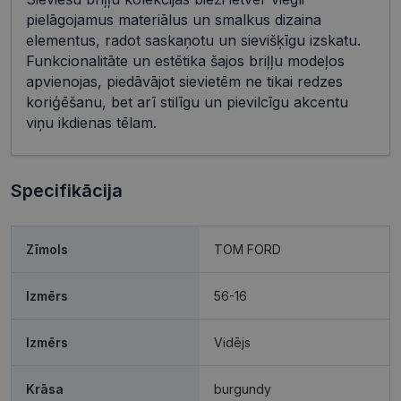
pielāgojamus materiālus un smalkus dizaina
elementus, radot saskaņotu un sievišķīgu izskatu.
Funkcionalitāte un estētika šajos briļļu modeļos
apvienojas, piedāvājot sievietēm ne tikai redzes
koriģēšanu, bet arī stilīgu un pievilcīgu akcentu
viņu ikdienas tēlam.
Specifikācija
Zīmols
TOM FORD
Izmērs
56-16
Izmērs
Vidējs
Krāsa
burgundy