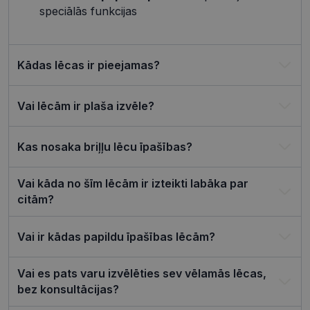
Google
sīkdatņu
speciālās funkcijas
izmantoša
Privacy Policy
tīmekļa vie
csrftoken
visionexpress.lv
11 mēneši
Šis sīkfails i
4 nedēļas
saistīts ar
Django tīm
Kādas lēcas ir pieejamas?
izstrādes
platformu
Python. Tas
paredzēts, l
Vai lēcām ir plaša izvēle?
palīdzētu
aizsargāt vi
pret noteik
veida
Kas nosaka briļļu lēcu īpašības?
programma
uzbrukum
tīmekļa
veidlapām.
Vai kāda no šīm lēcām ir izteikti labāka par
CookieScriptConsent
11 mēneši
Šo sīkfailu
CookieScript
citām?
3 nedēļas
izmanto Co
visionexpress.lv
Script.com
serviss, lai
Vai ir kādas papildu īpašības lēcām?
atcerētos
apmeklētāj
sīkfailu
piekrišanas
Vai es pats varu izvēlēties sev vēlamās lēcas,
preferences
ir nepiecie
bez konsultācijas?
lai Cookie-
Script.com