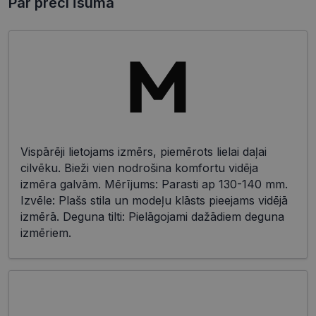
Par preci īsumā
Vispārēji lietojams izmērs, piemērots lielai daļai
cilvēku. Bieži vien nodrošina komfortu vidēja
izmēra galvām. Mērījums: Parasti ap 130-140 mm.
Izvēle: Plašs stila un modeļu klāsts pieejams vidējā
izmērā. Deguna tilti: Pielāgojami dažādiem deguna
izmēriem.