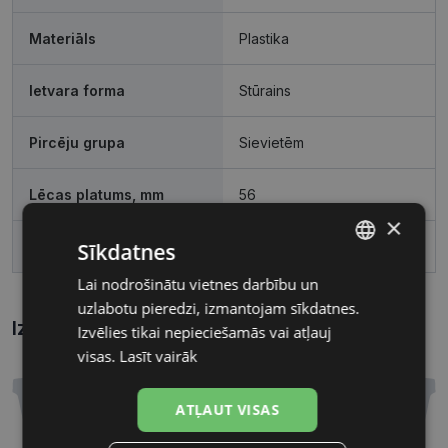
Materiāls
Plastika
Ietvara forma
Stūrains
Pircēju grupa
Sievietēm
Lēcas platums, mm
56
×
Sīkdatnes
Deguna pārnese, mm
16
Lai nodrošinātu vietnes darbību un
LATVIAN
uzlabotu pieredzi, izmantojam sīkdatnes.
RUSSIAN
Izmēri
Kā atrast briļļu un saulesbriļļu izmēru?
Izvēlies tikai nepieciešamās vai atļauj
visas.
Lasīt vairāk
ATĻAUT VISAS