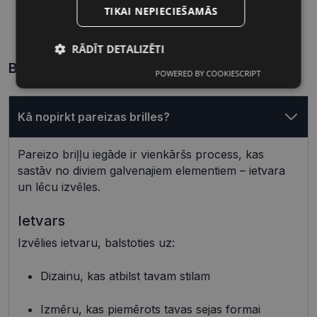
TIKAI NEPIECIEŠAMĀS
56 mm
16 mm
Lēcas platums, mm
Deguna pārnese, mm
RĀDĪT DETALIZĒTI
Biežāk uzdotie jautājumi
POWERED BY COOKIESCRIPT
Nepieciešamās
Statistikas
sīkdatnes
sīkdatnes
Kā nopirkt pareizas brilles?
Mārketinga
Funkcionālās
Pareizo briļļu iegāde ir vienkāršs process, kas
sīkdatnes
sīkdatnes
sastāv no diviem galvenajiem elementiem – ietvara
un lēcu izvēles.
Neklasificētās
Ietvars
Izvēlies ietvaru, balstoties uz:
Dizainu, kas atbilst tavam stilam
Izmēru, kas piemērots tavas sejas formai
Nepieciešamās sīkdatnes
Statistikas sīkdatnes