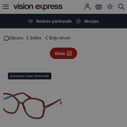
Redzes pārbaude
Akcijas
Sākums
Brilles
Briļļu ietvari
Bilde
pieejams tikai internetā