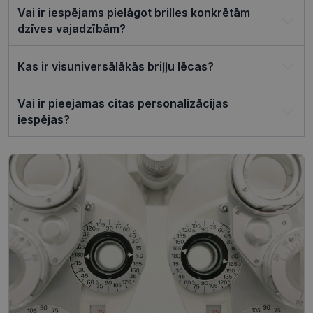
sīkfailu
Vai ir iespējams pielāgot brilles konkrētām
reklāmkaro
darbotos
dzīves vajadzībām?
pareizi.
Kas ir visuniversālākās briļļu lēcas?
Vai ir pieejamas citas personalizācijas
Nodrošinātājs /
Derīguma
Nosaukums
iespējas?
Joma
termiņš
ttcsid_CQJIS6BC77U08RGLT1MG
.visionexpress.lv
2 mēneši
4 nedēļas
ttcsid
.visionexpress.lv
2 mēneši
4 nedēļas
Nodrošinātājs /
Derīguma
Nosaukums
Apraksts
Joma
termiņš
SM
.c.clarity.ms
Sesija
Šis ir Microsoft
MSN pirmās
puses sīkfails,
Nodrošinātājs /
Derīguma
kuru mēs
Nosaukums
Apraksts
Joma
termiņš
izmantojam, lai
novērtētu vietnes
__kla_id
1 gads 1
Izseko, kad kā
Klaviyo Inc.
izmantošanu
mēnesis
noklikšķina uz
visionexpress.lv
iekšējai analīzei.
jūsu vietnes,