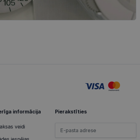
iedarbību un uzvedību
s vietnes pareizu
tošanas analīzi. Šī
redzi un optimizētu
izmanto vietni, un
s pirms minētās
u par to, kā
lietotājs varētu būt
u par to, kā
lietotājs varētu būt
rīga informācija
Pierakstīties
Lūdzu ievadiet e-pasta adresi
ksas veidi
ādes iespējas