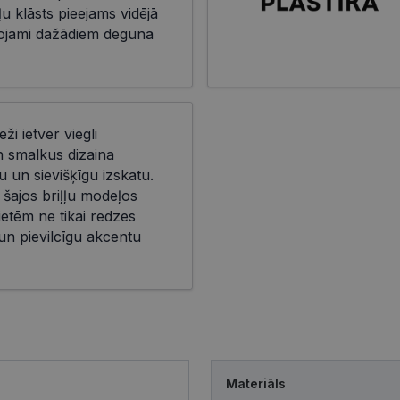
ļu klāsts pieejams vidējā
āgojami dažādiem deguna
eži ietver viegli
n smalkus dizaina
 un sievišķīgu izskatu.
 šajos briļļu modeļos
ietēm ne tikai redzes
 un pievilcīgu akcentu
Materiāls