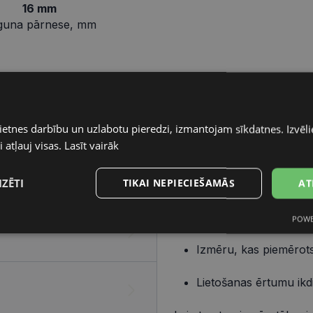
16 mm
guna pārnese, mm
Pareizo briļļu iegāde ir v
elementiem – ietvara un lē
ietnes darbību un uzlabotu pieredzi, izmantojam sīkdatnes. Izvēlie
 atļauj visas.
Lasīt vairāk
Ietvars
IZĒTI
TIKAI NEPIECIEŠAMĀS
AT
Izvēlies ietvaru, balstoties
Dizainu, kas atbilst t
POWE
s
Statistikas
Mārketinga
Funkcionālās
sīkdatnes
sīkdatnes
sīkdatnes
Izmēru, kas piemērots
Lietošanas ērtumu ikd