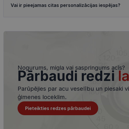
Vai ir pieejamas citas personalizācijas iespējas?
ttcsid_CQJIS6BC7
Nodr
Nosaukums
ttcsid
Jom
Nosaukums
SM
.c.cl
__kla_id
MUID
Micr
Cor
.clar
_clck
MUID
Micr
Cor
_ga_4GQS506X8M
.bin
Nogurums, migla vai saspringums acīs?
Pārbaudi redzi
l
_ga
MR
Micr
Cor
.c.b
Parūpējies par acu veselību un piesaki viz
MR
Micr
ģimenes loceklim.
Cor
.c.cl
_clsk
Pieteikties redzes pārbaudei
test_cookie
Goog
.dou
_ttp
_fbp
Met