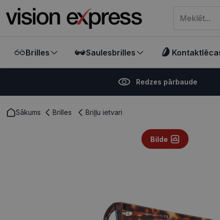
Meklēt visā ve
Brilles
Saulesbrilles
Kontaktlēca
Redzes pārbaude
Sākums
Brilles
Briļļu ietvari
Bilde