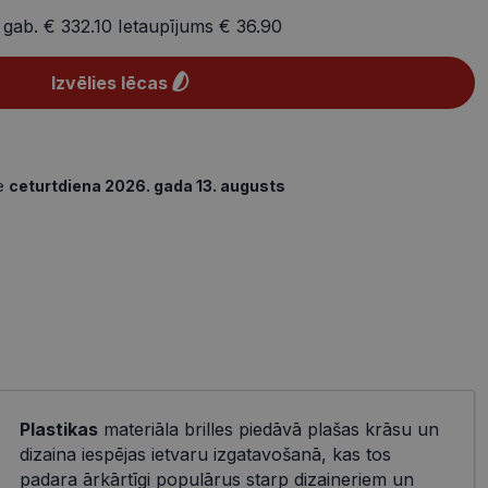
 gab.
€ 332.10
Ietaupījums
€ 36.90
Izvēlies lēcas
de
ceturtdiena 2026. gada 13. augusts
Plastikas
materiāla brilles piedāvā plašas krāsu un
dizaina iespējas ietvaru izgatavošanā, kas tos
padara ārkārtīgi populārus starp dizaineriem un