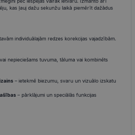
zmēģini pēc iespējas vairāk ietvaru. Izmanto arī
pēju, kas ļauj dažu sekunžu laikā piemērīt dažādus
s
Neklasificētās
vātās iespējas. Šīs
z šīm sīkdatnēm
rasītos
ne ilgāk kā divus
 tavām individuālajām redzes korekcijas vajadzībām.
vai nepieciešams tuvuma, tāluma vai kombinēts
references attiecībā
izains
– ietekmē biezumu, svaru un vizuālo izskatu
 platformu Python.
t noteikta veida
.
pašības
– pārklājumi un speciālās funkcijas
atcerētos
r nepieciešams, lai
pareizi.
Apraksts