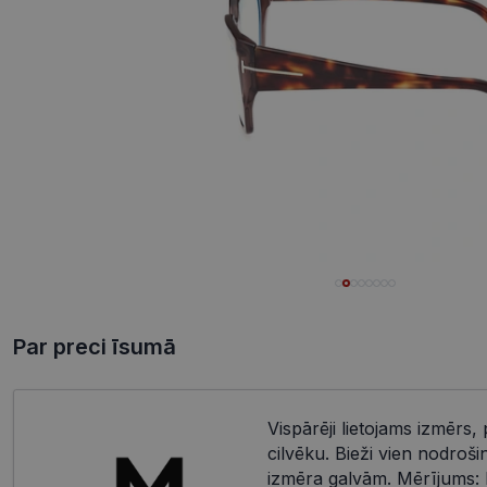
Par preci īsumā
Vispārēji lietojams izmērs, 
cilvēku. Bieži vien nodroši
izmēra galvām. Mērījums: 