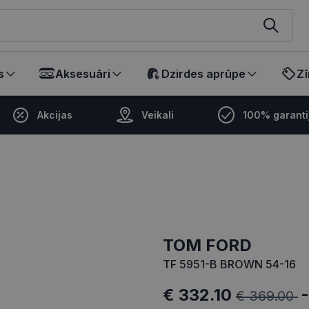
ikalā
s
Aksesuāri
Dzirdes aprūpe
Zī
Akcijas
Veikali
100% garanti
TOM FORD
TF 5951-B BROWN 54-16
€ 332.10
€ 369.00