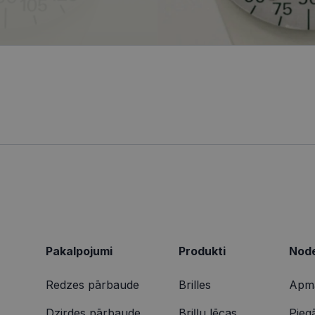
tīmekļa vietnes funkcionalitāti.
ionexpress.lv
.visionexpress.lv
2 mēneši
Šis sīkfails tiek izmantots, lai izsekotu lietotāja mij
1 gads
Šis ir Microsoft MSN pirmās puses sīkfails, kas nodrošina šī
osoft
4 nedēļas
tīmekļa vietnē, lai veiktu vietnes veiktspēju un izman
darbību.
poration
informācija tiek izmantota, lai uzlabotu lietotāja pie
ing.com
tīmekļa vietnes funkcionalitāti.
9 minūtes
Šis sīkdatne nodrošina informāciju par to, kā galalietotājs 
osoft
50
par jebkādu reklāmu, kuru gala lietotājs varētu būt redzēji
poration
sekundes
vietnes apmeklēšanas.
arity.ms
1 gads
Šo sīkfailu ir iestatījis Doubleclick, un tas sniedz informācij
le LLC
galalietotājs izmanto vietni, un jebkādu reklāmu, kuru gala 
bleclick.net
redzējis pirms minētās vietnes apmeklēšanas.
2 mēneši
Šo sīkfailu ir iestatījis Doubleclick, un tas sniedz informācij
le LLC
4 nedēļas
galalietotājs izmanto vietni, un jebkādu reklāmu, kuru gala 
ionexpress.lv
redzējis pirms minētās vietnes apmeklēšanas.
Pakalpojumi
Produkti
Node
Redzes pārbaude
Brilles
Apma
Dzirdes pārbaude
Briļļu lēcas
Pieg