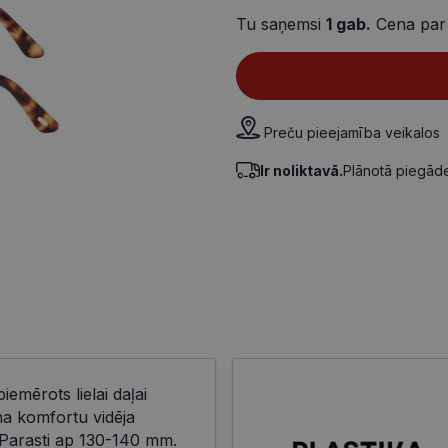
Tu saņemsi
1
gab.
Cena par
Preču pieejamība veikalos
Ir noliktavā.
Plānotā piegā
piemērots lielai daļai
na komfortu vidēja
Parasti ap 130-140 mm.