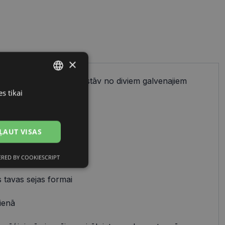
×
ienkāršs process, kas sastāv no diviem galvenajiem
cu izvēles.
s tikai
LATVIAN
RUSSIAN
ĻAUT VISAS
 uz:
avam stilam
RED BY COOKIESCRIPT
Neklasificētās
 tavas sejas formai
ienā