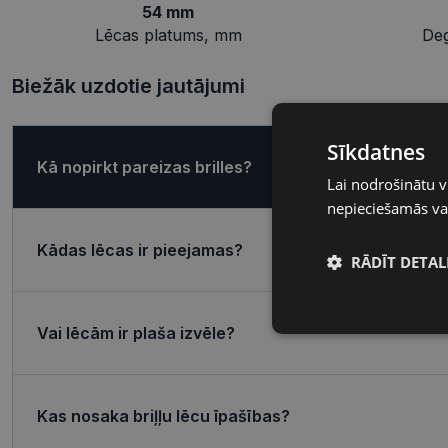
54 mm
Lēcas platums, mm
De
Biežāk uzdotie jautājumi
Sīkdatnes
Kā nopirkt pareizas brilles?
Lai nodrošinātu v
nepieciešamās vai
Kādas lēcas ir pieejamas?
RĀDĪT DETAL
Nepieciešamā
Vai lēcām ir plaša izvēle?
sīkdatnes
Kas nosaka briļļu lēcu īpašības?