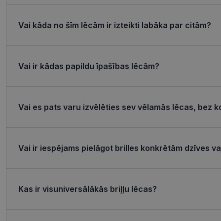
Nepieciešamās sīk
Vai kāda no šīm lēcām ir izteikti labāka par citām?
Šīs sīkdatnes nepieci
sīkdatnes identificē 
tīmekļa vietne nevarē
pakalpojumus. Šīs sīkd
Vai ir kādas papildu īpašības lēcām?
gadus. Šīs noteikti n
Nosaukums
shipping_country
Vai es pats varu izvēlēties sev vēlamās lēcas, bez k
_tt_enable_cookie
csrftoken
Vai ir iespējams pielāgot brilles konkrētām dzīves 
CookieScriptConse
Kas ir visuniversālākās briļļu lēcas?
Nosaukums