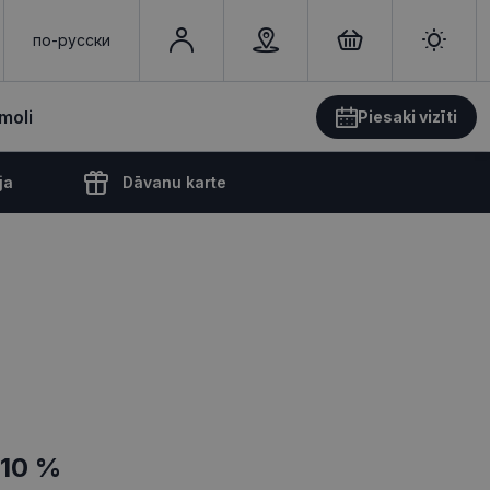
по-русски
moli
Piesaki vizīti
ja
Dāvanu karte
-10 %