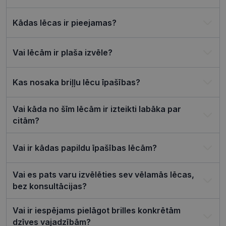
automātiski.
Kādas lēcas ir pieejamas?
Nodrošinātājs /
Derīguma
Nosaukums
Apraksts
Joma
termiņš
shipping_country
visionexpress.lv
1 gads
Vai lēcām ir plaša izvēle?
_tt_enable_cookie
.visionexpress.lv
2 mēneši
Šis sīkfails 
4 nedēļas
izmantots, 
atcerētos
lietotāja
Kas nosaka briļļu lēcu īpašības?
preference
attiecībā u
Google
sīkdatņu
Vai kāda no šīm lēcām ir izteikti labāka par
izmantoša
Privacy Policy
tīmekļa vie
citām?
csrftoken
visionexpress.lv
11 mēneši
Šis sīkfails i
4 nedēļas
saistīts ar
Django tīm
Vai ir kādas papildu īpašības lēcām?
izstrādes
platformu
Python. Tas
paredzēts, l
Vai es pats varu izvēlēties sev vēlamās lēcas,
palīdzētu
bez konsultācijas?
aizsargāt vi
pret noteik
veida
programma
Vai ir iespējams pielāgot brilles konkrētām
uzbrukum
dzīves vajadzībām?
tīmekļa