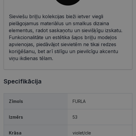
Sieviešu briļļu kolekcijas bieži ietver viegli
pielāgojamus materiālus un smalkus dizaina
elementus, radot saskaņotu un sievišķīgu izskatu.
Funkcionalitāte un estētika šajos briļļu modeļos
apvienojas, piedāvājot sievietēm ne tikai redzes
koriģēšanu, bet arī stilīgu un pievilcīgu akcentu
viņu ikdienas tēlam.
Specifikācija
Zīmols
FURLA
Izmērs
53
Krāsa
violet/cle