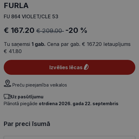
FURLA
FU 864 VIOLET/CLE 53
€ 167.20
-20 %
€ 209.00
Tu saņemsi
1
gab.
Cena par gab.
€ 167.20
Ietaupījums
€ 41.80
Izvēlies lēcas
Preču pieejamība veikalos
Uz pasūtījumu
Plānotā piegāde
otrdiena 2026. gada 22. septembris
Par preci īsumā