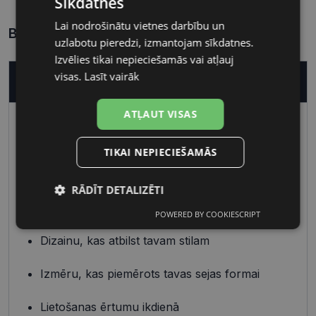
Sīkdatnes
Lai nodrošinātu vietnes darbību un
LATVIAN
Biežāk uzdotie jautājumi
uzlabotu pieredzi, izmantojam sīkdatnes.
RUSSIAN
Izvēlies tikai nepieciešamās vai atļauj
visas.
Lasīt vairāk
Kā nopirkt pareizas brilles?
ATĻAUT VISAS
Pareizo briļļu iegāde ir vienkāršs process, kas
sastāv no diviem galvenajiem elementiem – ietvara
un lēcu izvēles.
TIKAI NEPIECIEŠAMĀS
Ietvars
RĀDĪT DETALIZĒTI
Izvēlies ietvaru, balstoties uz:
POWERED BY COOKIESCRIPT
Nepieciešamās
Statistikas
sīkdatnes
sīkdatnes
Dizainu, kas atbilst tavam stilam
Izmēru, kas piemērots tavas sejas formai
Mārketinga
Funkcionālās
sīkdatnes
sīkdatnes
Lietošanas ērtumu ikdienā