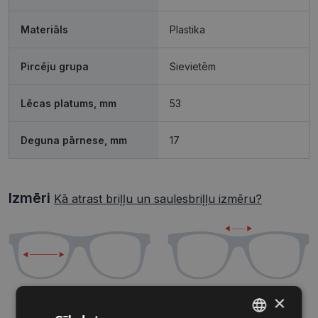
Materiāls
Plastika
Pircēju grupa
Sievietēm
Lēcas platums, mm
53
Deguna pārnese, mm
17
Izmēri
Kā atrast briļļu un saulesbriļļu izmēru?
×
53 mm
17 mm
Lēcas platums, mm
Deguna pārnese, mm