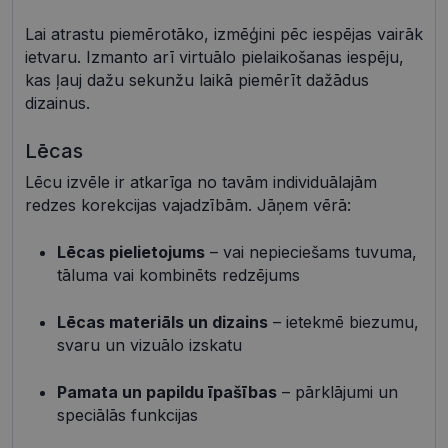
Lai atrastu piemērotāko, izmēģini pēc iespējas vairāk
Neklasificētās
ietvaru. Izmanto arī virtuālo pielaikošanas iespēju,
kas ļauj dažu sekunžu laikā piemērīt dažādus
dizainus.
Lēcas
Lēcu izvēle ir atkarīga no tavām individuālajām
Nepieciešamās sīkdatnes
Statistikas sīkdatnes
redzes korekcijas vajadzībām. Jāņem vērā:
Mārketinga sīkdatnes
Funkcionālās sīkdatnes
Neklasificētās
Lēcas pielietojums
– vai nepieciešams tuvuma,
tāluma vai kombinēts redzējums
Šīs sīkdatnes nepieciešamas, lai Jūs varētu apmeklēt
un pārlūkot tīmekļa vietnes saturu un izmantot tās
piedāvātās iespējas. Šīs sīkdatnes identificē Jūsu
Lēcas materiāls un dizains
– ietekmē biezumu,
iekārtu, bet neizpauž Jūsu identitāti, kā arī tās nevāc
svaru un vizuālo izskatu
un neapkopo informāciju. Bez šīm sīkdatnēm
tīmekļa vietne nevarēs pilnvērtīgi darboties,
piemēram, sniegt nepieciešamo informāciju vai
Pamata un papildu īpašības
– pārklājumi un
nodrošināt pieprasītos pakalpojumus. Šīs sīkdatnes
speciālās funkcijas
tiek glabātas Jūsu iekārtā līdz brīdim, kad sīkdatne
izpildījusi savu funkciju, bet ne ilgāk kā divus gadus.
Šīs noteikti nepieciešamās sīkdatnes izvietojas