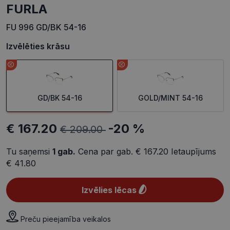
FURLA
FU 996 GD/BK 54-16
Izvēlēties krāsu
GD/BK 54-16
GOLD/MINT 54-16
€ 167.20
-20 %
€ 209.00
Tu saņemsi
1
gab.
Cena par gab.
€ 167.20
Ietaupījums
€ 41.80
Izvēlies lēcas
Preču pieejamība veikalos