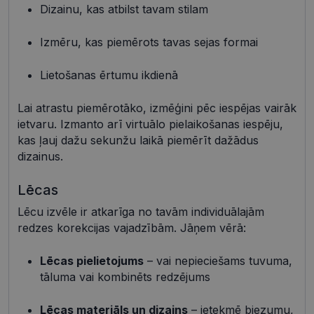
Dizainu, kas atbilst tavam stilam
Nepieciešamās sīkdatnes
Statistikas sīkdatnes
Mārketinga sīkdatnes
Funkcionālās sīkdatnes
Izmēru, kas piemērots tavas sejas formai
Neklasificētās
Lietošanas ērtumu ikdienā
Šīs sīkdatnes nepieciešamas, lai Jūs varētu apmeklēt
un pārlūkot tīmekļa vietnes saturu un izmantot tās
Lai atrastu piemērotāko, izmēģini pēc iespējas vairāk
piedāvātās iespējas. Šīs sīkdatnes identificē Jūsu
iekārtu, bet neizpauž Jūsu identitāti, kā arī tās nevāc
ietvaru. Izmanto arī virtuālo pielaikošanas iespēju,
un neapkopo informāciju. Bez šīm sīkdatnēm
kas ļauj dažu sekunžu laikā piemērīt dažādus
tīmekļa vietne nevarēs pilnvērtīgi darboties,
piemēram, sniegt nepieciešamo informāciju vai
dizainus.
nodrošināt pieprasītos pakalpojumus. Šīs sīkdatnes
tiek glabātas Jūsu iekārtā līdz brīdim, kad sīkdatne
izpildījusi savu funkciju, bet ne ilgāk kā divus gadus.
Lēcas
Šīs noteikti nepieciešamās sīkdatnes izvietojas
automātiski.
Lēcu izvēle ir atkarīga no tavām individuālajām
redzes korekcijas vajadzībām. Jāņem vērā:
Nodrošinātājs /
Derīguma
Nosaukums
Apraksts
Joma
termiņš
Lēcas pielietojums
– vai nepieciešams tuvuma,
shipping_country
visionexpress.lv
1 gads
tāluma vai kombinēts redzējums
_tt_enable_cookie
.visionexpress.lv
2 mēneši
Šis sīkfails 
4 nedēļas
izmantots, 
atcerētos
Lēcas materiāls un dizains
– ietekmē biezumu,
lietotāja