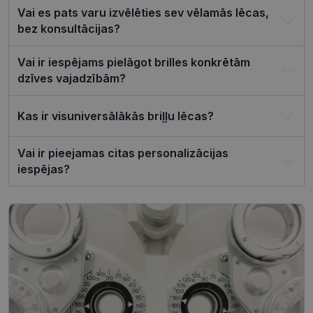
lai Cookie-
Vai es pats varu izvēlēties sev vēlamās lēcas,
Script.com
bez konsultācijas?
sīkfailu
reklāmkaro
darbotos
pareizi.
Vai ir iespējams pielāgot brilles konkrētām
dzīves vajadzībām?
Kas ir visuniversālākās briļļu lēcas?
Nodrošinātājs /
Derīguma
Nosaukums
Joma
termiņš
Vai ir pieejamas citas personalizācijas
ttcsid_CQJIS6BC77U08RGLT1MG
.visionexpress.lv
2 mēneši
iespējas?
4 nedēļas
ttcsid
.visionexpress.lv
2 mēneši
4 nedēļas
Nodrošinātājs /
Derīguma
Nosaukums
Apraksts
Joma
termiņš
SM
.c.clarity.ms
Sesija
Šis ir Microsoft
MSN pirmās
puses sīkfails,
Nodrošinātājs /
Derīguma
kuru mēs
Nosaukums
Apraksts
Joma
termiņš
izmantojam, lai
novērtētu vietnes
__kla_id
1 gads 1
Izseko, kad kā
Klaviyo Inc.
izmantošanu