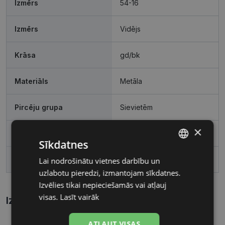
Izmērs
54-16
Izmērs
Vidējs
Krāsa
gd/bk
Materiāls
Metāla
Pircēju grupa
Sievietēm
×
Lēcas platums, mm
54
Sīkdatnes
Deguna pārnese, mm
16
Lai nodrošinātu vietnes darbību un
LATVIAN
uzlabotu pieredzi, izmantojam sīkdatnes.
RUSSIAN
Izvēlies tikai nepieciešamās vai atļauj
visas.
Lasīt vairāk
Izmēri
Kā atrast briļļu un saulesbriļļu izmēru?
ATĻAUT VISAS