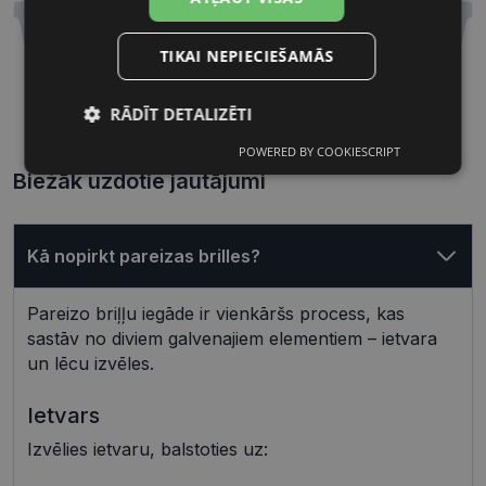
TIKAI NEPIECIEŠAMĀS
54 mm
16 mm
RĀDĪT DETALIZĒTI
Lēcas platums, mm
Deguna pārnese, mm
POWERED BY COOKIESCRIPT
Nepieciešamās
Statistikas
sīkdatnes
sīkdatnes
Biežāk uzdotie jautājumi
Kā nopirkt pareizas brilles?
Mārketinga
Funkcionālās
sīkdatnes
sīkdatnes
Pareizo briļļu iegāde ir vienkāršs process, kas
sastāv no diviem galvenajiem elementiem – ietvara
un lēcu izvēles.
Neklasificētās
Ietvars
Izvēlies ietvaru, balstoties uz: