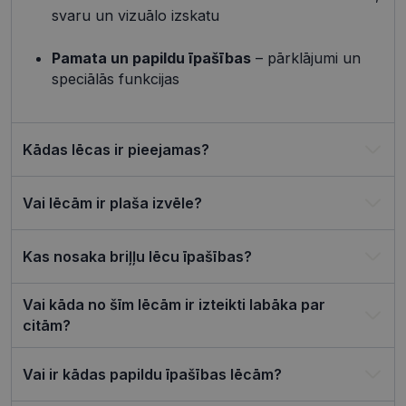
preference
svaru un vizuālo izskatu
attiecībā u
Google
sīkdatņu
izmantoša
Privacy Policy
Pamata un papildu īpašības
– pārklājumi un
tīmekļa vie
speciālās funkcijas
csrftoken
visionexpress.lv
11 mēneši
Šis sīkfails i
4 nedēļas
saistīts ar
Django tīm
izstrādes
platformu
Kādas lēcas ir pieejamas?
Python. Tas
paredzēts, l
palīdzētu
aizsargāt vi
pret noteik
Vai lēcām ir plaša izvēle?
veida
programma
uzbrukum
tīmekļa
Kas nosaka briļļu lēcu īpašības?
veidlapām.
CookieScriptConsent
11 mēneši
Šo sīkfailu
CookieScript
3 nedēļas
izmanto Co
Vai kāda no šīm lēcām ir izteikti labāka par
visionexpress.lv
Script.com
citām?
serviss, lai
atcerētos
apmeklētāj
sīkfailu
Vai ir kādas papildu īpašības lēcām?
piekrišanas
preferences
ir nepiecie