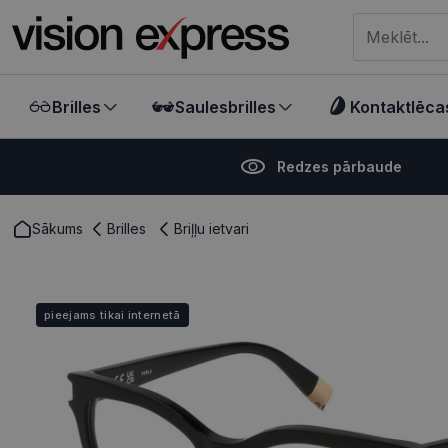
Meklēt visā ve
Brilles
Saulesbrilles
Kontaktlēca
Redzes pārbaude
Sākums
Brilles
Briļļu ietvari
pieejams tikai internetā