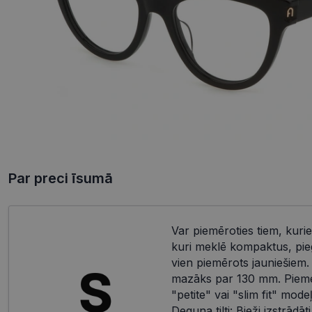
Par preci īsumā
Var piemēroties tiem, kurie
kuri meklē kompaktus, pieg
vien piemērots jauniešiem.
mazāks par 130 mm. Piemēr
"petite" vai "slim fit" mod
Deguna tilti: Bieži izstrādāti