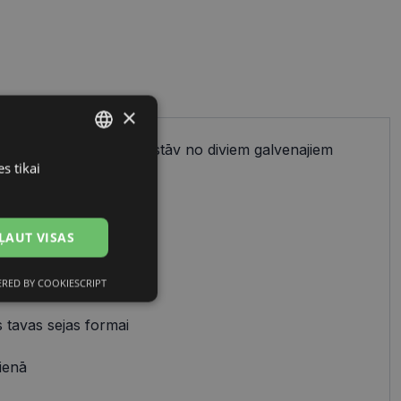
×
ienkāršs process, kas sastāv no diviem galvenajiem
s tikai
LATVIAN
cu izvēles.
RUSSIAN
ĻAUT VISAS
 uz:
avam stilam
RED BY COOKIESCRIPT
Neklasificētās
 tavas sejas formai
ienā