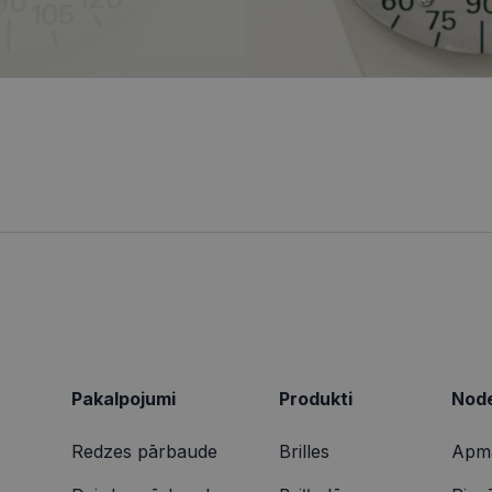
informācija tiek izmantota, lai uzlabotu lietotāja pie
4 nedēļas
reāllaika cenu noteikšanu no trešo pušu reklāmdevējiem
tīmekļa vietnes funkcionalitāti.
ionexpress.lv
.visionexpress.lv
2 mēneši
Šis sīkfails tiek izmantots, lai izsekotu lietotāja mij
1 gads
Šis ir Microsoft MSN pirmās puses sīkfails, kas nodrošina šī
osoft
4 nedēļas
tīmekļa vietnē, lai veiktu vietnes veiktspēju un izman
darbību.
poration
informācija tiek izmantota, lai uzlabotu lietotāja pie
ing.com
tīmekļa vietnes funkcionalitāti.
9 minūtes
Šis sīkdatne nodrošina informāciju par to, kā galalietotājs 
osoft
50
par jebkādu reklāmu, kuru gala lietotājs varētu būt redzēji
poration
sekundes
vietnes apmeklēšanas.
arity.ms
1 gads
Šo sīkfailu ir iestatījis Doubleclick, un tas sniedz informācij
le LLC
galalietotājs izmanto vietni, un jebkādu reklāmu, kuru gala 
bleclick.net
redzējis pirms minētās vietnes apmeklēšanas.
2 mēneši
Šo sīkfailu ir iestatījis Doubleclick, un tas sniedz informācij
le LLC
4 nedēļas
galalietotājs izmanto vietni, un jebkādu reklāmu, kuru gala 
ionexpress.lv
redzējis pirms minētās vietnes apmeklēšanas.
Pakalpojumi
Produkti
Node
Redzes pārbaude
Brilles
Apma