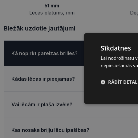
51 mm
Lēcas platums, mm
De
Biežāk uzdotie jautājumi
Sīkdatnes
Kā nopirkt pareizas brilles?
Lai nodrošinātu v
nepieciešamās vai
Kādas lēcas ir pieejamas?
RĀDĪT DETAL
Nepieciešamā
Vai lēcām ir plaša izvēle?
sīkdatnes
Kas nosaka briļļu lēcu īpašības?