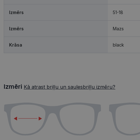
Izmērs
51-18
Izmērs
Mazs
Krāsa
black
Izmēri
Kā atrast briļļu un saulesbriļļu izmēru?