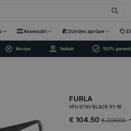
ikalā
s
Aksesuāri
Dzirdes aprūpe
Zī
Akcijas
Veikali
100% garanti
FURLA
VFU 679V BLACK 51-18
€ 104.50
€ 209.00