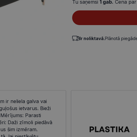
Tu saņemsi
1
gab.
Cena par
Ir noliktavā.
Plānotā piegā
m ir neliela galva vai
uļošus ietvarus. Bieži
 Mērījums: Parasti
i: Daži zīmoli piedāvā
eļus šim izmēram.
 tā, lai piestāvētu