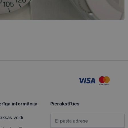
redzi un optimizētu
iedarbību un uzvedību
s vietnes pareizu
tošanas analīzi. Šī
redzi un optimizētu
izmanto vietni, un
s pirms minētās
u par to, kā
lietotājs varētu būt
u par to, kā
lietotājs varētu būt
rīga informācija
Pierakstīties
Lūdzu ievadiet e-pasta adresi
ksas veidi