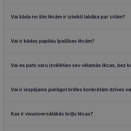
Nepieciešamās sīk
Vai kāda no šīm lēcām ir izteikti labāka par citām?
Šīs sīkdatnes nepieci
sīkdatnes identificē 
tīmekļa vietne nevarē
pakalpojumus. Šīs sīkd
gadus. Šīs noteikti n
Vai ir kādas papildu īpašības lēcām?
Nosaukums
shipping_country
Vai es pats varu izvēlēties sev vēlamās lēcas, bez k
_tt_enable_cookie
csrftoken
Vai ir iespējams pielāgot brilles konkrētām dzīves 
CookieScriptConse
Kas ir visuniversālākās briļļu lēcas?
Nosaukums