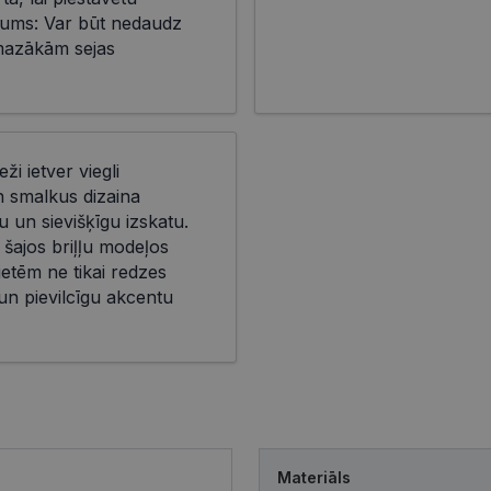
ms: Var būt nedaudz
mazākām sejas
eži ietver viegli
n smalkus dizaina
 un sievišķīgu izskatu.
 šajos briļļu modeļos
ietēm ne tikai redzes
 un pievilcīgu akcentu
Materiāls