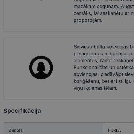
mazākam degunam. Augstu
zemāks, lai saskanētu ar 
proporcijām.
Sieviešu briļļu kolekcijas bi
pielāgojamus materiālus u
elementus, radot saskaņotu
Funkcionalitāte un estētika
apvienojas, piedāvājot siev
koriģēšanu, bet arī stilīgu
viņu ikdienas tēlam.
Specifikācija
Zīmols
FURLA