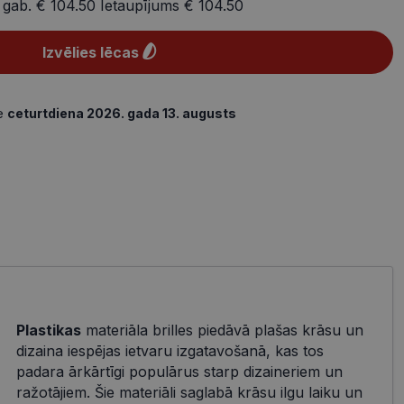
 gab.
€ 104.50
Ietaupījums
€ 104.50
Izvēlies lēcas
de
ceturtdiena 2026. gada 13. augusts
Plastikas
materiāla brilles piedāvā plašas krāsu un
dizaina iespējas ietvaru izgatavošanā, kas tos
padara ārkārtīgi populārus starp dizaineriem un
ražotājiem. Šie materiāli saglabā krāsu ilgu laiku un