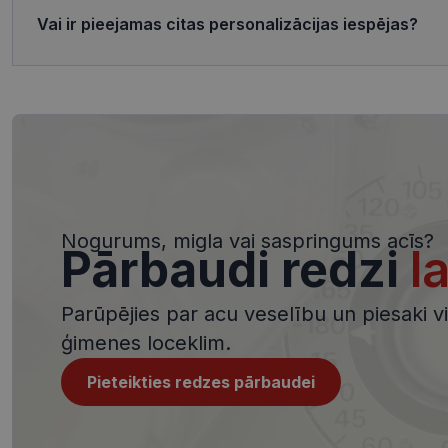
Vai ir pieejamas citas personalizācijas iespējas?
ttcsid_CQJIS6BC7
Nodr
Nosaukums
ttcsid
Jom
Nosaukums
SM
.c.cl
__kla_id
MUID
Micr
Cor
.clar
_clck
MUID
Micr
Cor
_ga_4GQS506X8M
.bin
Nogurums, migla vai saspringums acīs?
Pārbaudi redzi
l
_ga
MR
Micr
Cor
.c.b
Parūpējies par acu veselību un piesaki viz
MR
Micr
ģimenes loceklim.
Cor
.c.cl
_clsk
Pieteikties redzes pārbaudei
test_cookie
Goog
.dou
_ttp
_fbp
Met