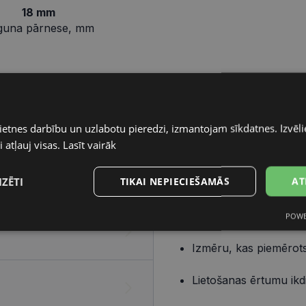
18 mm
guna pārnese, mm
Pareizo briļļu iegāde ir v
ietnes darbību un uzlabotu pieredzi, izmantojam sīkdatnes. Izvēlie
elementiem – ietvara un lē
 atļauj visas.
Lasīt vairāk
Ietvars
IZĒTI
TIKAI NEPIECIEŠAMĀS
AT
Izvēlies ietvaru, balstoties
Dizainu, kas atbilst t
POWE
s
Statistikas
Mārketinga
Funkcionālās
sīkdatnes
sīkdatnes
sīkdatnes
Izmēru, kas piemērots
Lietošanas ērtumu ikd