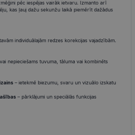
zmēģini pēc iespējas vairāk ietvaru. Izmanto arī
pēju, kas ļauj dažu sekunžu laikā piemērīt dažādus
s
Neklasificētās
vātās iespējas. Šīs
z šīm sīkdatnēm
rasītos
ne ilgāk kā divus
 tavām individuālajām redzes korekcijas vajadzībām.
vai nepieciešams tuvuma, tāluma vai kombinēts
references attiecībā
izains
– ietekmē biezumu, svaru un vizuālo izskatu
 platformu Python.
t noteikta veida
.
pašības
– pārklājumi un speciālās funkcijas
atcerētos
r nepieciešams, lai
pareizi.
Apraksts