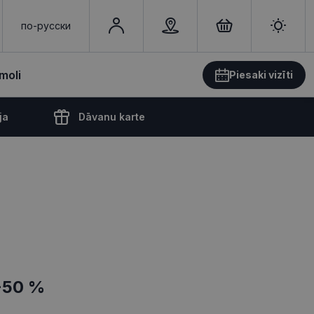
по-русски
moli
Piesaki vizīti
ja
Dāvanu karte
-50 %