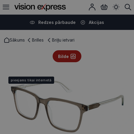
Redzes pārbaude
Akcijas
Sākums
Brilles
Briļļu ietvari
Bilde
pieejams tikai internetā