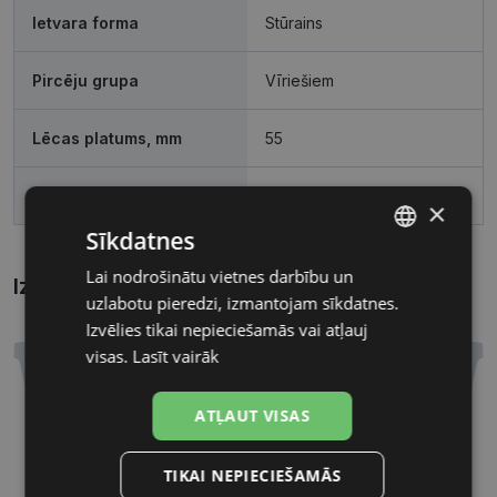
Ietvara forma
Stūrains
Pircēju grupa
Vīriešiem
Lēcas platums, mm
55
Deguna pārnese, mm
19
×
Sīkdatnes
Lai nodrošinātu vietnes darbību un
LATVIAN
Izmēri
Kā atrast briļļu un saulesbriļļu izmēru?
uzlabotu pieredzi, izmantojam sīkdatnes.
RUSSIAN
Izvēlies tikai nepieciešamās vai atļauj
visas.
Lasīt vairāk
ATĻAUT VISAS
55 mm
19 mm
Lēcas platums, mm
Deguna pārnese, mm
TIKAI NEPIECIEŠAMĀS