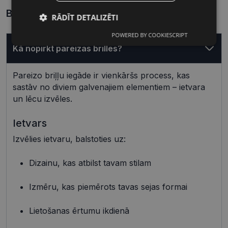
Biežāk uzdotie jautājumi
RĀDĪT DETALIZĒTI
POWERED BY COOKIESCRIPT
Nepieciešamās
Statistikas
sīkdatnes
sīkdatnes
Kā nopirkt pareizas brilles?
Pareizo briļļu iegāde ir vienkāršs process, kas
sastāv no diviem galvenajiem elementiem – ietvara
Mārketinga
Funkcionālās
sīkdatnes
sīkdatnes
un lēcu izvēles.
Ietvars
Neklasificētās
Izvēlies ietvaru, balstoties uz:
Dizainu, kas atbilst tavam stilam
Izmēru, kas piemērots tavas sejas formai
Nepieciešamās sīkdatnes
Statistikas sīkdatnes
Lietošanas ērtumu ikdienā
Mārketinga sīkdatnes
Funkcionālās sīkdatnes