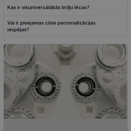
pareizi.
Kas ir visuniversālākās briļļu lēcas?
Vai ir pieejamas citas personalizācijas
iespējas?
Nodrošinātājs /
Derīguma
Nosaukums
Joma
termiņš
ttcsid_CQJIS6BC77U08RGLT1MG
.visionexpress.lv
2 mēneši
4 nedēļas
ttcsid
.visionexpress.lv
2 mēneši
4 nedēļas
Nodrošinātājs /
Derīguma
Nosaukums
Apraksts
Joma
termiņš
SM
.c.clarity.ms
Sesija
Šis ir Microsoft
MSN pirmās
puses sīkfails,
Nodrošinātājs /
Derīguma
kuru mēs
Nosaukums
Apraksts
Joma
termiņš
izmantojam, lai
novērtētu vietnes
__kla_id
1 gads 1
Izseko, kad kā
Klaviyo Inc.
izmantošanu
mēnesis
noklikšķina uz
visionexpress.lv
iekšējai analīzei.
jūsu vietnes,
izmantojot
MUID
1 gads 3
Šis sīkfails tiek
Microsoft
Klaviyo e-past
nedēļas
plaši izmantots
Corporation
manā Microsoft