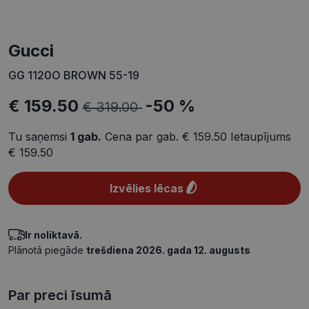
Gucci
GG 1120O BROWN 55-19
€ 159.50
-50 %
€ 319.00
Tu saņemsi
1
gab.
Cena par gab.
€ 159.50
Ietaupījums
€ 159.50
Izvēlies lēcas
Ir noliktavā.
Plānotā piegāde
trešdiena 2026. gada 12. augusts
Par preci īsumā