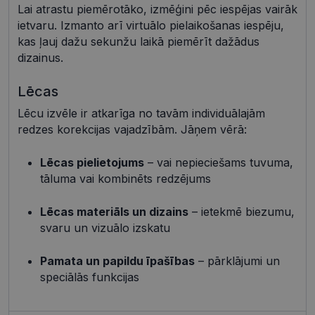
Lai atrastu piemērotāko, izmēģini pēc iespējas vairāk
Neklasificētās
ietvaru. Izmanto arī virtuālo pielaikošanas iespēju,
Šīs sīkdatnes nepieciešamas, lai Jūs varētu apmeklēt
kas ļauj dažu sekunžu laikā piemērīt dažādus
un pārlūkot tīmekļa vietnes saturu un izmantot tās
dizainus.
piedāvātās iespējas. Šīs sīkdatnes identificē Jūsu
iekārtu, bet neizpauž Jūsu identitāti, kā arī tās nevāc
un neapkopo informāciju. Bez šīm sīkdatnēm
Lēcas
tīmekļa vietne nevarēs pilnvērtīgi darboties,
piemēram, sniegt nepieciešamo informāciju vai
Lēcu izvēle ir atkarīga no tavām individuālajām
nodrošināt pieprasītos pakalpojumus. Šīs sīkdatnes
tiek glabātas Jūsu iekārtā līdz brīdim, kad sīkdatne
redzes korekcijas vajadzībām. Jāņem vērā:
izpildījusi savu funkciju, bet ne ilgāk kā divus gadus.
Šīs noteikti nepieciešamās sīkdatnes izvietojas
automātiski.
Lēcas pielietojums
– vai nepieciešams tuvuma,
tāluma vai kombinēts redzējums
Nodrošinātājs /
Derīguma
Nosaukums
Apraksts
Joma
termiņš
Lēcas materiāls un dizains
– ietekmē biezumu,
shipping_country
visionexpress.lv
1 gads
svaru un vizuālo izskatu
_tt_enable_cookie
.visionexpress.lv
2 mēneši
Šis sīkfails 
4 nedēļas
izmantots, 
atcerētos
Pamata un papildu īpašības
– pārklājumi un
lietotāja
preference
speciālās funkcijas
attiecībā u
Google
sīkdatņu
izmantoša
Privacy Policy
tīmekļa vie