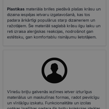
Plastikas
materiāla brilles piedāvā plašas krāsu un
dizaina iespējas ietvaru izgatavošanā, kas tos
padara ārkārtīgi populārus starp dizaineriem un
ražotājiem. Šie materiāli saglabā krāsu ilgu laiku un
reti izraisa alerģiskas reakcijas, nodrošinot gan
estētisku, gan komfortablu risinājumu lietotājiem.
Vīriešu briļļu galvenās iezīmes ietver izturīgus
materiālus un maskulīnas formas, radot pievilcīgu
un vīrišķīgu izskatu. Funkcionalitāte un izcilas
optikas īpašības padara šīs briļļu kolekcijas ideālas