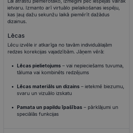
Lai atrastu piemērotāko, izmēģini pēc iespējas vairāk
Neklasificētās
ietvaru. Izmanto arī virtuālo pielaikošanas iespēju,
Šīs sīkdatnes nepieciešamas, lai Jūs varētu apmeklēt
kas ļauj dažu sekunžu laikā piemērīt dažādus
un pārlūkot tīmekļa vietnes saturu un izmantot tās
dizainus.
piedāvātās iespējas. Šīs sīkdatnes identificē Jūsu
iekārtu, bet neizpauž Jūsu identitāti, kā arī tās nevāc
un neapkopo informāciju. Bez šīm sīkdatnēm
Lēcas
tīmekļa vietne nevarēs pilnvērtīgi darboties,
piemēram, sniegt nepieciešamo informāciju vai
Lēcu izvēle ir atkarīga no tavām individuālajām
nodrošināt pieprasītos pakalpojumus. Šīs sīkdatnes
redzes korekcijas vajadzībām. Jāņem vērā:
tiek glabātas Jūsu iekārtā līdz brīdim, kad sīkdatne
izpildījusi savu funkciju, bet ne ilgāk kā divus gadus.
Šīs noteikti nepieciešamās sīkdatnes izvietojas
Lēcas pielietojums
– vai nepieciešams tuvuma,
automātiski.
tāluma vai kombinēts redzējums
Nodrošinātājs /
Derīguma
Nosaukums
Apraksts
Joma
termiņš
Lēcas materiāls un dizains
– ietekmē biezumu,
shipping_country
visionexpress.lv
1 gads
svaru un vizuālo izskatu
_tt_enable_cookie
.visionexpress.lv
2 mēneši
Šis sīkfails 
4 nedēļas
izmantots, 
atcerētos
Pamata un papildu īpašības
– pārklājumi un
lietotāja
preference
speciālās funkcijas
attiecībā u
Google
sīkdatņu
izmantoša
Privacy Policy
tīmekļa vie