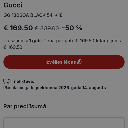
Gucci
GG 1306OA BLACK 54-+18
€ 169.50
-50 %
€ 339.00
Tu saņemsi
1
gab.
Cena par gab.
€ 169.50
Ietaupījums
€ 169.50
Izvēlies lēcas
Ir noliktavā.
Plānotā piegāde
piektdiena 2026. gada 14. augusts
Par preci īsumā