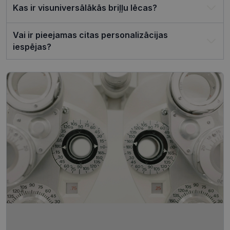
pareizi.
Kas ir visuniversālākās briļļu lēcas?
Vai ir pieejamas citas personalizācijas
iespējas?
Nodrošinātājs /
Derīguma
Nosaukums
Joma
termiņš
ttcsid_CQJIS6BC77U08RGLT1MG
.visionexpress.lv
2 mēneši
4 nedēļas
ttcsid
.visionexpress.lv
2 mēneši
4 nedēļas
Nodrošinātājs /
Derīguma
Nosaukums
Apraksts
Joma
termiņš
SM
.c.clarity.ms
Sesija
Šis ir Microsoft
MSN pirmās
puses sīkfails,
Nodrošinātājs /
Derīguma
kuru mēs
Nosaukums
Apraksts
Joma
termiņš
izmantojam, lai
novērtētu vietnes
__kla_id
1 gads 1
Izseko, kad kā
Klaviyo Inc.
izmantošanu
mēnesis
noklikšķina uz
visionexpress.lv
iekšējai analīzei.
jūsu vietnes,
izmantojot
MUID
1 gads 3
Šis sīkfails tiek
Microsoft
Klaviyo e-past
nedēļas
plaši izmantots
Corporation
manā Microsoft
.clarity.ms