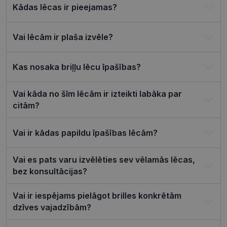
Kādas lēcas ir pieejamas?
csrftoken
visionexpress.lv
11 mēneši
Šis sīkfails i
4 nedēļas
saistīts ar
Django tīm
izstrādes
Vai lēcām ir plaša izvēle?
platformu
Python. Tas
paredzēts, l
palīdzētu
Kas nosaka briļļu lēcu īpašības?
aizsargāt vi
pret noteik
veida
programma
Vai kāda no šīm lēcām ir izteikti labāka par
uzbrukum
tīmekļa
citām?
veidlapām.
CookieScriptConsent
11 mēneši
Šo sīkfailu
CookieScript
3 nedēļas
izmanto Co
visionexpress.lv
Vai ir kādas papildu īpašības lēcām?
Script.com
serviss, lai
atcerētos
Vai es pats varu izvēlēties sev vēlamās lēcas,
apmeklētāj
sīkfailu
bez konsultācijas?
piekrišanas
preferences
ir nepiecie
lai Cookie-
Vai ir iespējams pielāgot brilles konkrētām
Script.com
dzīves vajadzībām?
sīkfailu
reklāmkaro
darbotos