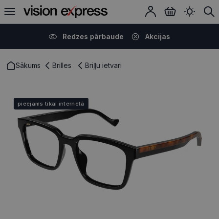
Redzes pārbaude
Akcijas
Sākums
Brilles
Briļļu ietvari
pieejams tikai internetā