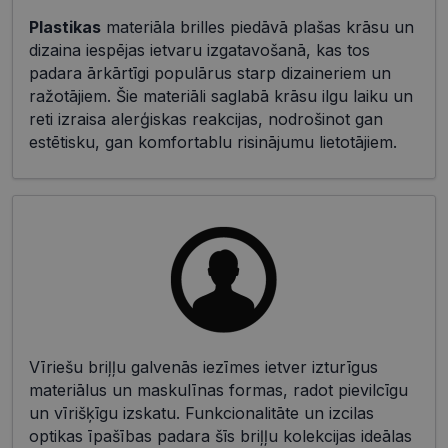
Plastikas
materiāla brilles piedāvā plašas krāsu un
dizaina iespējas ietvaru izgatavošanā, kas tos
padara ārkārtīgi populārus starp dizaineriem un
ražotājiem. Šie materiāli saglabā krāsu ilgu laiku un
reti izraisa alerģiskas reakcijas, nodrošinot gan
estētisku, gan komfortablu risinājumu lietotājiem.
Vīriešu briļļu galvenās iezīmes ietver izturīgus
materiālus un maskulīnas formas, radot pievilcīgu
un vīrišķīgu izskatu. Funkcionalitāte un izcilas
optikas īpašības padara šīs briļļu kolekcijas ideālas