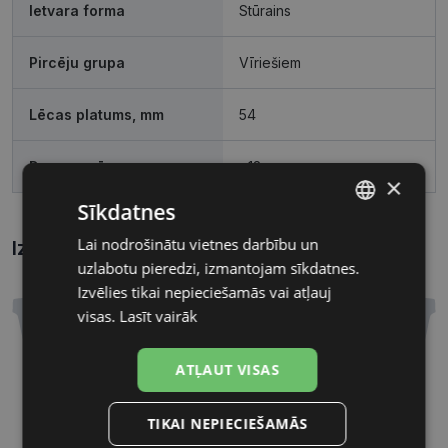
Ietvara forma
Stūrains
Pircēju grupa
Vīriešiem
Lēcas platums, mm
54
Deguna pārnese, mm
+18
×
Sīkdatnes
Lai nodrošinātu vietnes darbību un
LATVIAN
Izmēri
Kā atrast briļļu un saulesbriļļu izmēru?
uzlabotu pieredzi, izmantojam sīkdatnes.
RUSSIAN
Izvēlies tikai nepieciešamās vai atļauj
visas.
Lasīt vairāk
ATĻAUT VISAS
54 mm
+18 mm
Lēcas platums, mm
Deguna pārnese, mm
TIKAI NEPIECIEŠAMĀS