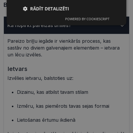
Biežāk uzdotie jautājumi
RĀDĪT DETALIZĒTI
POWERED BY COOKIESCRIPT
Nepieciešamās
Statistikas
Kā nopirkt pareizas brilles?
sīkdatnes
sīkdatnes
Pareizo briļļu iegāde ir vienkāršs process, kas
sastāv no diviem galvenajiem elementiem – ietvara
Mārketinga
Funkcionālās
sīkdatnes
sīkdatnes
un lēcu izvēles.
Ietvars
Neklasificētās
Izvēlies ietvaru, balstoties uz:
Dizainu, kas atbilst tavam stilam
Izmēru, kas piemērots tavas sejas formai
Nepieciešamās sīkdatnes
Statistikas sīkdatnes
Lietošanas ērtumu ikdienā
Mārketinga sīkdatnes
Funkcionālās sīkdatnes